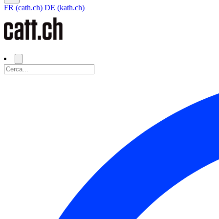
FR (cath.ch)
DE (kath.ch)