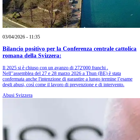
03/04/2026 - 11:35
Bilancio positivo per la Conferenza centrale cattolica
romana della Svizzera:
Il 2025 si è chiuso con un avanzo di 272'000 franchi .
Nell'’assemblea del 27 e 28 marzo 2026 a Thun (BE) è stata
confermata anche l'intenzione di garantire a lungo termine l’esame
degli abusi, così come il lavoro di prevenzione e di intervento.
Abusi
Svizzera