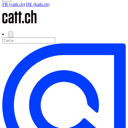
FR (cath.ch)
DE (kath.ch)