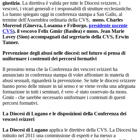
giustizia
. La direttiva è valida per tutte le Diocesi svizzere, i
vescovi, i vicari generali e i responsabili di strutture ecclesiastiche.
Lo hanno spiegato oggi in conferenza stampa a San Gallo, al
termine dell'Assemblea ordinaria della CVS,
mons. Charles
Morerod (Ginevra, Losanna e Friborgo,
presidente uscente
CVS
), il vescovo Felix Gmür (Basilea) e mons. Jean Marie
Lovey (Sion) accompagnati dal segretario della CVS, Erwin
Tanner.
Prevenzione degli abusi nelle diocesi: nel futuro si pensa di
uniformare i contenuti dei percorsi formativi
Il prossimo tema che la Conferenza dei vescovi svizzeri ha
annunciato in conferenza stampa di voler affrontare in materia di
abusi sessuali, riguarderà la prevenzione. Se tutte le diocesi svizzere
hanno preso delle misure in tal senso e se viene svolta una adeguata
formazione in tutti i seminari, è vero -è stato osservato da mons.
Gmür - che sarebbe necessario uniformare i contenuti di questi
percorsi formativi.
La Diocesi di Lugano e le disposizioni della Conferenza dei
vescovi svizzeri
La Diocesi di Lugano
applica le direttive della CVS. La Diocesi ha
istituito nel 2011 una commissione di esperti e ha messo a