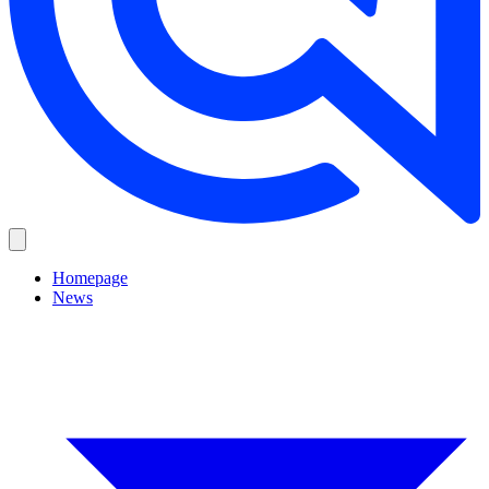
Homepage
News