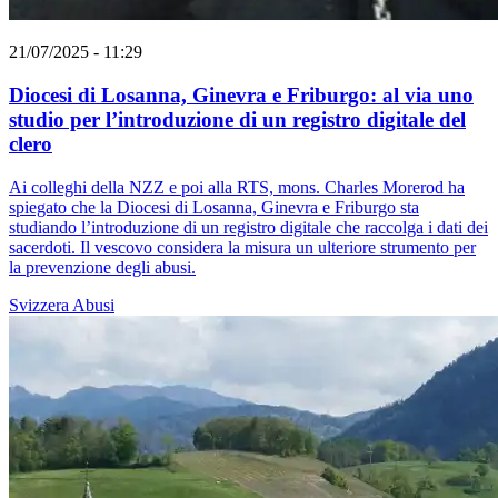
21/07/2025 - 11:29
Diocesi di Losanna, Ginevra e Friburgo: al via uno
studio per l’introduzione di un registro digitale del
clero
Ai colleghi della NZZ e poi alla RTS, mons. Charles Morerod ha
spiegato che la Diocesi di Losanna, Ginevra e Friburgo sta
studiando l’introduzione di un registro digitale che raccolga i dati dei
sacerdoti. Il vescovo considera la misura un ulteriore strumento per
la prevenzione degli abusi.
Svizzera
Abusi