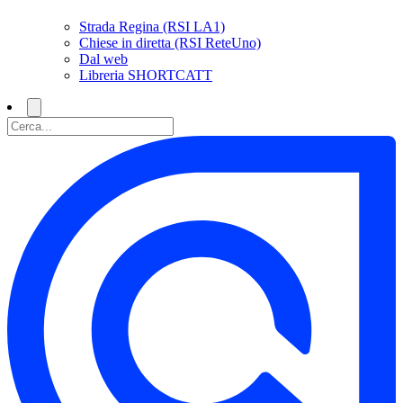
Strada Regina (RSI LA1)
Chiese in diretta (RSI ReteUno)
Dal web
Libreria SHORTCATT