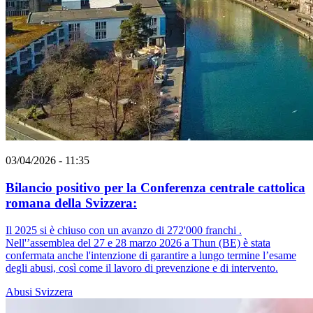
03/04/2026 - 11:35
Bilancio positivo per la Conferenza centrale cattolica
romana della Svizzera:
Il 2025 si è chiuso con un avanzo di 272'000 franchi .
Nell'’assemblea del 27 e 28 marzo 2026 a Thun (BE) è stata
confermata anche l'intenzione di garantire a lungo termine l’esame
degli abusi, così come il lavoro di prevenzione e di intervento.
Abusi
Svizzera