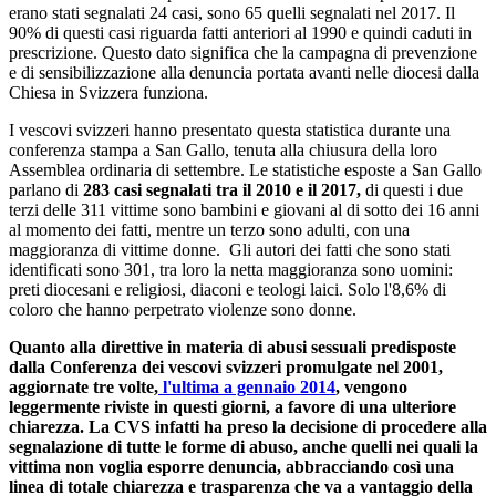
erano stati segnalati 24 casi, sono 65 quelli segnalati nel 2017. Il
90% di questi casi riguarda fatti anteriori al 1990 e quindi caduti in
prescrizione. Questo dato significa che la campagna di prevenzione
e di sensibilizzazione alla denuncia portata avanti nelle diocesi dalla
Chiesa in Svizzera funziona.
I vescovi svizzeri hanno presentato questa statistica durante una
conferenza stampa a San Gallo, tenuta alla chiusura della loro
Assemblea ordinaria di settembre. Le statistiche esposte a San Gallo
parlano di
283 casi segnalati tra il 2010 e il 2017,
di questi i due
terzi delle 311 vittime sono bambini e giovani al di sotto dei 16 anni
al momento dei fatti, mentre un terzo sono adulti, con una
maggioranza di vittime donne. Gli autori dei fatti che sono stati
identificati sono 301, tra loro la netta maggioranza sono uomini:
preti diocesani e religiosi, diaconi e teologi laici. Solo l'8,6% di
coloro che hanno perpetrato violenze sono donne.
Quanto alla direttive in materia di abusi sessuali predisposte
dalla Conferenza dei vescovi svizzeri promulgate nel 2001,
aggiornate tre volte,
l'ultima a gennaio 2014
, vengono
leggermente riviste in questi giorni, a favore di una ulteriore
chiarezza. La CVS infatti ha preso la decisione di procedere alla
segnalazione di tutte le forme di abuso, anche quelli nei quali la
vittima non voglia esporre denuncia, abbracciando così una
linea di totale chiarezza e trasparenza che va a vantaggio della