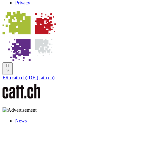
Privacy
IT
FR (cath.ch)
DE (kath.ch)
News