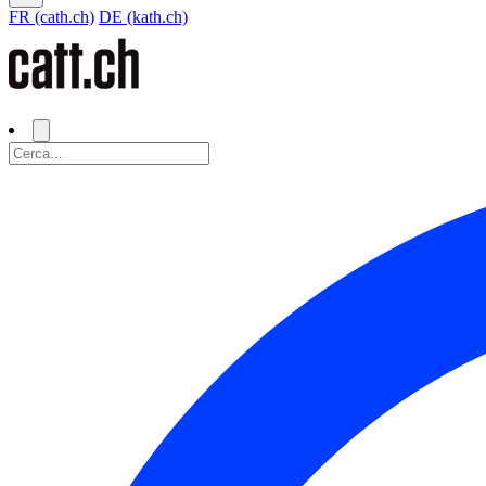
FR (cath.ch)
DE (kath.ch)