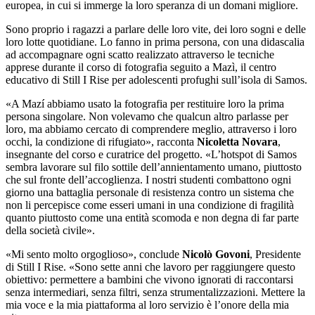
europea, in cui si immerge la loro speranza di un domani migliore.
Sono proprio i ragazzi a parlare delle loro vite, dei loro sogni e delle
loro lotte quotidiane. Lo fanno in prima persona, con una didascalia
ad accompagnare ogni scatto realizzato attraverso le tecniche
apprese durante il corso di fotografia seguito a Mazì, il centro
educativo di Still I Rise per adolescenti profughi sull’isola di Samos.
«A Mazí abbiamo usato la fotografia per restituire loro la prima
persona singolare. Non volevamo che qualcun altro parlasse per
loro, ma abbiamo cercato di comprendere meglio, attraverso i loro
occhi, la condizione di rifugiato», racconta
Nicoletta Novara
,
insegnante del corso e curatrice del progetto. «L’hotspot di Samos
sembra lavorare sul filo sottile dell’annientamento umano, piuttosto
che sul fronte dell’accoglienza. I nostri studenti combattono ogni
giorno una battaglia personale di resistenza contro un sistema che
non li percepisce come esseri umani in una condizione di fragilità
quanto piuttosto come una entità scomoda e non degna di far parte
della società civile».
«Mi sento molto orgoglioso», conclude
Nicolò Govoni
, Presidente
di Still I Rise. «Sono sette anni che lavoro per raggiungere questo
obiettivo: permettere a bambini che vivono ignorati di raccontarsi
senza intermediari, senza filtri, senza strumentalizzazioni. Mettere la
mia voce e la mia piattaforma al loro servizio è l’onore della mia