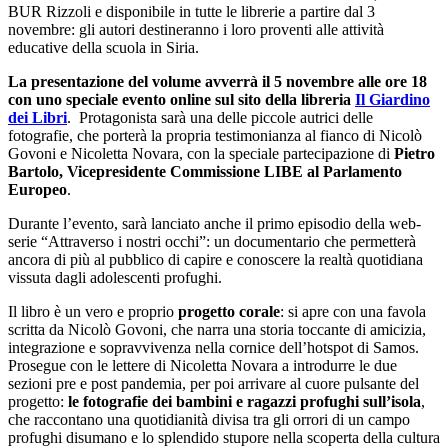
BUR Rizzoli e disponibile in tutte le librerie a partire dal 3
novembre: gli autori destineranno i loro proventi alle attività
educative della scuola in Siria.
La presentazione del volume avverrà il 5 novembre alle ore 18
con uno speciale evento online sul sito della libreria
Il Giardino
dei Libri
. Protagonista sarà una delle piccole autrici delle
fotografie, che porterà la propria testimonianza al fianco di Nicolò
Govoni e Nicoletta Novara, con la speciale partecipazione di
Pietro
Bartolo, Vicepresidente Commissione LIBE al Parlamento
Europeo
.
Durante l’evento, sarà lanciato anche il primo episodio della web-
serie “Attraverso i nostri occhi”: un documentario che permetterà
ancora di più al pubblico di capire e conoscere la realtà quotidiana
vissuta dagli adolescenti profughi.
Il libro è un vero e proprio
progetto corale
: si apre con una favola
scritta da Nicolò Govoni, che narra una storia toccante di amicizia,
integrazione e sopravvivenza nella cornice dell’hotspot di Samos.
Prosegue con le lettere di Nicoletta Novara a introdurre le due
sezioni pre e post pandemia, per poi arrivare al cuore pulsante del
progetto:
le fotografie dei bambini e ragazzi profughi sull’isola
,
che raccontano una quotidianità divisa tra gli orrori di un campo
profughi disumano e lo splendido stupore nella scoperta della cultura