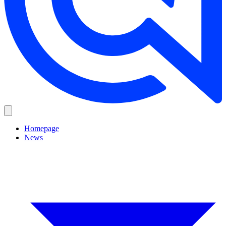
Homepage
News