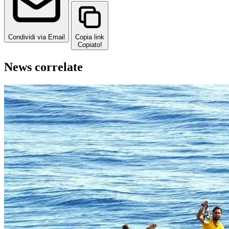
Condividi via Email
Copia link
Copiato!
News correlate