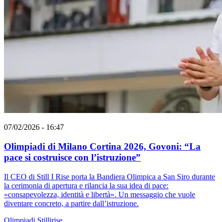
07/02/2026 - 16:47
Olimpiadi di Milano Cortina 2026, Govoni: “La
pace si costruisce con l’istruzione”
Il CEO di Still I Rise porta la Bandiera Olimpica a San Siro durante
la cerimonia di apertura e rilancia la sua idea di pace:
«consapevolezza, identità e libertà». Un messaggio che vuole
diventare concreto, a partire dall’istruzione.
Olimpiadi
Stillirise