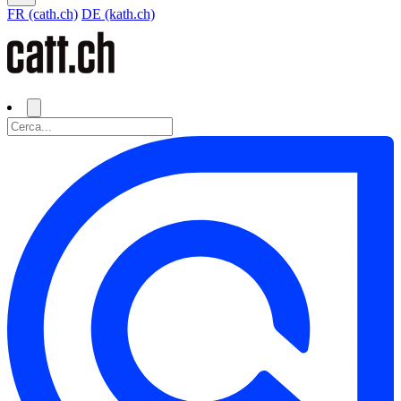
FR (cath.ch)
DE (kath.ch)