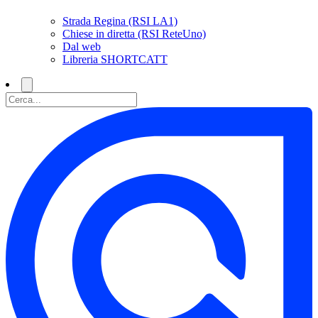
Strada Regina (RSI LA1)
Chiese in diretta (RSI ReteUno)
Dal web
Libreria SHORTCATT