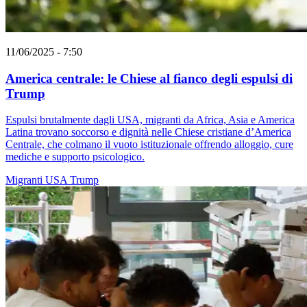
11/06/2025 - 7:50
America centrale: le Chiese al fianco degli espulsi di
Trump
Espulsi brutalmente dagli USA, migranti da Africa, Asia e America
Latina trovano soccorso e dignità nelle Chiese cristiane d’America
Centrale, che colmano il vuoto istituzionale offrendo alloggio, cure
mediche e supporto psicologico.
Migranti
USA
Trump