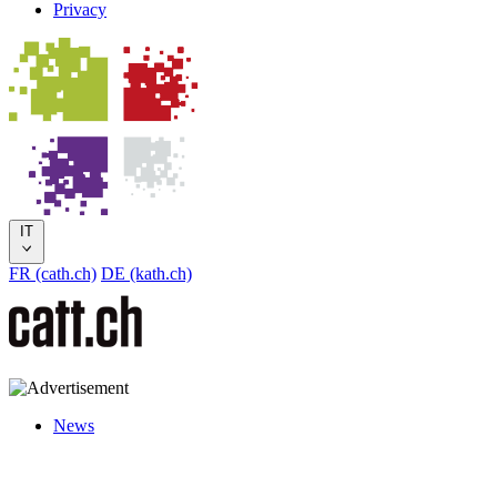
Privacy
IT
FR (cath.ch)
DE (kath.ch)
News