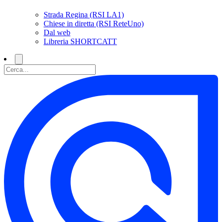
Strada Regina (RSI LA1)
Chiese in diretta (RSI ReteUno)
Dal web
Libreria SHORTCATT