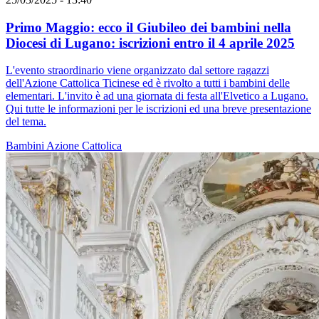
Primo Maggio: ecco il Giubileo dei bambini nella
Diocesi di Lugano: iscrizioni entro il 4 aprile 2025
L'evento straordinario viene organizzato dal settore ragazzi
dell'Azione Cattolica Ticinese ed è rivolto a tutti i bambini delle
elementari. L'invito è ad una giornata di festa all'Elvetico a Lugano.
Qui tutte le informazioni per le iscrizioni ed una breve presentazione
del tema.
Bambini
Azione Cattolica