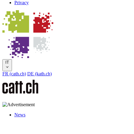
Privacy
IT
FR (cath.ch)
DE (kath.ch)
News