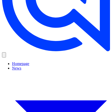
Homepage
News