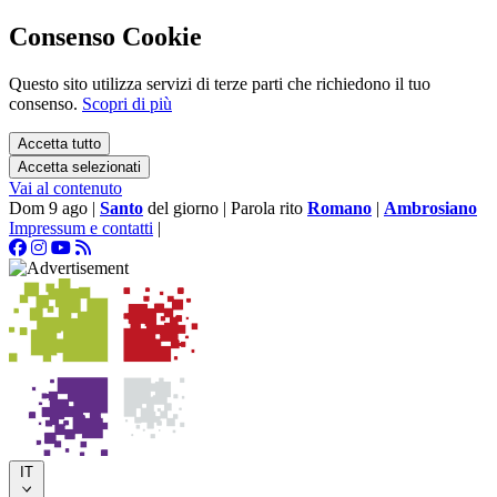
Consenso Cookie
Questo sito utilizza servizi di terze parti che richiedono il tuo
consenso.
Scopri di più
Accetta tutto
Accetta selezionati
Vai al contenuto
Dom 9 ago
|
Santo
del giorno
|
Parola rito
Romano
|
Ambrosiano
Impressum e contatti
|
IT