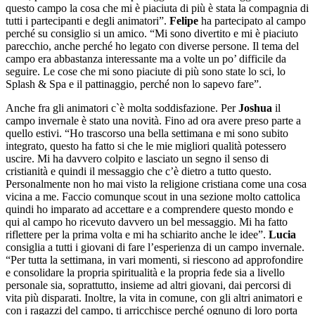
questo campo la cosa che mi è piaciuta di più è stata la compagnia di
tutti i partecipanti e degli animatori”.
Felipe
ha partecipato al campo
perché su consiglio si un amico. “Mi sono divertito e mi è piaciuto
parecchio, anche perché ho legato con diverse persone. Il tema del
campo era abbastanza interessante ma a volte un po’ difficile da
seguire. Le cose che mi sono piaciute di più sono state lo sci, lo
Splash & Spa e il pattinaggio, perché non lo sapevo fare”.
Anche fra gli animatori c`è molta soddisfazione. Per
Joshua
il
campo invernale è stato una novità. Fino ad ora avere preso parte a
quello estivi. “Ho trascorso una bella settimana e mi sono subito
integrato, questo ha fatto si che le mie migliori qualità potessero
uscire. Mi ha davvero colpito e lasciato un segno il senso di
cristianità e quindi il messaggio che c’è dietro a tutto questo.
Personalmente non ho mai visto la religione cristiana come una cosa
vicina a me. Faccio comunque scout in una sezione molto cattolica
quindi ho imparato ad accettare e a comprendere questo mondo e
qui al campo ho ricevuto davvero un bel messaggio. Mi ha fatto
riflettere per la prima volta e mi ha schiarito anche le idee”.
Lucia
consiglia a tutti i giovani di fare l’esperienza di un campo invernale.
“Per tutta la settimana, in vari momenti, si riescono ad approfondire
e consolidare la propria spiritualità e la propria fede sia a livello
personale sia, soprattutto, insieme ad altri giovani, dai percorsi di
vita più disparati. Inoltre, la vita in comune, con gli altri animatori e
con i ragazzi del campo, ti arricchisce perché ognuno di loro porta