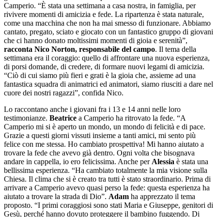
Camperio. “È stata una settimana a casa nostra, in famiglia, per
rivivere momenti di amicizia e fede. La ripartenza è stata naturale,
come una macchina che non ha mai smesso di funzionare. Abbiamo
cantato, pregato, sciato e giocato con un fantastico gruppo di giovani
che ci hanno donato moltissimi momenti di gioia e serenità”,
racconta Nico Norton, responsabile del campo
. Il tema della
settimana era il coraggio: quello di affrontare una nuova esperienza,
di porsi domande, di credere, di formare nuovi legami di amicizia.
“Ciò di cui siamo più fieri e grati è la gioia che, assieme ad una
fantastica squadra di animatrici ed animatori, siamo riusciti a dare nel
cuore dei nostri ragazzi”, confida Nico.
Lo raccontano anche i giovani fra i 13 e 14 anni nelle loro
testimonianze.
Beatrice
a Camperio ha ritrovato la fede. “A
Camperio mi si è aperto un mondo, un mondo di felicità e di pace.
Grazie a questi giorni vissuti insieme a tanti amici, mi sento più
felice con me stessa. Ho cambiato prospettiva! Mi hanno aiutato a
trovare la fede che avevo già dentro. Ogni volta che bisognava
andare in cappella, io ero felicissima. Anche per
Alessia
è stata una
bellissima esperienza. “Ha cambiato totalmente la mia visione sulla
Chiesa. Il clima che si è creato tra tutti è stato straordinario. Prima di
arrivare a Camperio avevo quasi perso la fede: questa esperienza ha
aiutato a trovare la strada di Dio”.
Adam
ha apprezzato il tema
proposto. “I primi coraggiosi sono stati Maria e Giuseppe, genitori di
Gesù, perché hanno dovuto proteggere il bambino fuggendo. Di