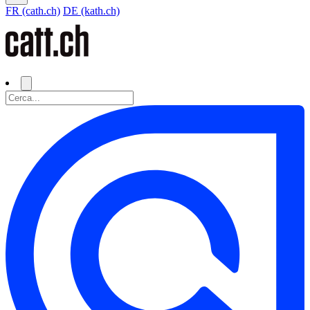
FR (cath.ch)
DE (kath.ch)