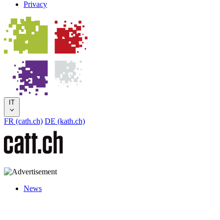
Privacy
IT
FR (cath.ch)
DE (kath.ch)
News