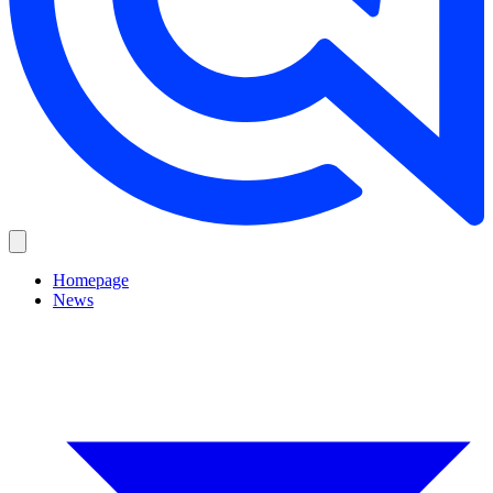
Homepage
News