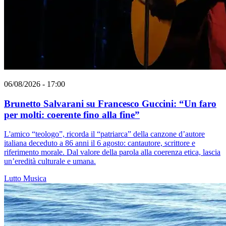
06/08/2026 - 17:00
Brunetto Salvarani su Francesco Guccini: “Un faro
per molti: coerente fino alla fine”
L'amico “teologo”, ricorda il “patriarca” della canzone d’autore
italiana deceduto a 86 anni il 6 agosto: cantautore, scrittore e
riferimento morale. Dal valore della parola alla coerenza etica, lascia
un’eredità culturale e umana.
Lutto
Musica