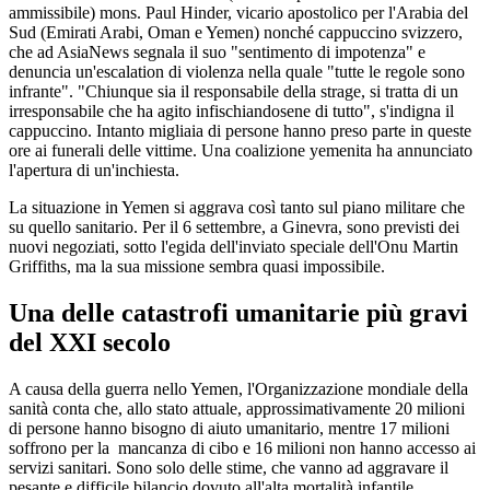
ammissibile) mons. Paul Hinder, vicario apostolico per l'Arabia del
Sud (Emirati Arabi, Oman e Yemen) nonché cappuccino svizzero,
che ad AsiaNews segnala il suo "sentimento di impotenza" e
denuncia un'escalation di violenza nella quale "tutte le regole sono
infrante". "Chiunque sia il responsabile della strage, si tratta di un
irresponsabile che ha agito infischiandosene di tutto", s'indigna il
cappuccino. Intanto migliaia di persone hanno preso parte in queste
ore ai funerali delle vittime. Una coalizione yemenita ha annunciato
l'apertura di un'inchiesta.
La situazione in Yemen si aggrava così tanto sul piano militare che
su quello sanitario. Per il 6 settembre, a Ginevra, sono previsti dei
nuovi negoziati, sotto l'egida dell'inviato speciale dell'Onu Martin
Griffiths, ma la sua missione sembra quasi impossibile.
Una delle catastrofi umanitarie più gravi
del XXI secolo
A causa della guerra nello Yemen, l'Organizzazione mondiale della
sanità conta che, allo stato attuale, approssimativamente 20 milioni
di persone hanno bisogno di aiuto umanitario, mentre 17 milioni
soffrono per la mancanza di cibo e 16 milioni non hanno accesso ai
servizi sanitari. Sono solo delle stime, che vanno ad aggravare il
pesante e difficile bilancio dovuto all'alta mortalità infantile.