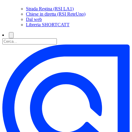
Strada Regina (RSI LA1)
Chiese in diretta (RSI ReteUno)
Dal web
Libreria SHORTCATT