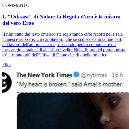
COMMENTO
L'"Odissea" di Nolan: la Regola d'oro è la misura
del vero Eroe
Il film tratto dal testo omerico sta registrando cifre record nelle sale
ticinesi e svizzere. Un capolavoro, che se si discosta in talune parti
dal lavoro dell'autore classico, riuscendo però a comunicare un
messaggio attuale e di altissimo livello. Nella figura del protagonista
c'è il ritratto più dell'Ulisse di Dante che di quello omerico.
Film