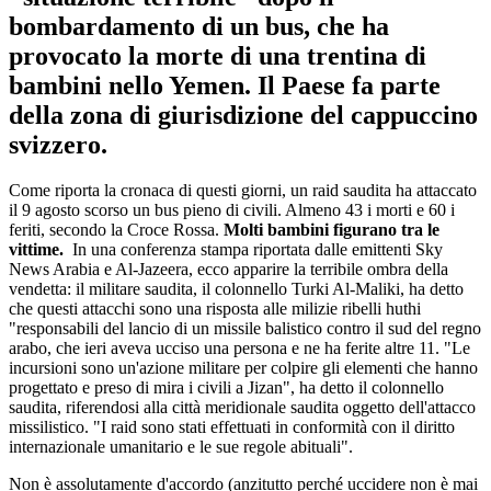
bombardamento di un bus, che ha
provocato la morte di una trentina di
bambini nello Yemen. Il Paese fa parte
della zona di giurisdizione del cappuccino
svizzero.
Come riporta la cronaca di questi giorni, un raid saudita ha attaccato
il 9 agosto scorso un bus pieno di civili. Almeno 43 i morti e 60 i
feriti, secondo la Croce Rossa.
Molti bambini figurano tra le
vittime.
In una conferenza stampa riportata dalle emittenti Sky
News Arabia e Al-Jazeera, ecco apparire la terribile ombra della
vendetta: il militare saudita, il colonnello Turki Al-Maliki, ha detto
che questi attacchi sono una risposta alle milizie ribelli huthi
"responsabili del lancio di un missile balistico contro il sud del regno
arabo, che ieri aveva ucciso una persona e ne ha ferite altre 11. "Le
incursioni sono un'azione militare per colpire gli elementi che hanno
progettato e preso di mira i civili a Jizan", ha detto il colonnello
saudita, riferendosi alla città meridionale saudita oggetto dell'attacco
missilistico. "I raid sono stati effettuati in conformità con il diritto
internazionale umanitario e le sue regole abituali".
Non è assolutamente d'accordo (anzitutto perché uccidere non è mai