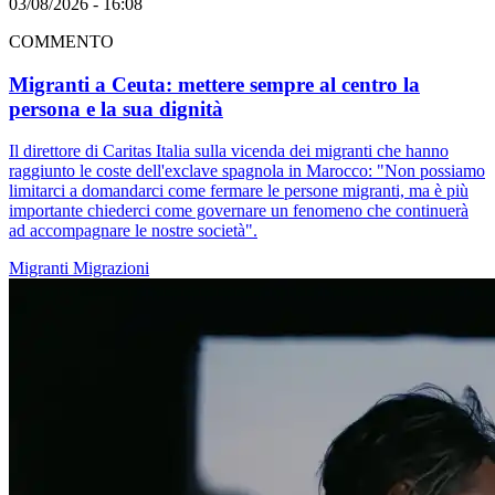
03/08/2026 - 16:08
COMMENTO
Migranti a Ceuta: mettere sempre al centro la
persona e la sua dignità
Il direttore di Caritas Italia sulla vicenda dei migranti che hanno
raggiunto le coste dell'exclave spagnola in Marocco: "Non possiamo
limitarci a domandarci come fermare le persone migranti, ma è più
importante chiederci come governare un fenomeno che continuerà
ad accompagnare le nostre società".
Migranti
Migrazioni