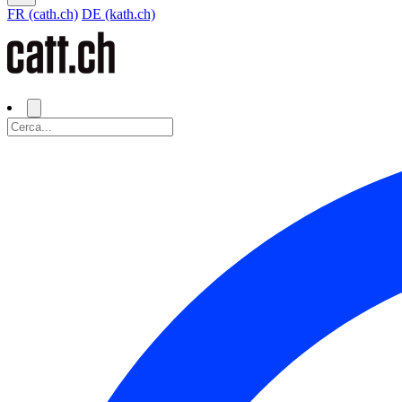
FR (cath.ch)
DE (kath.ch)