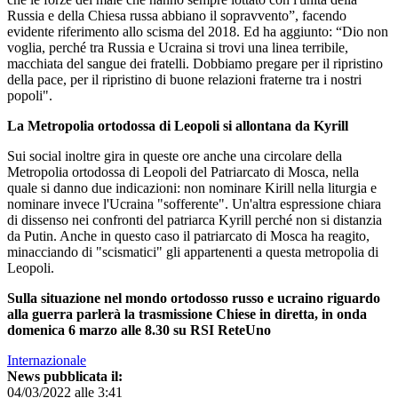
Russia e della Chiesa russa abbiano il sopravvento”, facendo
evidente riferimento allo scisma del 2018. Ed ha aggiunto: “Dio non
voglia, perché tra Russia e Ucraina si trovi una linea terribile,
macchiata del sangue dei fratelli. Dobbiamo pregare per il ripristino
della pace, per il ripristino di buone relazioni fraterne tra i nostri
popoli".
La Metropolia ortodossa di Leopoli si allontana da Kyrill
Sui social inoltre gira in queste ore anche una circolare della
Metropolia ortodossa di Leopoli del Patriarcato di Mosca, nella
quale si danno due indicazioni: non nominare Kirill nella liturgia e
nominare invece l'Ucraina "sofferente". Un'altra espressione chiara
di dissenso nei confronti del patriarca Kyrill perché non si distanzia
da Putin. Anche in questo caso il patriarcato di Mosca ha reagito,
minacciando di "scismatici" gli appartenenti a questa metropolia di
Leopoli.
Sulla situazione nel mondo ortodosso russo e ucraino riguardo
alla guerra parlerà la trasmissione Chiese in diretta, in onda
domenica 6 marzo alle 8.30 su RSI ReteUno
Internazionale
News pubblicata il:
04/03/2022 alle 3:41