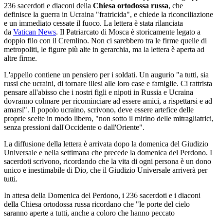
236 sacerdoti e diaconi della
Chiesa ortodossa russa
, che
definisce la guerra in Ucraina "fratricida", e chiede la riconciliazione
e un immediato cessate il fuoco. La lettera è stata rilanciata
da
Vatican News
. Il Patriarcato di Mosca è storicamente legato a
doppio filo con il Cremlino. Non ci sarebbero tra le firme quelle di
metropoliti, le figure più alte in gerarchia, ma la lettera è aperta ad
altre firme.
L'appello contiene un pensiero per i soldati. Un augurio "a tutti, sia
russi che ucraini, di tornare illesi alle loro case e famiglie. Ci rattrista
pensare all'abisso che i nostri figli e nipoti in Russia e Ucraina
dovranno colmare per ricominciare ad essere amici, a rispettarsi e ad
amarsi". Il popolo ucraino, scrivono, deve essere artefice delle
proprie scelte in modo libero, "non sotto il mirino delle mitragliatrici,
senza pressioni dall'Occidente o dall'Oriente".
La diffusione della lettera è arrivata dopo la domenica del Giudizio
Universale e nella settimana che precede la domenica del Perdono. I
sacerdoti scrivono, ricordando che la vita di ogni persona è un dono
unico e inestimabile di Dio, che il Giudizio Universale arriverà per
tutti.
In attesa della Domenica del Perdono, i 236 sacerdoti e i diaconi
della Chiesa ortodossa russa ricordano che "le porte del cielo
saranno aperte a tutti, anche a coloro che hanno peccato