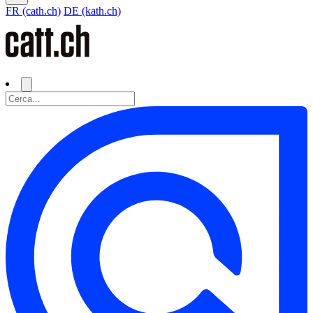
FR (cath.ch)
DE (kath.ch)