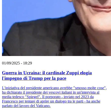
01/09/2025 - 18:29
Guerra in Ucraina: il cardinale Zuppi elogia
l'impegno di Trump per la pace
L'iniziativa del presidente americano avrebbe "smosso molte cose",
ha dichiarato il presidente dei vescovi italiani in un'intervista al
media tedesco "Spiegel". Il porporato - inviato nel 2023 da
Francesco per tentare di aprire un dialogo tra le parti - ha anche
parlato del lavoro del Vaticano.