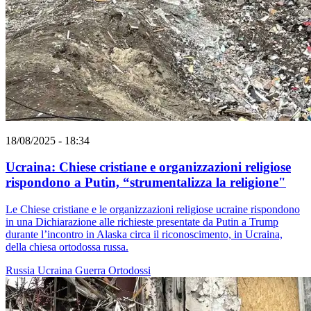
18/08/2025 - 18:34
Ucraina: Chiese cristiane e organizzazioni religiose
rispondono a Putin, “strumentalizza la religione"
Le Chiese cristiane e le organizzazioni religiose ucraine rispondono
in una Dichiarazione alle richieste presentate da Putin a Trump
durante l’incontro in Alaska circa il riconoscimento, in Ucraina,
della chiesa ortodossa russa.
Russia
Ucraina
Guerra
Ortodossi