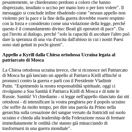
pesantemente, se chiederanno perdono a coloro che hanno
disprezzato, insultato o ucciso per mano loro o per loro volere". Il
messaggio si conclude infine ribadendo come "nessun appello non
violento per la pace e la fine della guerra dovrebbe essere respinto
con la forza e considerato come una violazione della legge, perché
questo è il comandamento divino: Beati gli operatori di pace". Da
qui l'invito al dialogo, perché "solo la capacità di ascoltare l'altro può
dare la speranza di una via d'uscita dall'abisso in cui i nostri Paesi
sono stati gettati in pochi giorni".
Appello a Kyrill dalla Chiesa ortodossa Ucraina legata al
patriarcato di Mosca
La Chiesa ortodossa ucraina invece, che si riconosce nel Patriarcato
di Mosca ha già lanciato un appello al Patriarca Kirill affinché si
pronunci contro la guerra e parli con il Presidente Vladimir
Putin. "Esprimendo la nostra responsabilità spirituale, oggi ci
rivolgiamo a Sua Santità il Patriarca Kirill di Mosca e di tutte le
Russie. Santità! Vi chiediamo - si legge nell'appello rilanciato dai siti
ortodossi - di intensificare la vostra preghiera per il popolo ucraino
che soffre da molto tempo, per dire una parola da Primo nella
gerarchia sulla cessazione del sangue versato da fratricidi sul suolo
ucraino e chieda alla leadership della Federazione russa di fermare
immediatamente le ostilità che stanno già minacciando di
trasformarsi in una guerra mondiale".