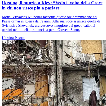
Ucraina, il nunzio a Kiev: “Vedo il volto della Croce
in chi non riesce più a parlare”
Mons. Visvaldas Kulbokas racconta queste ore drammatiche nel
Paese ormai in guerra da tre anni. Alla sua voce si unisce quella di
Sviatoslav Shevchuk, arcivescovo maggiore dei greco-cattolici
ucraini nell’omelia pronunciata per il Giovedì Santo.
Ucraina
Pasqua