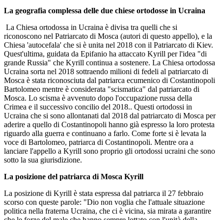
La geografia complessa delle due chiese ortodosse in Ucraina
La Chiesa ortodossa in Ucraina è divisa tra quelli che si
riconoscono nel Patriarcato di Mosca (autori di questo appello), e la
Chiesa 'autocefala' che si è unita nel 2018 con il Patriarcato di Kiev.
Quest'ultima, guidata da Epifanio ha attaccato Kyrill per l'idea "di
grande Russia" che Kyrill continua a sostenere. La Chiesa ortodossa
Ucraina sorta nel 2018 sottraendo milioni di fedeli al patriarcato di
Mosca è stata riconosciuta dal patriarca ecumenico di Costantinopoli
Bartolomeo mentre è considerata "scismatica" dal patriarcato di
Mosca. Lo scisma è avvenuto dopo l'occupazione russa della
Crimea e il successivo concilio del 2018.. Questi ortodossi in
Ucraina che si sono allontanati dal 2018 dal patriarcato di Mosca per
aderire a quello di Costantinopoli hanno già espresso la loro protesta
riguardo alla guerra e continuano a farlo. Come forte si è levata la
voce di Bartolomeo, patriarca di Costantinopoli. Mentre ora a
lanciare l'appello a Kyrill sono proprio gli ortodossi ucraini che sono
sotto la sua giurisdizione.
La posizione del patriarca di Mosca Kyrill
La posizione di Kyrill è stata espressa dal patriarca il 27 febbraio
scorso con queste parole: "Dio non voglia che l'attuale situazione
politica nella fraterna Ucraina, che ci è vicina, sia mirata a garantire
che le forze del male che hanno sempre lottato con l'unità della