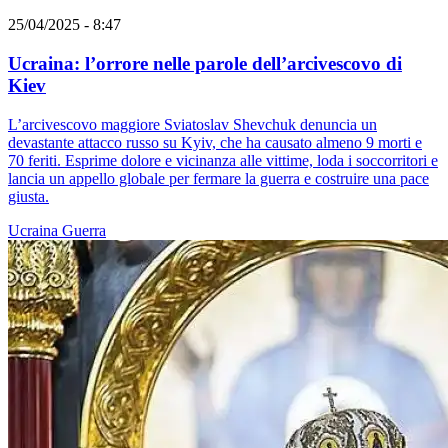
25/04/2025 - 8:47
Ucraina: l’orrore nelle parole dell’arcivescovo di
Kiev
L’arcivescovo maggiore Sviatoslav Shevchuk denuncia un
devastante attacco russo su Kyiv, che ha causato almeno 9 morti e
70 feriti. Esprime dolore e vicinanza alle vittime, loda i soccorritori e
lancia un appello globale per fermare la guerra e costruire una pace
giusta.
Ucraina
Guerra