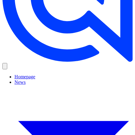
Homepage
News