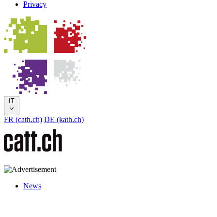
Privacy
IT
FR (cath.ch)
DE (kath.ch)
News