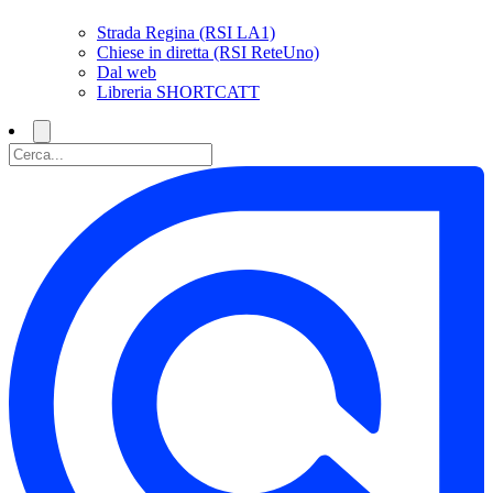
Strada Regina (RSI LA1)
Chiese in diretta (RSI ReteUno)
Dal web
Libreria SHORTCATT