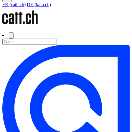
FR (cath.ch)
DE (kath.ch)