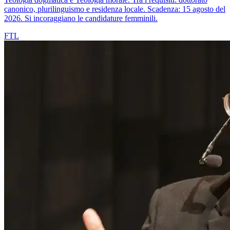
canonico, plurilinguismo e residenza locale. Scadenza: 15 agosto del
2026. Si incoraggiano le candidature femminili.
FTL