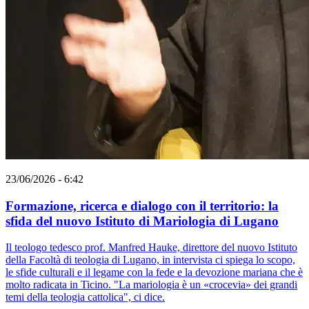
23/06/2026 - 6:42
Formazione, ricerca e dialogo con il territorio: la
sfida del nuovo Istituto di Mariologia di Lugano
Il teologo tedesco prof. Manfred Hauke, direttore del nuovo Istituto
della Facoltà di teologia di Lugano, in intervista ci spiega lo scopo,
le sfide culturali e il legame con la fede e la devozione mariana che è
molto radicata in Ticino. "La mariologia è un «crocevia» dei grandi
temi della teologia cattolica", ci dice.