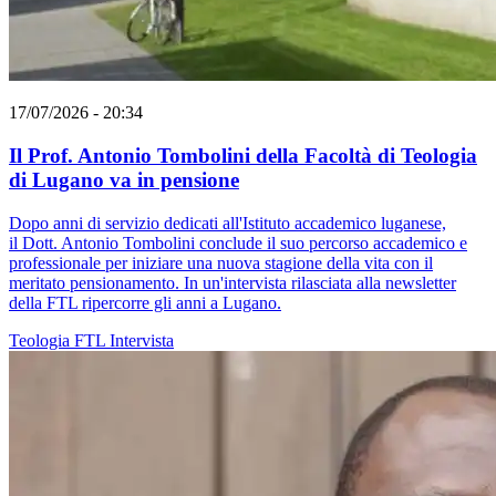
17/07/2026 - 20:34
Il Prof. Antonio Tombolini della Facoltà di Teologia
di Lugano va in pensione
Dopo anni di servizio dedicati all'Istituto accademico luganese,
il Dott. Antonio Tombolini conclude il suo percorso accademico e
professionale per iniziare una nuova stagione della vita con il
meritato pensionamento. In un'intervista rilasciata alla newsletter
della FTL ripercorre gli anni a Lugano.
Teologia
FTL
Intervista