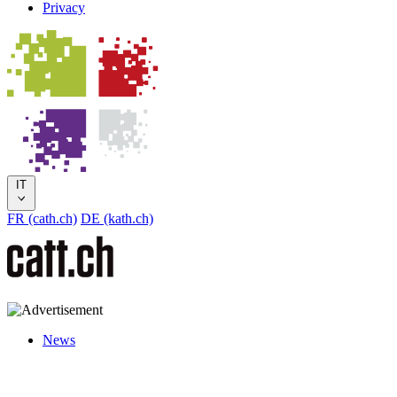
Privacy
IT
FR (cath.ch)
DE (kath.ch)
News