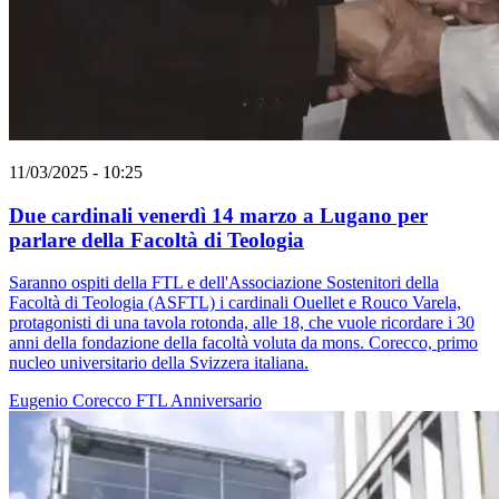
11/03/2025 - 10:25
Due cardinali venerdì 14 marzo a Lugano per
parlare della Facoltà di Teologia
Saranno ospiti della FTL e dell'Associazione Sostenitori della
Facoltà di Teologia (ASFTL) i cardinali Ouellet e Rouco Varela,
protagonisti di una tavola rotonda, alle 18, che vuole ricordare i 30
anni della fondazione della facoltà voluta da mons. Corecco, primo
nucleo universitario della Svizzera italiana.
Eugenio Corecco
FTL
Anniversario