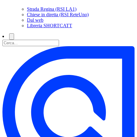
Strada Regina (RSI LA1)
Chiese in diretta (RSI ReteUno)
Dal web
Libreria SHORTCATT