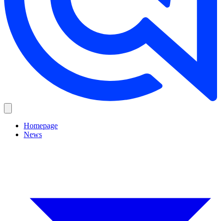
Homepage
News