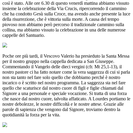
così è stato. Alle ore 6.30 di questo venerdì mattina abbiamo vissuto
insieme la celebrazione della Via Crucis, ripercorrendo il cammino
che ha condotto Gesù sulla Croce, ma avendo anche presente la luce
della risurrezione, che è vittoria sulla morte. A causa del tempo
piovoso non abbiamo però percorso il tradizionale cammino sulla
collina, ma abbiamo vissuto la celebrazione in una delle numerose
cappelle del Santuario.
Poche ore più tardi, il Vescovo Valerio ha presieduto la Santa Messa
per il nostro gruppo nella cappella dedicata a San Giuseppe.
Commentando il Vangelo delle dieci vergini (cfr. Mt 25,1-13), il
nostro pastore ci ha fatto notare come la vera saggezza di cui si parla
non sta tanto nel fare solo quello che dobbiamo perché è nostro
incarico o è scritto nel nostro programma. La saggezza sta nel fare
quello che scaturisce dal nostro cuore di figli e figlie chiamati dal
Signore a una personale e speciale vocazione. Si tratta di una forza
che nasce dal nostro cuore, talvolta affaticato. A Lourdes portiamo le
nostre debolezze, le nostre difficoltà e le nostre attese. Grazie alle
parole di sapienza che vengono dal Signore, troviamo dentro la
quotidianità la forza per la vita.