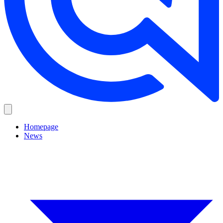
Homepage
News