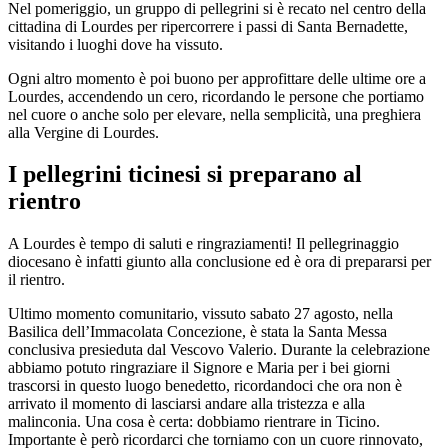
Nel pomeriggio, un gruppo di pellegrini si è recato nel centro della
cittadina di Lourdes per ripercorrere i passi di Santa Bernadette,
visitando i luoghi dove ha vissuto.
Ogni altro momento è poi buono per approfittare delle ultime ore a
Lourdes, accendendo un cero, ricordando le persone che portiamo
nel cuore o anche solo per elevare, nella semplicità, una preghiera
alla Vergine di Lourdes.
I pellegrini ticinesi si preparano al
rientro
A Lourdes è tempo di saluti e ringraziamenti! Il pellegrinaggio
diocesano è infatti giunto alla conclusione ed è ora di prepararsi per
il rientro.
Ultimo momento comunitario, vissuto sabato 27 agosto, nella
Basilica dell’Immacolata Concezione, è stata la Santa Messa
conclusiva presieduta dal Vescovo Valerio. Durante la celebrazione
abbiamo potuto ringraziare il Signore e Maria per i bei giorni
trascorsi in questo luogo benedetto, ricordandoci che ora non è
arrivato il momento di lasciarsi andare alla tristezza e alla
malinconia. Una cosa è certa: dobbiamo rientrare in Ticino.
Importante è però ricordarci che torniamo con un cuore rinnovato,