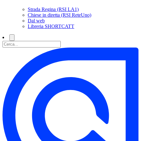
Strada Regina (RSI LA1)
Chiese in diretta (RSI ReteUno)
Dal web
Libreria SHORTCATT