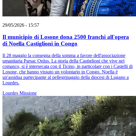
29/05/2026 - 15:57
Il municipio di Losone dona 2500 franchi all'opera
di Noella Castiglioni in Congo
Il 28 maggio la consegna della somma a favore dell'associazione
umanitaria Parsac Onlus. La storia della Castiglioni che vive nel
comasco, si è intersecata con il Ticino, in particolare con i Castelli di
Losone, che hanno vissuto un volontario in Congo. Noella è
un'assidua partecipante al pellegrinaggio della diocesi di Lugano a
Lourdes.
Lourdes
Missione