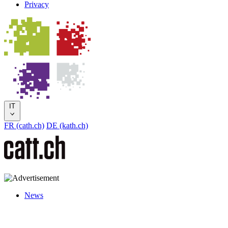
Privacy
IT
FR (cath.ch)
DE (kath.ch)
News