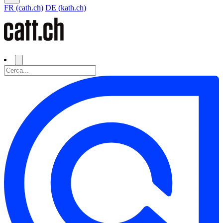
FR (cath.ch)
DE (kath.ch)