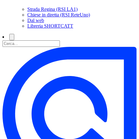
Strada Regina (RSI LA1)
Chiese in diretta (RSI ReteUno)
Dal web
Libreria SHORTCATT