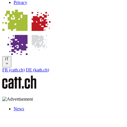
Privacy
IT
FR (cath.ch)
DE (kath.ch)
News