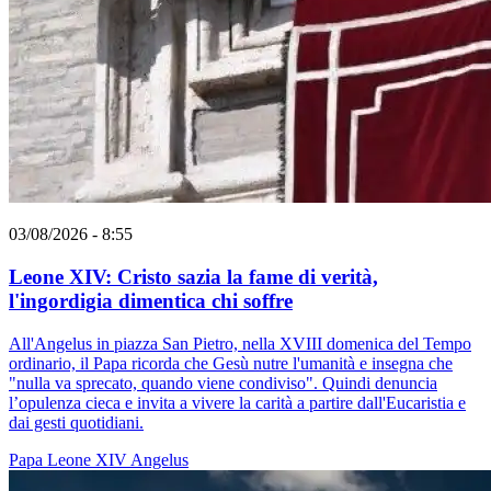
03/08/2026 - 8:55
Leone XIV: Cristo sazia la fame di verità,
l'ingordigia dimentica chi soffre
All'Angelus in piazza San Pietro, nella XVIII domenica del Tempo
ordinario, il Papa ricorda che Gesù nutre l'umanità e insegna che
"nulla va sprecato, quando viene condiviso". Quindi denuncia
l’opulenza cieca e invita a vivere la carità a partire dall'Eucaristia e
dai gesti quotidiani.
Papa Leone XIV
Angelus