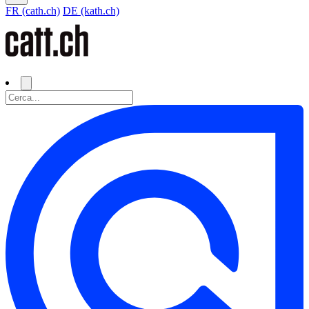
FR (cath.ch)
DE (kath.ch)