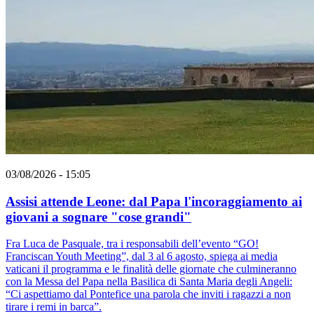
03/08/2026 - 15:05
Assisi attende Leone: dal Papa l'incoraggiamento ai
giovani a sognare "cose grandi"
Fra Luca de Pasquale, tra i responsabili dell’evento “GO!
Franciscan Youth Meeting”, dal 3 al 6 agosto, spiega ai media
vaticani il programma e le finalità delle giornate che culmineranno
con la Messa del Papa nella Basilica di Santa Maria degli Angeli:
“Ci aspettiamo dal Pontefice una parola che inviti i ragazzi a non
tirare i remi in barca”.