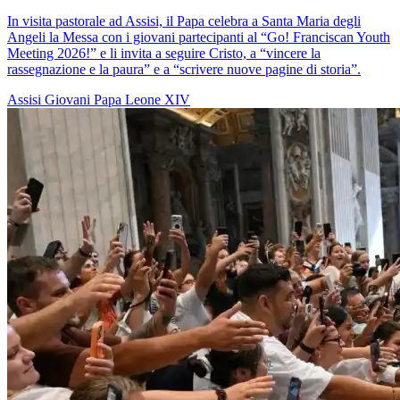
In visita pastorale ad Assisi, il Papa celebra a Santa Maria degli
Angeli la Messa con i giovani partecipanti al “Go! Franciscan Youth
Meeting 2026!” e li invita a seguire Cristo, a “vincere la
rassegnazione e la paura” e a “scrivere nuove pagine di storia”.
Assisi
Giovani
Papa Leone XIV