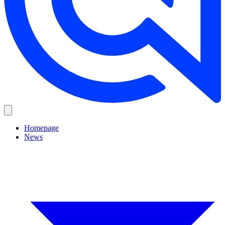
Homepage
News