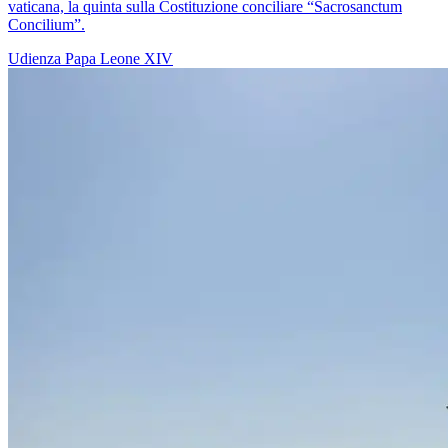
vaticana, la quinta sulla Costituzione conciliare “Sacrosanctum
Concilium”.
Udienza
Papa Leone XIV