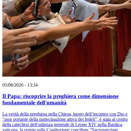
05/08/2026 - 13:34
Il Papa: riscoprire la preghiera come dimensione
fondamentale dell'umanità
La verità della preghiera nella Chiesa, luogo dell’incontro con Dio e
“asse portante della partecipazione attiva dei fedeli”, è stata al centro
della catechesi dell’udienza generale di Leone XIV nella Basilica
vaticana, la quinta sulla Costituzione conciliare “Sacrosanctum