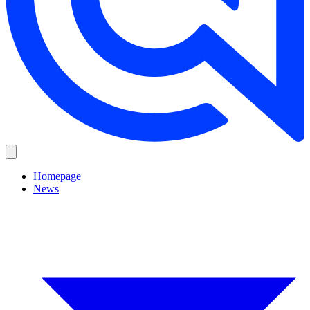
Homepage
News