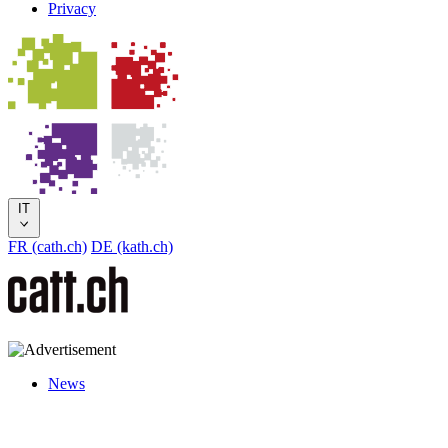
Privacy
IT
FR (cath.ch)
DE (kath.ch)
News