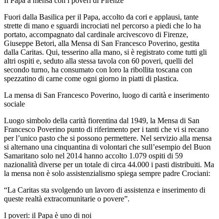
Il Papa a mensa con i poveri di Firenze
Fuori dalla Basilica per il Papa, accolto da cori e applausi, tante
strette di mano e sguardi incrociati nel percorso a piedi che lo ha
portato, accompagnato dal cardinale arcivescovo di Firenze,
Giuseppe Betori, alla Mensa di San Francesco Poverino, gestita
dalla Caritas. Qui, tesserino alla mano, si è registrato come tutti gli
altri ospiti e, seduto alla stessa tavola con 60 poveri, quelli del
secondo turno, ha consumato con loro la ribollita toscana con
spezzatino di carne come ogni giorno in piatti di plastica.
La mensa di San Francesco Poverino, luogo di carità e inserimento
sociale
Luogo simbolo della carità fiorentina dal 1949, la Mensa di San
Francesco Poverino punto di riferimento per i tanti che vi si recano
per l’unico pasto che si possono permettere. Nel servizio alla mensa
si alternano una cinquantina di volontari che sull’esempio del Buon
Samaritano solo nel 2014 hanno accolto 1.079 ospiti di 59
nazionalità diverse per un totale di circa 44.000 i pasti distribuiti. Ma
la mensa non è solo assistenzialismo spiega sempre padre Crociani:
“La Caritas sta svolgendo un lavoro di assistenza e inserimento di
queste realtà extracomunitarie o povere”.
I poveri: il Papa è uno di noi