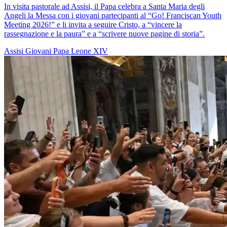
In visita pastorale ad Assisi, il Papa celebra a Santa Maria degli
Angeli la Messa con i giovani partecipanti al “Go! Franciscan Youth
Meeting 2026!” e li invita a seguire Cristo, a “vincere la
rassegnazione e la paura” e a “scrivere nuove pagine di storia”.
Assisi
Giovani
Papa Leone XIV