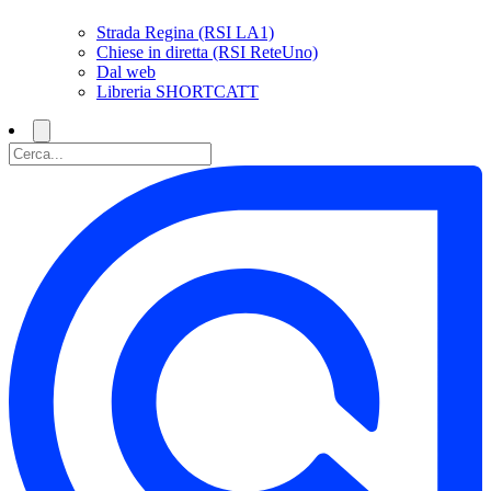
Strada Regina (RSI LA1)
Chiese in diretta (RSI ReteUno)
Dal web
Libreria SHORTCATT