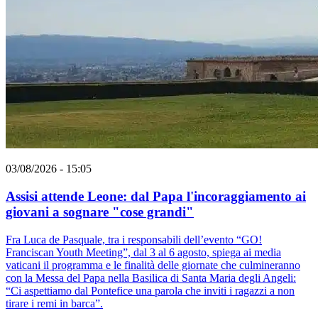
03/08/2026 - 15:05
Assisi attende Leone: dal Papa l'incoraggiamento ai
giovani a sognare "cose grandi"
Fra Luca de Pasquale, tra i responsabili dell’evento “GO!
Franciscan Youth Meeting”, dal 3 al 6 agosto, spiega ai media
vaticani il programma e le finalità delle giornate che culmineranno
con la Messa del Papa nella Basilica di Santa Maria degli Angeli:
“Ci aspettiamo dal Pontefice una parola che inviti i ragazzi a non
tirare i remi in barca”.