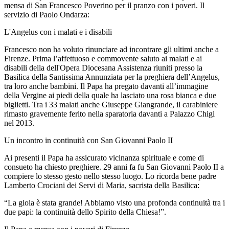
mensa di San Francesco Poverino per il pranzo con i poveri. Il
servizio di Paolo Ondarza:
L'Angelus con i malati e i disabili
Francesco non ha voluto rinunciare ad incontrare gli ultimi anche a
Firenze. Prima l’affettuoso e commovente saluto ai malati e ai
disabili della dell'Opera Diocesana Assistenza riuniti presso la
Basilica della Santissima Annunziata per la preghiera dell’Angelus,
tra loro anche bambini. Il Papa ha pregato davanti all’immagine
della Vergine ai piedi della quale ha lasciato una rosa bianca e due
biglietti. Tra i 33 malati anche Giuseppe Giangrande, il carabiniere
rimasto gravemente ferito nella sparatoria davanti a Palazzo Chigi
nel 2013.
Un incontro in continuità con San Giovanni Paolo II
Ai presenti il Papa ha assicurato vicinanza spirituale e come di
consueto ha chiesto preghiere. 29 anni fa fu San Giovanni Paolo II a
compiere lo stesso gesto nello stesso luogo. Lo ricorda bene padre
Lamberto Crociani dei Servi di Maria, sacrista della Basilica:
“La gioia è stata grande! Abbiamo visto una profonda continuità tra i
due papi: la continuità dello Spirito della Chiesa!”.