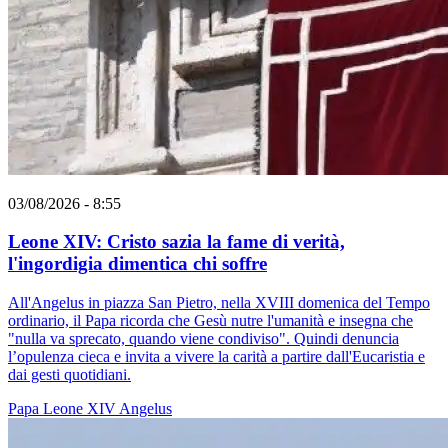
03/08/2026 - 8:55
Leone XIV: Cristo sazia la fame di verità,
l'ingordigia dimentica chi soffre
All'Angelus in piazza San Pietro, nella XVIII domenica del Tempo
ordinario, il Papa ricorda che Gesù nutre l'umanità e insegna che
"nulla va sprecato, quando viene condiviso". Quindi denuncia
l’opulenza cieca e invita a vivere la carità a partire dall'Eucaristia e
dai gesti quotidiani.
Papa Leone XIV
Angelus