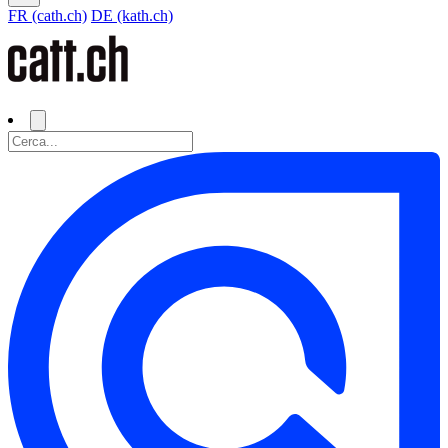
FR (cath.ch)
DE (kath.ch)