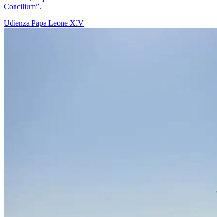
Concilium”.
Udienza
Papa Leone XIV