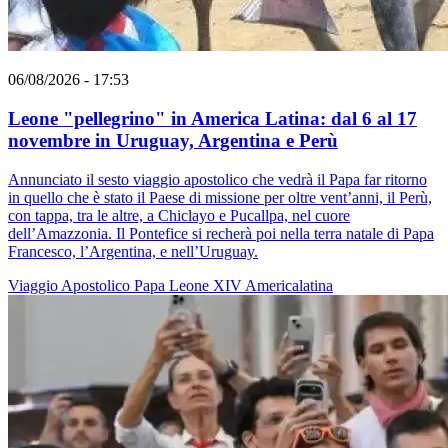
06/08/2026 - 17:53
Leone "pellegrino" in America Latina: dal 6 al 17
novembre in Uruguay, Argentina e Perù
Annunciato il sesto viaggio apostolico che vedrà il Papa far ritorno
in quello che è stato il Paese di missione per oltre vent’anni, il Perù,
con tappa, tra le altre, a Chiclayo e Pucallpa, nel cuore
dell’Amazzonia. Il Pontefice si recherà poi nella terra natale di Papa
Francesco, l’Argentina, e nell’Uruguay.
Viaggio Apostolico
Papa Leone XIV
Americalatina