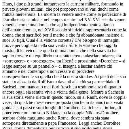
Hans, i due più grandi intrapresero la carriera militare, formando in
privato giovani militari, che poi proponevano ai vari duchi come
milizia mercenaria. La mostra fa vedere anche come la percezione di
Dorothee sia cambiata nel tempo: mentre nel XV-XVI secolo venne
venerata come una donna che agì indipendentemente a fianco
dell’amato eremita, nel XVII secolo si iniziò arappresentarla come la
donna che si sacrificò per il marito e che fu abbandonata insieme ai
suoi 10 figli. Qual è la visione corretta? C’è bisogno di immagini
nuove per coglierla nella sua verità? Sì. E la visione che oggi la
mostra di lei veicola è quella di una donna che nella sua vita ha
saputo trovare un equilibrio tra «trattenere» e «lasciar andare», tra
«sorreggere» e «proteggere», tra libertà e prossimità: «Dorothee – si
legge sempre su un pannello – ci insegna a lasciar andare chi
amiamo e nel contempo a non cessare di procedere
consapevolmente su quella che è la nostra strada». Ai piedi della sua
statua realizzata da Rolf Brem davanti alla chiesa parrocchiale di
Sachsel, non mancano mai fiori freschi, a testimonianza di quanto
ancora oggi, sia sentita viva e vicina dalla gente. Mentre a Sachseln
la sua storia viene riletta in questo modo, su al Ranft, dove la coppia
visse, da qualche mese viene proposta (anche in italiano) una visita
guidata sui passi e suoi luoghi di Dorothee. La richiesta, infine, di
poter venerare non solo Niklaus ma la coppia Niklaus-Dorothee,
sembra abbia raggiunto anche Roma, dove sembra sia stata
sottoposta direttamente a papa Francesco. Leggi anche: Dorothee
Wyss, donna dimenticata oggi ritrova il suo posto nella storia