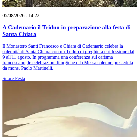
05/08/2026 - 14:22
A Cademario il Triduo in preparazione alla festa di
Santa Chiara
Il Monastero Santi Francesco e Chiara di Cademario celebra la
solennità di Santa Chiara con un Triduo di preghiera e riflessione dal
9 all'11 agosto. In programma una conferenza sul carisma
francescano, le celebrazioni liturgiche e la Messa solenne presieduta
da mons. Paolo Martinelli.
Suore
Festa