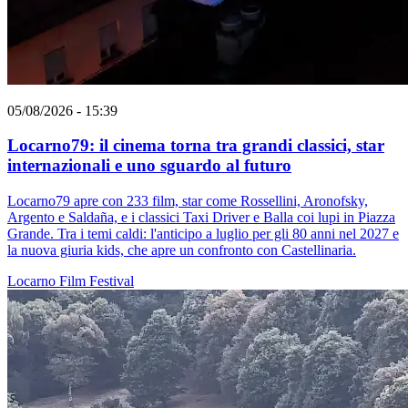
05/08/2026 - 15:39
Locarno79: il cinema torna tra grandi classici, star
internazionali e uno sguardo al futuro
Locarno79 apre con 233 film, star come Rossellini, Aronofsky,
Argento e Saldaña, e i classici Taxi Driver e Balla coi lupi in Piazza
Grande. Tra i temi caldi: l'anticipo a luglio per gli 80 anni nel 2027 e
la nuova giuria kids, che apre un confronto con Castellinaria.
Locarno
Film
Festival