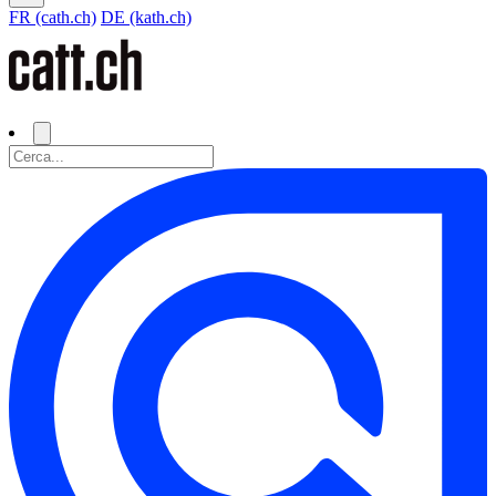
FR (cath.ch)
DE (kath.ch)