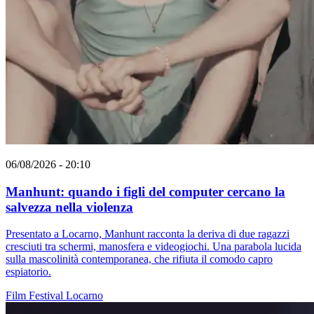
06/08/2026 - 20:10
Manhunt: quando i figli del computer cercano la
salvezza nella violenza
Presentato a Locarno, Manhunt racconta la deriva di due ragazzi
cresciuti tra schermi, manosfera e videogiochi. Una parabola lucida
sulla mascolinità contemporanea, che rifiuta il comodo capro
espiatorio.
Film
Festival
Locarno