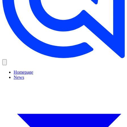
Homepage
News