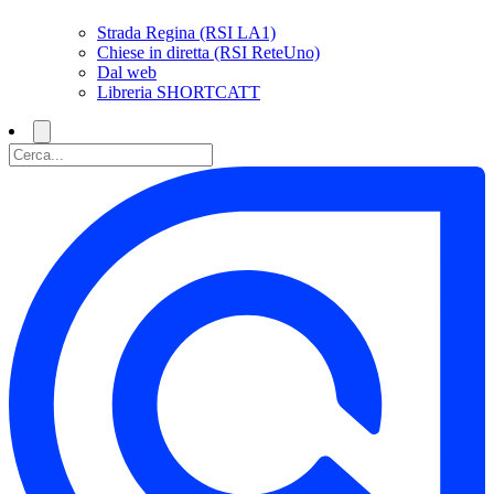
Strada Regina (RSI LA1)
Chiese in diretta (RSI ReteUno)
Dal web
Libreria SHORTCATT