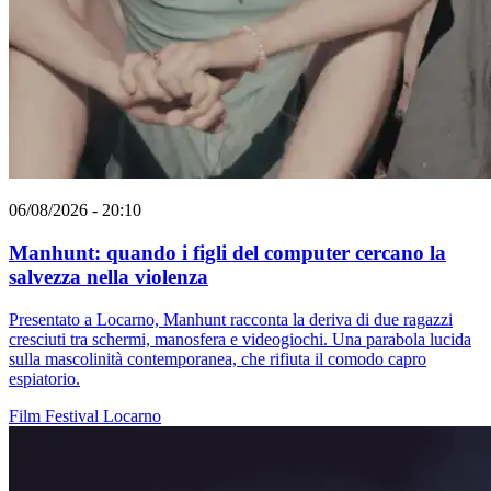
06/08/2026 - 20:10
Manhunt: quando i figli del computer cercano la
salvezza nella violenza
Presentato a Locarno, Manhunt racconta la deriva di due ragazzi
cresciuti tra schermi, manosfera e videogiochi. Una parabola lucida
sulla mascolinità contemporanea, che rifiuta il comodo capro
espiatorio.
Film
Festival
Locarno