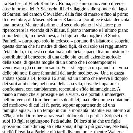
tra Sachsel, il Flüeli Ranft e…Roma, si stanno muovendo diverse
cose intorno a lei. A Sachseln, il bel villaggio sulle sponde del lago
di Sarnen, nel canton Obwalden, dalla fine di marzo e fino al primo
di novembre, al Museo «Bruder Klaus», a Dorothee è stata dedicata
una mostra. Mentre al primo e al secondo piano il visitatore può
ripercorrere la vicenda di Niklaus, il piano interrato e l’ultimo piano
sono dedicati, in questi mesi, alla figura della moglie del Santo.
Pannelli – purtroppo solo in tedesco – portano il visitatore a scoprire
questa donna che fu madre di dieci figli, di cui solo sei raggiunsero
l’età adulta, di questa contadina analfabeta capace di amministrare e
contribuire al benessere di una delle più grandi aziende agricole
della zona, di questa moglie di un uomo che i contemporanei
veneravano già come un santo. Fu – si legge su un pannello – «una
delle più note figure femminili del tardo medioevo». Una ragazza
andata sposa a 14, forse a 16 anni, ad un uomo che aveva il doppio
dei suoi anni e che, nel corso della sua vita, dovette imparare a
confrontarsi con cambiamenti repentini e sfide inimmaginate. A
mano a mano che si prosegue nella visita, si è portati a immergersi
nell’universo di Dorothee: non solo di lei, ma delle donne contadine
del medioevo di cui lei fa parte, seppur appartenendo ad una
famiglia agiata. In un tempo in cui la mortalità infantile era intorno al
30%, anche Dorothee attraversa il dolore della perdita. Solo sei dei
suoi 10 figli raggiungono l’età adulta. Di loro si sa che tre figlie
sposarono contadini agiati della zona; il figlio più giovane, Niklaus,
studiò filosofia a Parigi e più tardi divenne prete, mentre Walter e