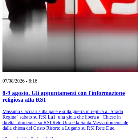
07/08/2026 - 6:16
8-9 agosto. Gli appuntamenti con l'informazione
religiosa alla RSI
Massimo Cacciari sulla pace e sulla guerra in replica a "Strada
Regina" sabato su RSI La1, una gioia che libera a "Chiese in
diretta" domenica su RSI Rete Uno e la Santa Messa domenicale
dalla chiesa del Cristo Risorto a Lugano su RSI Rete Due.