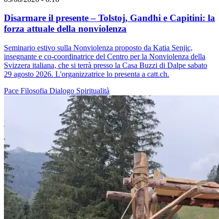
Disarmare il presente – Tolstoj, Gandhi e Capitini: la
forza attuale della nonviolenza
Seminario estivo sulla Nonviolenza proposto da Katia Senjic,
insegnante e co-coordinatrice del Centro per la Nonviolenza della
Svizzera italiana, che si terrà presso la Casa Buzzi di Dalpe sabato
29 agosto 2026. L'organizzatrice lo presenta a catt.ch.
Pace
Filosofia
Dialogo
Spiritualità