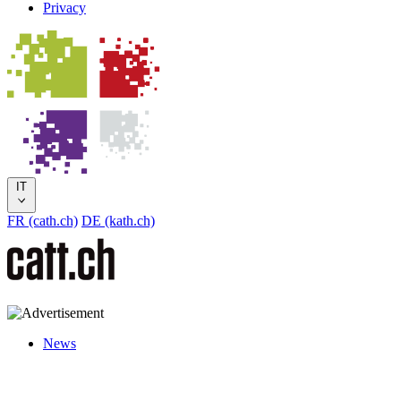
Privacy
IT
FR (cath.ch)
DE (kath.ch)
News