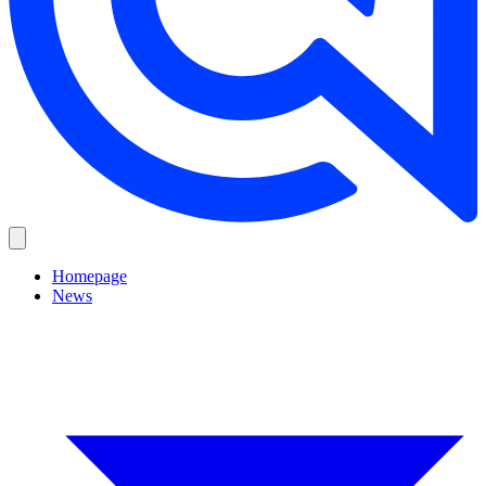
Homepage
News