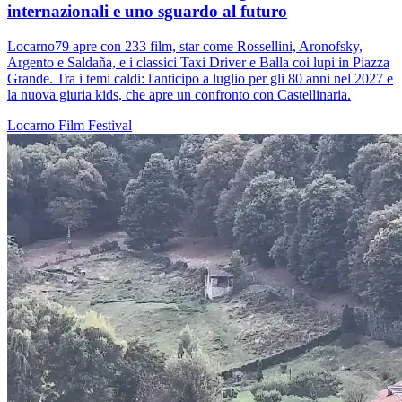
internazionali e uno sguardo al futuro
Locarno79 apre con 233 film, star come Rossellini, Aronofsky,
Argento e Saldaña, e i classici Taxi Driver e Balla coi lupi in Piazza
Grande. Tra i temi caldi: l'anticipo a luglio per gli 80 anni nel 2027 e
la nuova giuria kids, che apre un confronto con Castellinaria.
Locarno
Film
Festival