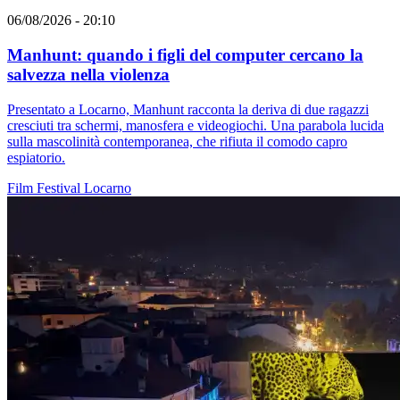
06/08/2026 - 20:10
Manhunt: quando i figli del computer cercano la
salvezza nella violenza
Presentato a Locarno, Manhunt racconta la deriva di due ragazzi
cresciuti tra schermi, manosfera e videogiochi. Una parabola lucida
sulla mascolinità contemporanea, che rifiuta il comodo capro
espiatorio.
Film
Festival
Locarno