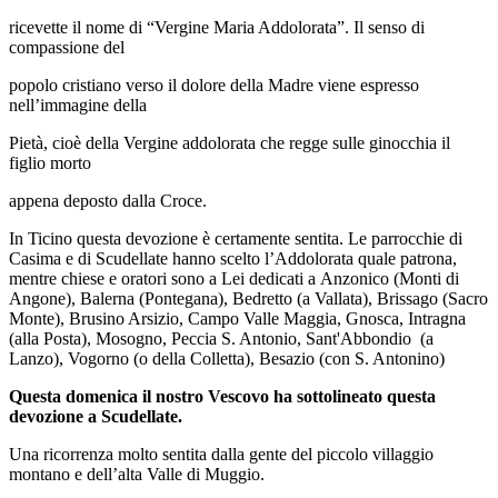
ricevette il nome di “Vergine Maria Addolorata”. Il senso di
compassione del
popolo cristiano verso il dolore della Madre viene espresso
nell’immagine della
Pietà, cioè della Vergine addolorata che regge sulle ginocchia il
figlio morto
appena deposto dalla Croce.
In Ticino questa devozione è certamente sentita. Le parrocchie di
Casima e di Scudellate hanno scelto l’Addolorata quale patrona,
mentre chiese e oratori sono a Lei dedicati a
Anzonico (Monti di
Angone), Balerna (Pontegana), Bedretto (a Vallata), Brissago (Sacro
Monte), Brusino Arsizio, Campo Valle Maggia, Gnosca, Intragna
(alla Posta), Mosogno, Peccia S. Antonio, Sant'Abbondio (a
Lanzo), Vogorno (o della Colletta), Besazio (con S. Antonino)
Questa domenica il nostro Vescovo ha sottolineato questa
devozione a Scudellate.
Una ricorrenza molto sentita dalla gente del piccolo villaggio
montano e dell’alta Valle di Muggio.