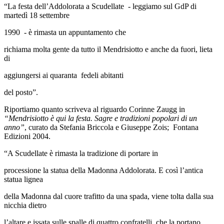
“La festa dell’Addolorata a Scudellate - leggiamo sul GdP di
martedì 18 settembre
1990 - è rimasta un appuntamento che
richiama molta gente da tutto il Mendrisiotto e anche da fuori, lieta
di
aggiungersi ai quaranta fedeli abitanti
del posto”.
Riportiamo quanto scriveva al riguardo Corinne Zaugg in
“Mendrisiotto è qui la festa. Sagre e tradizioni popolari di un
anno”
, curato da Stefania Briccola e Giuseppe Zois; Fontana
Edizioni 2004.
“A Scudellate è rimasta la tradizione di portare in
processione la statua della Madonna Addolorata. E così l’antica
statua lignea
della Madonna dal cuore trafitto da una spada, viene tolta dalla sua
nicchia dietro
l’altare e issata sulle spalle di quattro confratelli, che la portano