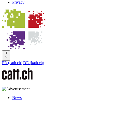
Privacy
IT
FR (cath.ch)
DE (kath.ch)
News