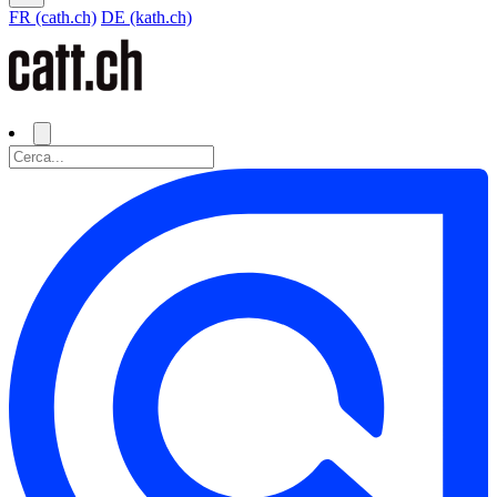
FR (cath.ch)
DE (kath.ch)