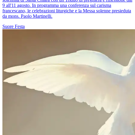
9 all'11 agosto. In programma una conferenza sul carisma
francescano, le celebrazioni liturgiche e la Messa solenne presieduta
da mons. Paolo Martinelli.
Suore
Festa