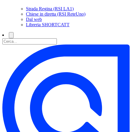
Strada Regina (RSI LA1)
Chiese in diretta (RSI ReteUno)
Dal web
Libreria SHORTCATT