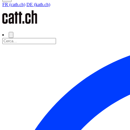
FR (cath.ch)
DE (kath.ch)