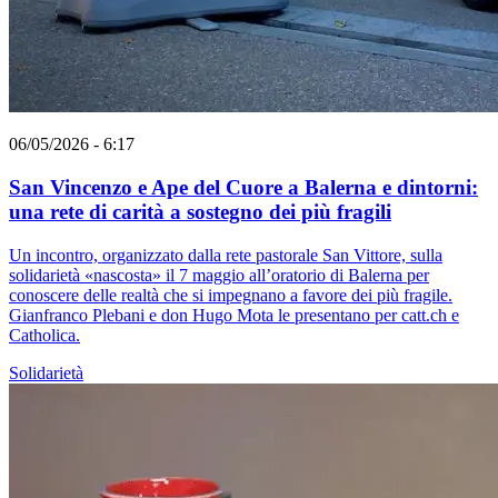
06/05/2026 - 6:17
San Vincenzo e Ape del Cuore a Balerna e dintorni:
una rete di carità a sostegno dei più fragili
Un incontro, organizzato dalla rete pastorale San Vittore, sulla
solidarietà «nascosta» il 7 maggio all’oratorio di Balerna per
conoscere delle realtà che si impegnano a favore dei più fragile.
Gianfranco Plebani e don Hugo Mota le presentano per catt.ch e
Catholica.
Solidarietà