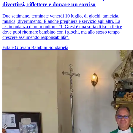
divertirsi, riflettere e donare un sorriso
Due settimane, terminate venerdì 10 luglio, di giochi, amicizia,
musica, divertimento. E anche preghiera e servizio agli altri. La
testimonianza di un monitore: "Il Grest è una sorta di isola felice
dove puoi ritornare bambino con i giochi, ma allo stesso tempo
crescere assumendo responsabilità".
Estate
Giovani
Bambini
Solidarietà