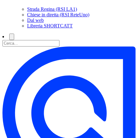
Strada Regina (RSI LA1)
Chiese in diretta (RSI ReteUno)
Dal web
Libreria SHORTCATT