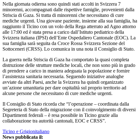
Nella giornata odierna sono quindi stati accolti in Svizzera 7
minorenni, accompagnati dalle rispettive famiglie, provenienti dalla
Striscia di Gaza. Si tratta di minorenni che necessitano di cure
mediche urgenti. Una giovane paziente, insieme alla sua famiglia, ha
raggiunto il Ticino con un volo della Rega atterrato ad Agno attorno
alle 17:00 ed è stata presa a carico dall’Istituto pediatrico della
Svizzera italiana (IPSI) dell’Ente Ospedaliero Cantonale (EOC). La
sua famiglia sarà seguita da Croce Rossa Svizzera Sezione del
Sottoceneri (CRSS). Lo comunica in una nota il Consiglio di Stato.
La guerra nella Striscia di Gaza ha comportato la quasi completa
distruzione delle strutture mediche locali, che non sono più in grado
di prendere a carico in maniera adeguata la popolazione e fornire
l’assistenza sanitaria necessaria. Seguendo iniziative analoghe
avviate da altri Paesi, anche la Svizzera ha quindi organizzato
un’azione umanitaria per dare ospitalità sul proprio territorio ad
alcune persone che necessitano di cure mediche urgenti.
Il Consiglio di Stato ricorda che “l’operazione – coordinata dalla
Segreteria di Stato della migrazione con il coinvolgimento di diversi
Dipartimenti federali – è resa possibile in Ticino grazie alla
collaborazione tra autorità cantonali, EOC e CRSS”.
Ticino e Grigionitaliano
News pubblicata il: