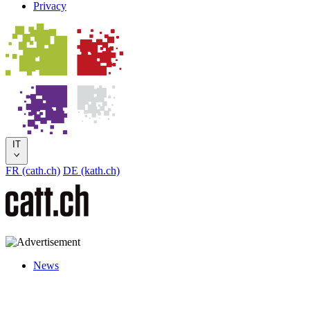
Privacy
IT
FR (cath.ch)
DE (kath.ch)
News