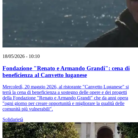
18/05/2026 - 10:10
Fondazione "Renato e Armando Grandi": cena di
beneficienza al Canvetto luganese
Mercoledì, 20 maggio 2026, al ristorante "Canvetto Luganese" si
terrà la cena di beneficienza a sostegno delle opere e dei progetti
della Fondazione "Renato e Armando Grandi" che da anni opera
"ogni giorno per creare opportunità e migliorare la qualità delle
comunità più vulnerabili".
Solidarietà