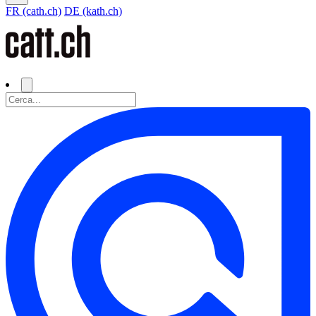
FR (cath.ch)
DE (kath.ch)