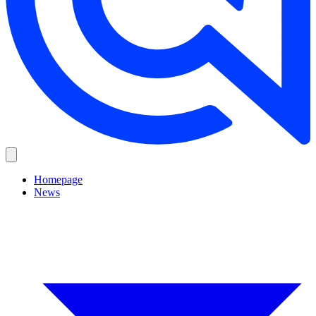
Homepage
News