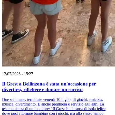
12/07/2026 - 15:27
Il Grest a Bellinzona è stata un'occasione per
divertirsi, riflettere e donare un sorriso
Due settimane, terminate venerdì 10 luglio, di giochi, amicizia,
musica, divertimento. E anche preghiera e servizio agli altri. La
testimonianza di un monitore: "Il Grest è una sorta di isola felice
dove puoi ritornare bambino con i giochi, ma allo stesso tempo