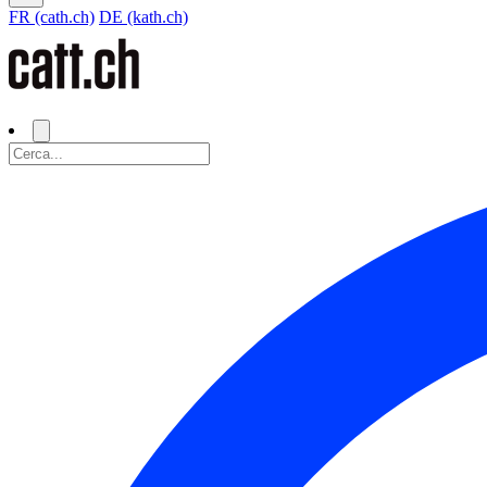
FR (cath.ch)
DE (kath.ch)