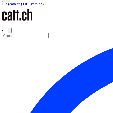
FR (cath.ch)
DE (kath.ch)