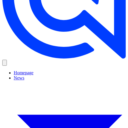
Homepage
News