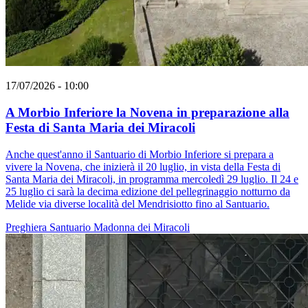
17/07/2026 - 10:00
A Morbio Inferiore la Novena in preparazione alla
Festa di Santa Maria dei Miracoli
Anche quest'anno il Santuario di Morbio Inferiore si prepara a
vivere la Novena, che inizierà il 20 luglio, in vista della Festa di
Santa Maria dei Miracoli, in programma mercoledì 29 luglio. Il 24 e
25 luglio ci sarà la decima edizione del pellegrinaggio notturno da
Melide via diverse località del Mendrisiotto fino al Santuario.
Preghiera
Santuario
Madonna dei Miracoli