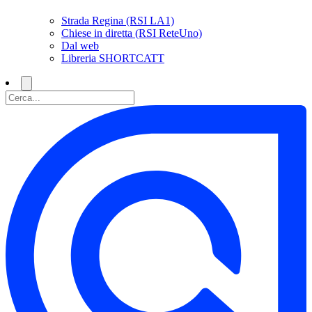
Strada Regina (RSI LA1)
Chiese in diretta (RSI ReteUno)
Dal web
Libreria SHORTCATT