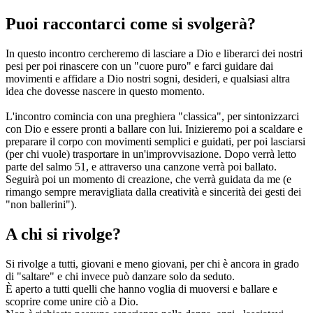
Puoi raccontarci come si svolgerà?
In questo incontro cercheremo di lasciare a Dio e liberarci dei nostri
pesi per poi rinascere con un "cuore puro" e farci guidare dai
movimenti e affidare a Dio nostri sogni, desideri, e qualsiasi altra
idea che dovesse nascere in questo momento.
L'incontro comincia con una preghiera "classica", per sintonizzarci
con Dio e essere pronti a ballare con lui. Inizieremo poi a scaldare e
preparare il corpo con movimenti semplici e guidati, per poi lasciarsi
(per chi vuole) trasportare in un'improvvisazione. Dopo verrà letto
parte del salmo 51, e attraverso una canzone verrà poi ballato.
Seguirà poi un momento di creazione, che verrà guidata da me (e
rimango sempre meravigliata dalla creatività e sincerità dei gesti dei
"non ballerini").
A chi si rivolge?
Si rivolge a tutti, giovani e meno giovani, per chi è ancora in grado
di "saltare" e chi invece può danzare solo da seduto.
È aperto a tutti quelli che hanno voglia di muoversi e ballare e
scoprire come unire ciò a Dio.