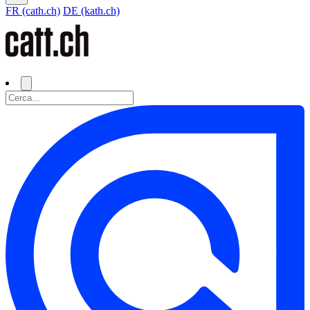
FR (cath.ch)
DE (kath.ch)