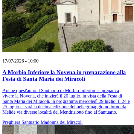
17/07/2026 - 10:00
A Morbio Inferiore la Novena in preparazione alla
Festa di Santa Maria dei Miracoli
Anche quest'anno il Santuario di Morbio Inferiore si prepara a
vivere la Novena, che inizierà il 20 luglio, in vista della Festa di
Santa Maria dei Miracoli, in programma mercoledì 29 luglio. Il 24 e
25 luglio ci sarà la decima edizione del pellegrinaggio notturno da
Melide via diverse località del Mendrisiotto fino al Santuario.
Preghiera
Santuario
Madonna dei Miracoli