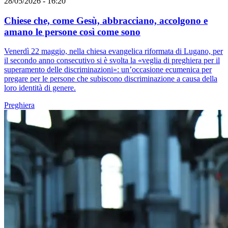
28/05/2026 - 16:20
Chiese che, come Gesù, abbracciano, accolgono e
amano le persone così come sono
Venerdì 22 maggio, nella chiesa evangelica riformata di Lugano, per
il secondo anno consecutivo si è svolta la «veglia di preghiera per il
superamento delle discriminazioni»: un’occasione ecumenica per
pregare per le persone che subiscono discriminazione a causa della
loro identità di genere.
Preghiera