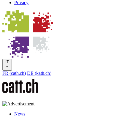
Privacy
IT
FR (cath.ch)
DE (kath.ch)
News