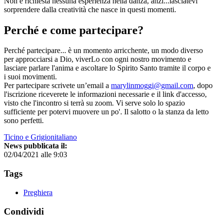
Non è richiesta nessuna esperienza nella danza, anzi...lasciatevi
sorprendere dalla creatività che nasce in questi momenti.
Perché e come partecipare?
Perché partecipare... è un momento arricchente, un modo diverso
per approcciarsi a Dio, viverLo con ogni nostro movimento e
lasciare parlare l'anima e ascoltare lo Spirito Santo tramite il corpo e
i suoi movimenti.
Per partecipare scrivete un’email a
marylinmoggi@gmail.com
, dopo
l'iscrizione riceverete le informazioni necessarie e il link d'accesso,
visto che l'incontro si terrà su zoom. Vi serve solo lo spazio
sufficiente per potervi muovere un po'. Il salotto o la stanza da letto
sono perfetti.
Ticino e Grigionitaliano
News pubblicata il:
02/04/2021 alle 9:03
Tags
Preghiera
Condividi