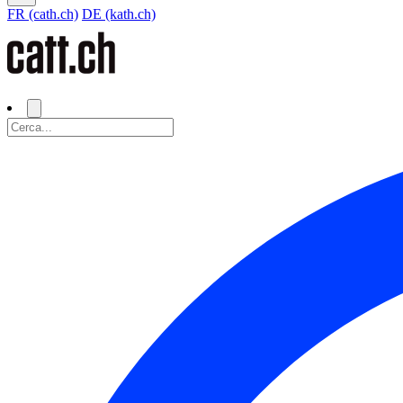
FR (cath.ch)
DE (kath.ch)