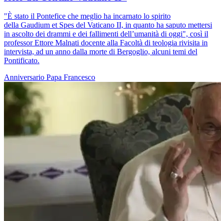
"È stato il Pontefice che meglio ha incarnato lo spirito
della Gaudium et Spes del Vaticano II, in quanto ha saputo mettersi
in ascolto dei drammi e dei fallimenti dell’umanità di oggi", così il
professor Ettore Malnati docente alla Facoltà di teologia rivisita in
intervista, ad un anno dalla morte di Bergoglio, alcuni temi del
Pontificato.
Anniversario
Papa Francesco