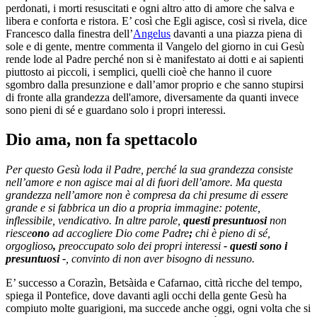
perdonati, i morti resuscitati e ogni altro atto di amore che salva e
libera e conforta e ristora. E’ così che Egli agisce, così si rivela, dice
Francesco dalla finestra dell’
Angelus
davanti a una piazza piena di
sole e di gente, mentre commenta il Vangelo del giorno in cui Gesù
rende lode al Padre perché non si è manifestato ai dotti e ai sapienti
piuttosto ai piccoli, i semplici, quelli cioè che hanno il cuore
sgombro dalla presunzione e dall’amor proprio e che sanno stupirsi
di fronte alla grandezza dell'amore, diversamente da quanti invece
sono pieni di sé e guardano solo i propri interessi.
Dio ama, non fa spettacolo
Per questo Gesù loda il Padre, perché la sua grandezza consiste
nell’amore e non agisce mai al di fuori dell’amore. Ma questa
grandezza nell’amore non è compresa da chi presume di essere
grande e si fabbrica un dio a propria immagine: potente,
inflessibile, vendicativo. In altre parole,
questi presuntuosi
non
riesce
ono
ad accogliere Dio come Padre
;
chi è pieno di sé,
orgoglioso
,
preoccupato solo dei propri interessi
- questi sono i
presuntuosi -
, convinto di non aver bisogno di nessuno.
E’ successo a Corazìn, Betsàida e Cafarnao, città ricche del tempo,
spiega il Pontefice, dove davanti agli occhi della gente Gesù ha
compiuto molte guarigioni, ma succede anche oggi, ogni volta che si