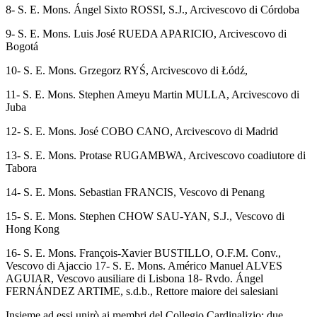
8- S. E. Mons. Ángel Sixto ROSSI, S.J., Arcivescovo di Córdoba
9- S. E. Mons. Luis José RUEDA APARICIO, Arcivescovo di
Bogotá
10- S. E. Mons. Grzegorz RYŚ, Arcivescovo di Łódź,
11- S. E. Mons. Stephen Ameyu Martin MULLA, Arcivescovo di
Juba
12- S. E. Mons. José COBO CANO, Arcivescovo di Madrid
13- S. E. Mons. Protase RUGAMBWA, Arcivescovo coadiutore di
Tabora
14- S. E. Mons. Sebastian FRANCIS, Vescovo di Penang
15- S. E. Mons. Stephen CHOW SAU-YAN, S.J., Vescovo di
Hong Kong
16- S. E. Mons. François-Xavier BUSTILLO, O.F.M. Conv.,
Vescovo di Ajaccio 17- S. E. Mons. Américo Manuel ALVES
AGUIAR, Vescovo ausiliare di Lisbona 18- Rvdo. Ángel
FERNÁNDEZ ARTIME, s.d.b., Rettore maiore dei salesiani
Insieme ad essi unirò ai membri del Collegio Cardinalizio: due