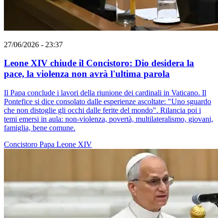
27/06/2026 - 23:37
Leone XIV chiude il Concistoro: Dio desidera la
pace, la violenza non avrà l'ultima parola
Il Papa conclude i lavori della riunione dei cardinali in Vaticano. Il
Pontefice si dice consolato dalle esperienze ascoltate: "Uno sguardo
che non distoglie gli occhi dalle ferite del mondo". Rilancia poi i
temi emersi in aula: non-violenza, povertà, multilateralismo, giovani,
famiglia, bene comune.
Concistoro
Papa Leone XIV