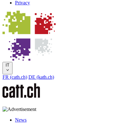
Privacy
IT
FR (cath.ch)
DE (kath.ch)
News