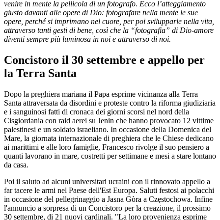
venire in mente la pellicola di un fotografo. Ecco l’atteggiamento
giusto davanti alle opere di Dio: fotografare nella mente le sue
opere, perché si imprimano nel cuore, per poi svilupparle nella vita,
attraverso tanti gesti di bene, così che la “fotografia” di Dio-amore
diventi sempre più luminosa in noi e attraverso di noi.
Concistoro il 30 settembre e appello per
la Terra Santa
Dopo la preghiera mariana il Papa esprime vicinanza alla Terra
Santa attraversata da disordini e proteste contro la riforma giudiziaria
e i sanguinosi fatti di cronaca dei giorni scorsi nel nord della
Cisgiordania con raid aerei su Jenin che hanno provocato 12 vittime
palestinesi e un soldato israeliano. In occasione della Domenica del
Mare, la giornata internazionale di preghiera che le Chiese dedicano
ai marittimi e alle loro famiglie, Francesco rivolge il suo pensiero a
quanti lavorano in mare, costretti per settimane e mesi a stare lontano
da casa.
Poi il saluto ad alcuni universitari ucraini con il rinnovato appello a
far tacere le armi nel Paese dell'Est Europa. Saluti festosi ai polacchi
in occasione del pellegrinaggio a Jasna Gòra a Częstochowa. Infine
l'annuncio a sorpresa di un Concistoro per la creazione, il prossimo
30 settembre, di 21 nuovi cardinali. "La loro provenienza esprime