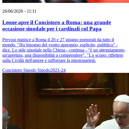
26/06/2026 - 11:11
Leone apre il Concistoro a Roma: una grande
occasione sinodale per i cardinali col Papa
Prevost riunisce a Roma il 26 e 27 giugno porporati da tutto il
mondo. "Ho bisogno del vostro appoggio, esplicito, pubblico" -
dice. Lo stile sinodale nella Chiesa - continua - “è un atteggiamento,
un'apertura, una disponibilità a comprendere". "Lo scopo: riflettere
sulla Civiltà dell'amore e rafforzare la missionarietà.
Concistoro
Sinodo
Sinodo2021-24