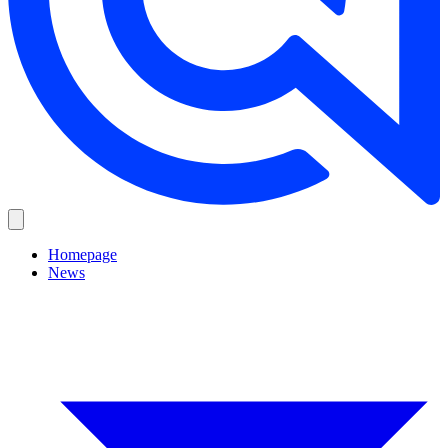
Homepage
News