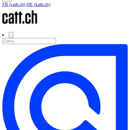
FR (cath.ch)
DE (kath.ch)