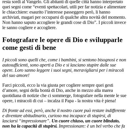
resta sordi al Vangelo. Gli abitanti di quelle città hanno interpretato
quei segni come “eventi spettacolari, utili per far notizia e alimentare
le chiacchiere: esaurito l’interesse passeggero però, li hanno
archiviati, magari per occuparsi di qualche altra novità del momento.
Non hanno saputo accogliere le grandi cose di Dio”. I piccoli invece
le sanno cogliere e accogliere.
Fotografare le opere di Dio e svilupparle
come gesti di bene
I piccoli sono quelli che, come i bambini, si sentono bisognosi e non
autosufficienti, sono aperti a Dio e si lasciano stupire dalle sue
opere. Loro sanno leggere i suoi segni, meravigliarsi per i miracoli
del suo amore!
Farci piccoli, ecco la via giusta per cogliere sempre quei gesti
d’amore, segni della bontà di Dio, anche in mezzo alla marea
quotidiana di notizie che ci sommerge, fotografare nella mente le sue
opere, i miracoli di cui – incalza il Papa - la nostra vita è piena!
Di fronte ad essi, però, anche il nostro cuore può restare indifferente
e diventare abitudinario, curioso ma incapace di stupirsi, di
lasciarsi “impressionare”.
Un cuore chiuso, un cuore blindato,
non ha la capacità di stupirsi.
Impressionare: è un bel verbo che fa