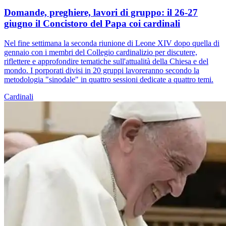
Domande, preghiere, lavori di gruppo: il 26-27
giugno il Concistoro del Papa coi cardinali
Nel fine settimana la seconda riunione di Leone XIV dopo quella di
gennaio con i membri del Collegio cardinalizio per discutere,
riflettere e approfondire tematiche sull'attualità della Chiesa e del
mondo. I porporati divisi in 20 gruppi lavoreranno secondo la
metodologia "sinodale" in quattro sessioni dedicate a quattro temi.
Cardinali