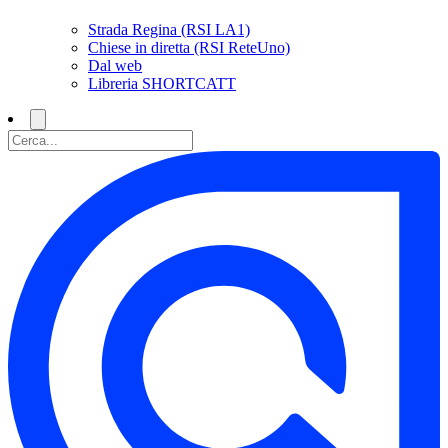
Strada Regina (RSI LA1)
Chiese in diretta (RSI ReteUno)
Dal web
Libreria SHORTCATT