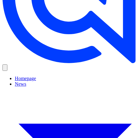
Homepage
News