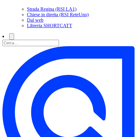
Strada Regina (RSI LA1)
Chiese in diretta (RSI ReteUno)
Dal web
Libreria SHORTCATT