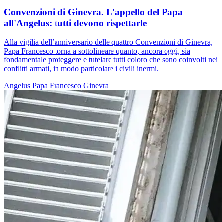
Convenzioni di Ginevra. L'appello del Papa
all'Angelus: tutti devono rispettarle
Alla vigilia dell’anniversario delle quattro Convenzioni di Ginevra,
Papa Francesco torna a sottolineare quanto, ancora oggi, sia
fondamentale proteggere e tutelare tutti coloro che sono coinvolti nei
conflitti armati, in modo particolare i civili inermi.
Angelus
Papa Francesco
Ginevra