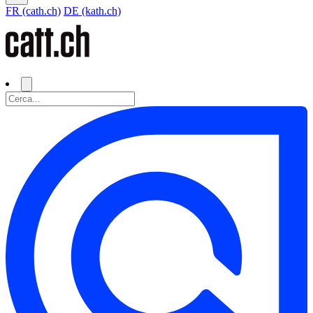
FR (cath.ch)
DE (kath.ch)