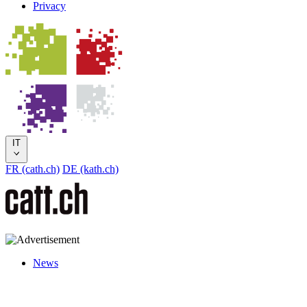
Privacy
IT
FR (cath.ch)
DE (kath.ch)
News