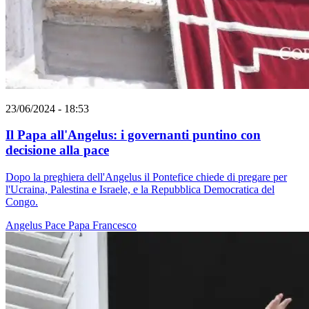
23/06/2024 - 18:53
Il Papa all'Angelus: i governanti puntino con
decisione alla pace
Dopo la preghiera dell'Angelus il Pontefice chiede di pregare per
l'Ucraina, Palestina e Israele, e la Repubblica Democratica del
Congo.
Angelus
Pace
Papa Francesco