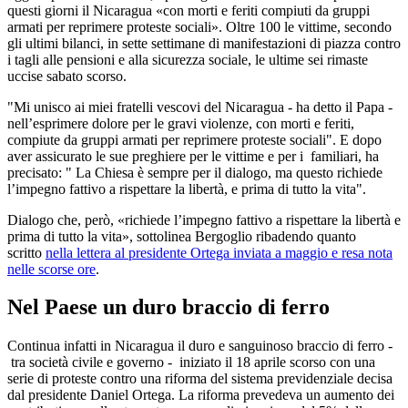
questi giorni il Nicaragua «con morti e feriti compiuti da gruppi
armati per reprimere proteste sociali». Oltre 100 le vittime, secondo
gli ultimi bilanci, in sette settimane di manifestazioni di piazza contro
i tagli alle pensioni e alla sicurezza sociale, le ultime sei rimaste
uccise sabato scorso.
"Mi unisco ai miei fratelli vescovi del Nicaragua - ha detto il Papa -
nell’esprimere dolore per le gravi violenze, con morti e feriti,
compiute da gruppi armati per reprimere proteste sociali". E dopo
aver assicurato le sue preghiere per le vittime e per i familiari, ha
precisato: " La Chiesa è sempre per il dialogo, ma questo richiede
l’impegno fattivo a rispettare la libertà, e prima di tutto la vita".
Dialogo che, però, «richiede l’impegno fattivo a rispettare la libertà e
prima di tutto la vita», sottolinea Bergoglio ribadendo quanto
scritto
nella lettera al presidente Ortega inviata a maggio e resa nota
nelle scorse ore
.
Nel Paese un duro braccio di ferro
Continua infatti in Nicaragua il duro e sanguinoso braccio di ferro -
tra società civile e governo - iniziato il 18 aprile scorso con una
serie di proteste contro una riforma del sistema previdenziale decisa
dal presidente Daniel Ortega. La riforma prevedeva un aumento dei