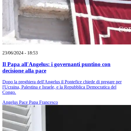
23/06/2024 - 18:53
Il Papa all'Angelus: i governanti puntino con
decisione alla pace
Dopo la preghiera dell'Angelus il Pontefice chiede di pregare per
l'Ucraina, Palestina e Israele, e la Repubblica Democratica del
Congo.
Angelus
Pace
Papa Francesco