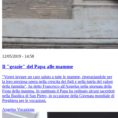
12/05/2019 - 14:58
Il "grazie" del Papa alle mamme
"Vorrei inviare un caro saluto a tutte le mamme, ringraziandole per
la loro preziosa opera nella crescita dei figli e nella tutela del valore
della famiglia", ha detto Francesco all'Angelus nella giornata della
Festa della mamma. In mattinata il Papa ha ordinato alcuni sacerdoti
nella Basilica di San Pietro, in occasione della Giornata mondiale di
Preghiera per le vocazioni.
Angelus
Vocazione