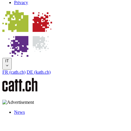
Privacy
IT
FR (cath.ch)
DE (kath.ch)
News