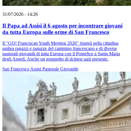
31/07/2026 - 14:26
Il Papa ad Assisi il 6 agosto per incontrare giovani
da tutta Europa sulle orme di San Francesco
Il "GO! Franciscan Youth Meeting 2026" riunirà nella cittadina
umbra ragazzi e ragazze del cammino francescano e di diverse
pastorali giovanili di tutta Europa con il Pontefice a Santa Maria
degli Angeli. Anche un gruppetto di ticinesi sarà presente.
San Francesco
Assisi
Pastorale Giovanile