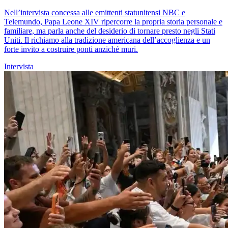
Nell’intervista concessa alle emittenti statunitensi NBC e
Telemundo, Papa Leone XIV ripercorre la propria storia personale e
familiare, ma parla anche del desiderio di tornare presto negli Stati
Uniti. Il richiamo alla tradizione americana dell’accoglienza e un
forte invito a costruire ponti anziché muri.
Intervista