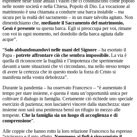
esprimere nelle sfide attuali i valori che ci costituiscono come popolo
nelle nostre società e nella Chiesa, Popolo di Dio. La vocazione al
matrimonio è una chiamata a condurre una barca instabile – ma
sicura per la realtà del sacramento – in un mare talvolta agitato. Non
dimentichiamo che,
mediante il Sacramento del matrimonio,
Gesù è presente
su questa barca. Egli si preoccupa per voi, rimane
con voi in ogni momento, nel dondolio della barca agitata dalle
acque”.
“
Solo abbandonandovi nelle mani del Signore
– ha esortato il
Papa -
potrete affrontare ciò che sembra impossibile.
La via è
quella di riconoscere la fragilità e l’impotenza che sperimentate
davanti a tante situazioni che vi circondano, ma nello stesso tempo
di avere la certezza che in questo modo la forza di Cristo si
manifesta nella vostra debolezza”.
Durante la pandemia – ha osservato Francesco – “è aumentato il
tempo per stare insieme, e questa è stata un’opportunità unica per
coltivare il dialogo in famiglia. Certamente ciò richiede uno speciale
esercizio di pazienza; non lasciatevi vincere dalla stanchezza: stare
insieme non sarà una penitenza bensì un rifugio in mezzo alle
tempeste.
Che la famiglia sia un luogo di accoglienza e di
comprensione
”.
Alle coppie che hanno rotto la loro relazione Francesco ha espresso
“vicinanza e il mio affetto.
Nemmeno ai figli è risparmiato il