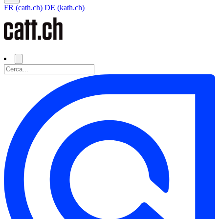
FR (cath.ch)
DE (kath.ch)