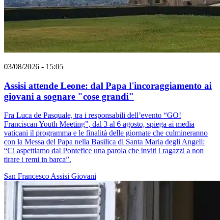
03/08/2026 - 15:05
Assisi attende Leone: dal Papa l'incoraggiamento ai
giovani a sognare "cose grandi"
Fra Luca de Pasquale, tra i responsabili dell’evento “GO!
Franciscan Youth Meeting”, dal 3 al 6 agosto, spiega ai media
vaticani il programma e le finalità delle giornate che culmineranno
con la Messa del Papa nella Basilica di Santa Maria degli Angeli:
“Ci aspettiamo dal Pontefice una parola che inviti i ragazzi a non
tirare i remi in barca”.
San Francesco
Assisi
Giovani