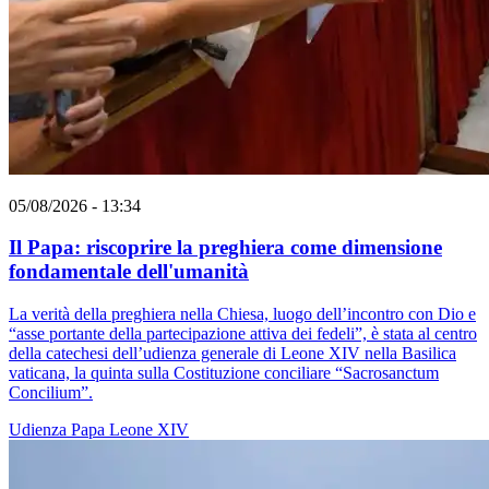
05/08/2026 - 13:34
Il Papa: riscoprire la preghiera come dimensione
fondamentale dell'umanità
La verità della preghiera nella Chiesa, luogo dell’incontro con Dio e
“asse portante della partecipazione attiva dei fedeli”, è stata al centro
della catechesi dell’udienza generale di Leone XIV nella Basilica
vaticana, la quinta sulla Costituzione conciliare “Sacrosanctum
Concilium”.
Udienza
Papa Leone XIV