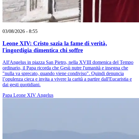
03/08/2026 - 8:55
Leone XIV: Cristo sazia la fame di verità,
l'ingordigia dimentica chi soffre
All'Angelus in piazza San Pietro, nella XVIII domenica del Tempo
ordinario, il Papa ricorda che Gesù nutre l'umanità e insegna che
"nulla va sprecato, quando viene condiviso". Quindi denuncia
l’opulenza cieca e invita a vivere la carità a partire dall'Eucaristia e
dai gesti quotidiani.
Papa Leone XIV
Angelus