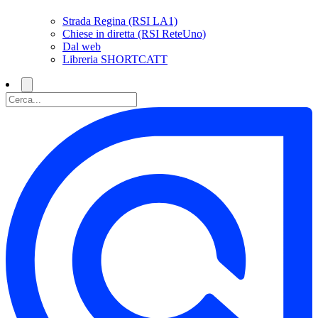
Strada Regina (RSI LA1)
Chiese in diretta (RSI ReteUno)
Dal web
Libreria SHORTCATT