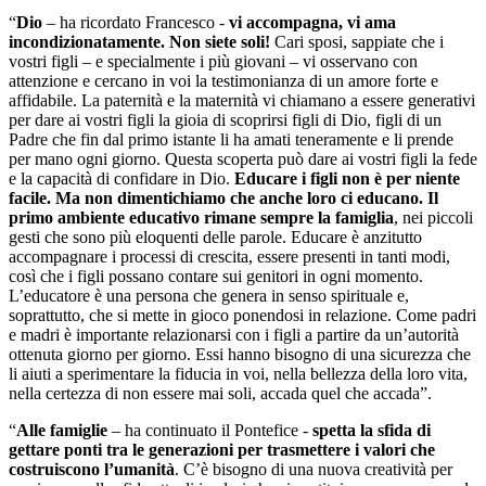
“
Dio
– ha ricordato Francesco -
vi accompagna, vi ama
incondizionatamente.
Non siete soli!
Cari sposi, sappiate che i
vostri figli – e specialmente i più giovani – vi osservano con
attenzione e cercano in voi la testimonianza di un amore forte e
affidabile. La paternità e la maternità vi chiamano a essere generativi
per dare ai vostri figli la gioia di scoprirsi figli di Dio, figli di un
Padre che fin dal primo istante li ha amati teneramente e li prende
per mano ogni giorno. Questa scoperta può dare ai vostri figli la fede
e la capacità di confidare in Dio.
Educare i figli non è per niente
facile. Ma non dimentichiamo che anche loro ci educano. Il
primo ambiente educativo rimane sempre la famiglia
, nei piccoli
gesti che sono più eloquenti delle parole. Educare è anzitutto
accompagnare i processi di crescita, essere presenti in tanti modi,
così che i figli possano contare sui genitori in ogni momento.
L’educatore è una persona che genera in senso spirituale e,
soprattutto, che si mette in gioco ponendosi in relazione. Come padri
e madri è importante relazionarsi con i figli a partire da un’autorità
ottenuta giorno per giorno. Essi hanno bisogno di una sicurezza che
li aiuti a sperimentare la fiducia in voi, nella bellezza della loro vita,
nella certezza di non essere mai soli, accada quel che accada”.
“
Alle famiglie
– ha continuato il Pontefice -
spetta la sfida di
gettare ponti tra le generazioni per trasmettere i valori che
costruiscono l’umanità
. C’è bisogno di una nuova creatività per