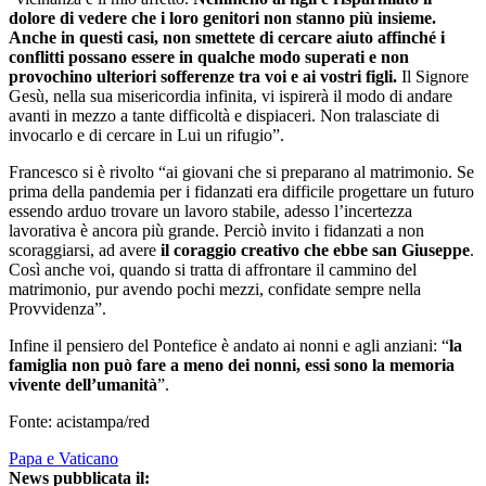
dolore di vedere che i loro genitori non stanno più insieme.
Anche in questi casi, non smettete di cercare aiuto affinché i
conflitti possano essere in qualche modo superati e non
provochino ulteriori sofferenze tra voi e ai vostri figli.
Il Signore
Gesù, nella sua misericordia infinita, vi ispirerà il modo di andare
avanti in mezzo a tante difficoltà e dispiaceri. Non tralasciate di
invocarlo e di cercare in Lui un rifugio”.
Francesco si è rivolto “ai giovani che si preparano al matrimonio. Se
prima della pandemia per i fidanzati era difficile progettare un futuro
essendo arduo trovare un lavoro stabile, adesso l’incertezza
lavorativa è ancora più grande. Perciò invito i fidanzati a non
scoraggiarsi, ad avere
il coraggio creativo che ebbe san Giuseppe
.
Così anche voi, quando si tratta di affrontare il cammino del
matrimonio, pur avendo pochi mezzi, confidate sempre nella
Provvidenza”.
Infine il pensiero del Pontefice è andato ai nonni e agli anziani: “
la
famiglia non può fare a meno dei nonni, essi sono la memoria
vivente dell’umanità
”.
Fonte: acistampa/red
Papa e Vaticano
News pubblicata il: