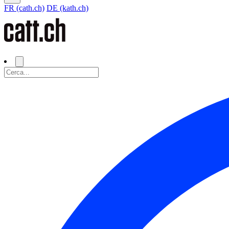
FR (cath.ch)
DE (kath.ch)