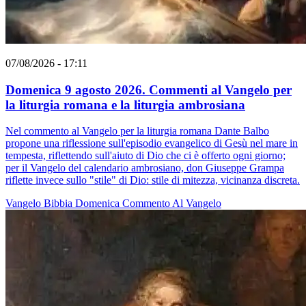
07/08/2026 - 17:11
Domenica 9 agosto 2026. Commenti al Vangelo per
la liturgia romana e la liturgia ambrosiana
Nel commento al Vangelo per la liturgia romana Dante Balbo
propone una riflessione sull'episodio evangelico di Gesù nel mare in
tempesta, riflettendo sull'aiuto di Dio che ci è offerto ogni giorno;
per il Vangelo del calendario ambrosiano, don Giuseppe Grampa
riflette invece sullo "stile" di Dio: stile di mitezza, vicinanza discreta.
Vangelo
Bibbia
Domenica
Commento Al Vangelo