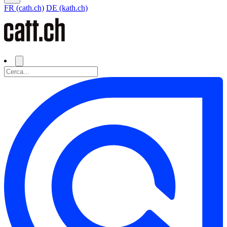
FR (cath.ch)
DE (kath.ch)