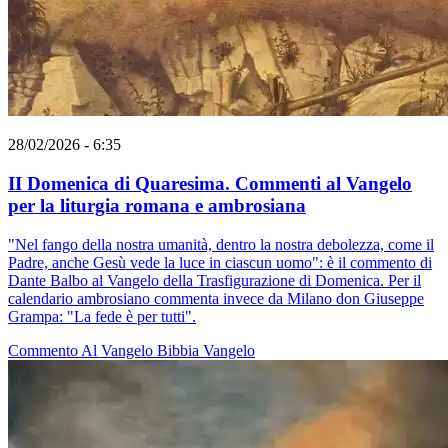
28/02/2026 - 6:35
II Domenica di Quaresima. Commenti al Vangelo
per la liturgia romana e ambrosiana
"Nel fango della nostra umanità, dentro la nostra debolezza, come il
Padre, anche Gesù vede la luce in ciascun uomo": è il commento di
Dante Balbo al Vangelo della Trasfigurazione di Domenica. Per il
calendario ambrosiano commenta invece da Milano don Giuseppe
Grampa: "La fede è per tutti".
Commento Al Vangelo
Bibbia
Vangelo