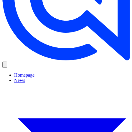
Homepage
News