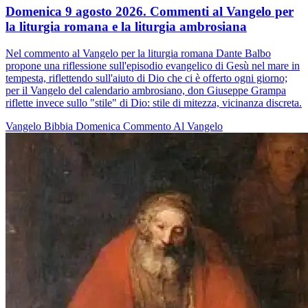
Domenica 9 agosto 2026. Commenti al Vangelo per
la liturgia romana e la liturgia ambrosiana
Nel commento al Vangelo per la liturgia romana Dante Balbo
propone una riflessione sull'episodio evangelico di Gesù nel mare in
tempesta, riflettendo sull'aiuto di Dio che ci è offerto ogni giorno;
per il Vangelo del calendario ambrosiano, don Giuseppe Grampa
riflette invece sullo "stile" di Dio: stile di mitezza, vicinanza discreta.
Vangelo
Bibbia
Domenica
Commento Al Vangelo