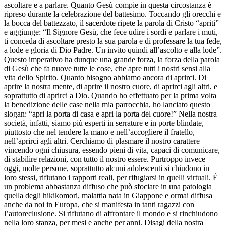
ascoltare e a parlare. Quanto Gesù compie in questa circostanza è
ripreso durante la celebrazione del battesimo. Toccando gli orecchi e
la bocca del battezzato, il sacerdote ripete la parola di Cristo “apriti”
e aggiunge: “Il Signore Gesù, che fece udire i sordi e parlare i muti,
ti conceda di ascoltare presto la sua parola e di professare la tua fede,
a lode e gloria di Dio Padre. Un invito quindi all’ascolto e alla lode”.
Questo imperativo ha dunque una grande forza, la forza della parola
di Gesù che fa nuove tutte le cose, che apre tutti i nostri sensi alla
vita dello Spirito. Quanto bisogno abbiamo ancora di aprirci. Di
aprire la nostra mente, di aprire il nostro cuore, di aprirci agli altri, e
soprattutto di aprirci a Dio. Quando ho effettuato per la prima volta
la benedizione delle case nella mia parrocchia, ho lanciato questo
slogan: “apri la porta di casa e apri la porta del cuore!” Nella nostra
società, infatti, siamo più esperti in serrature e in porte blindate,
piuttosto che nel tendere la mano e nell’accogliere il fratello,
nell’aprirci agli altri. Cerchiamo di plasmare il nostro carattere
vincendo ogni chiusura, essendo pieni di vita, capaci di comunicare,
di stabilire relazioni, con tutto il nostro essere. Purtroppo invece
oggi, molte persone, soprattutto alcuni adolescenti si chiudono in
loro stessi, rifiutano i rapporti reali, per rifugiarsi in quelli virtuali. È
un problema abbastanza diffuso che può sfociare in una patologia
quella degli hikikomori, malattia nata in Giappone e ormai diffusa
anche da noi in Europa, che si manifesta in tanti ragazzi con
l’autoreclusione. Si rifiutano di affrontare il mondo e si rinchiudono
nella loro stanza, per mesi e anche per anni. Disagi della nostra