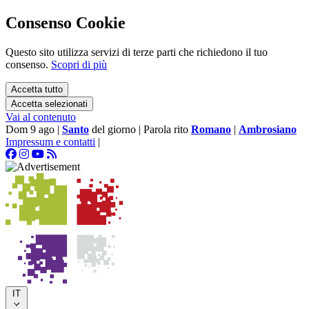
Consenso Cookie
Questo sito utilizza servizi di terze parti che richiedono il tuo
consenso.
Scopri di più
Accetta tutto
Accetta selezionati
Vai al contenuto
Dom 9 ago
|
Santo
del giorno
|
Parola rito
Romano
|
Ambrosiano
Impressum e contatti
|
IT