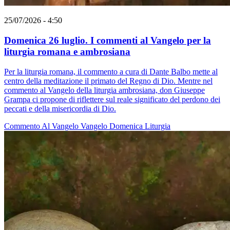
25/07/2026 - 4:50
Domenica 26 luglio. I commenti al Vangelo per la
liturgia romana e ambrosiana
Per la liturgia romana, il commento a cura di Dante Balbo mette al
centro della meditazione il primato del Regno di Dio. Mentre nel
commento al Vangelo della liturgia ambrosiana, don Giuseppe
Grampa ci propone di riflettere sul reale significato del perdono dei
peccati e della misericordia di Dio.
Commento Al Vangelo
Vangelo
Domenica
Liturgia