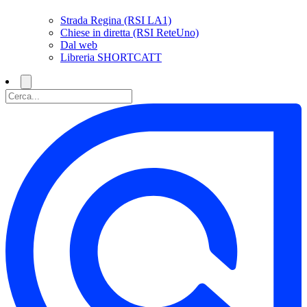
Strada Regina (RSI LA1)
Chiese in diretta (RSI ReteUno)
Dal web
Libreria SHORTCATT