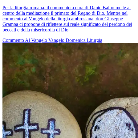
Per la liturgia romana, il commento a cura di Dante Balbo mette al
centro della meditazione il primato del Regno di Dio. Mentre nel
commento al Vangelo della liturgia ambrosiana, don Giuseppe
Grampa ci propone di riflettere sul reale significato del perdono dei
peccati e della misericordia di Dio.
Commento Al Vangelo
Vangelo
Domenica
Liturgia