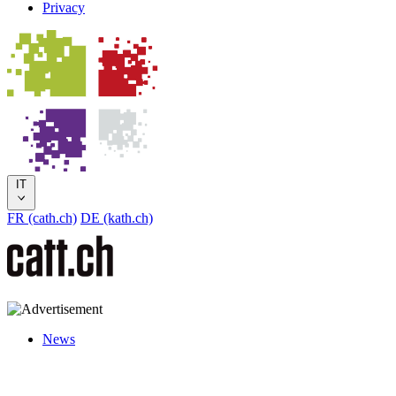
Privacy
IT
FR (cath.ch)
DE (kath.ch)
News