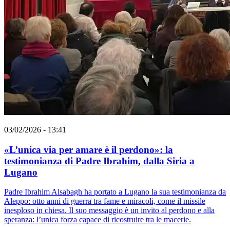
03/02/2026 - 13:41
«L’unica via per amare è il perdono»: la
testimonianza di Padre Ibrahim, dalla Siria a
Lugano
Padre Ibrahim Alsabagh ha portato a Lugano la sua testimonianza da
Aleppo: otto anni di guerra tra fame e miracoli, come il missile
inesploso in chiesa. Il suo messaggio è un invito al perdono e alla
speranza: l’unica forza capace di ricostruire tra le macerie.