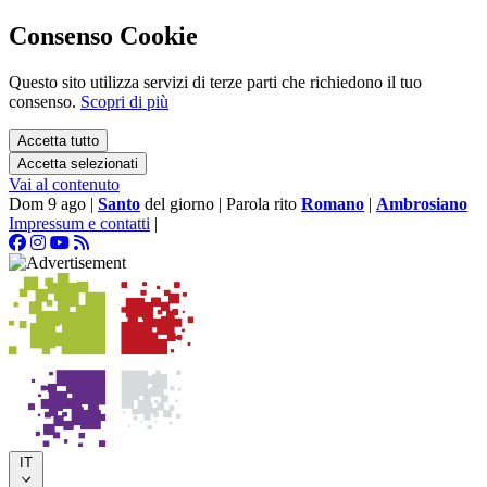
Consenso Cookie
Questo sito utilizza servizi di terze parti che richiedono il tuo
consenso.
Scopri di più
Accetta tutto
Accetta selezionati
Vai al contenuto
Dom 9 ago
|
Santo
del giorno
|
Parola rito
Romano
|
Ambrosiano
Impressum e contatti
|
IT