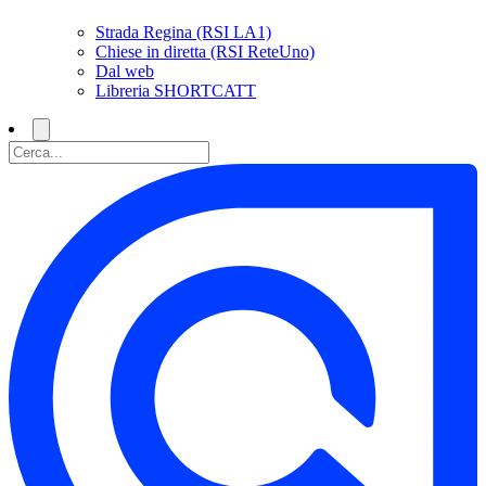
Strada Regina (RSI LA1)
Chiese in diretta (RSI ReteUno)
Dal web
Libreria SHORTCATT