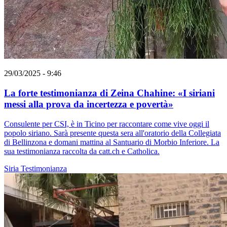
29/03/2025 - 9:46
La forte testimonianza di Zeina Chahine: «I siriani
messi alla prova da incertezza e povertà»
Consulente per CSI, è in Ticino per raccontare come vive oggi il
popolo siriano. Sarà presente questa sera all'oratorio della Collegiata
di Bellinzona e domani mattina al Santuario di Morbio Inferiore. La
sua testimonianza raccolta da catt.ch e Catholica.
Siria
Testimonianza