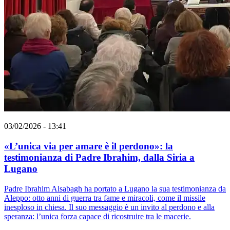
03/02/2026 - 13:41
«L’unica via per amare è il perdono»: la
testimonianza di Padre Ibrahim, dalla Siria a
Lugano
Padre Ibrahim Alsabagh ha portato a Lugano la sua testimonianza da
Aleppo: otto anni di guerra tra fame e miracoli, come il missile
inesploso in chiesa. Il suo messaggio è un invito al perdono e alla
speranza: l’unica forza capace di ricostruire tra le macerie.