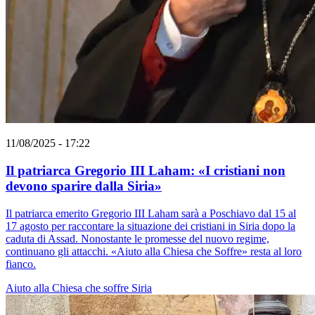
11/08/2025 - 17:22
Il patriarca Gregorio III Laham: «I cristiani non
devono sparire dalla Siria»
Il patriarca emerito Gregorio III Laham sarà a Poschiavo dal 15 al
17 agosto per raccontare la situazione dei cristiani in Siria dopo la
caduta di Assad. Nonostante le promesse del nuovo regime,
continuano gli attacchi. «Aiuto alla Chiesa che Soffre» resta al loro
fianco.
Aiuto alla Chiesa che soffre
Siria