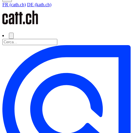
FR (cath.ch)
DE (kath.ch)