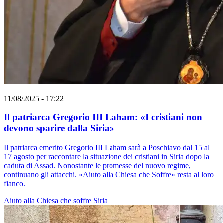
11/08/2025 - 17:22
Il patriarca Gregorio III Laham: «I cristiani non
devono sparire dalla Siria»
Il patriarca emerito Gregorio III Laham sarà a Poschiavo dal 15 al
17 agosto per raccontare la situazione dei cristiani in Siria dopo la
caduta di Assad. Nonostante le promesse del nuovo regime,
continuano gli attacchi. «Aiuto alla Chiesa che Soffre» resta al loro
fianco.
Aiuto alla Chiesa che soffre
Siria