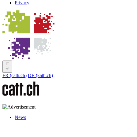
Privacy
IT
FR (cath.ch)
DE (kath.ch)
News