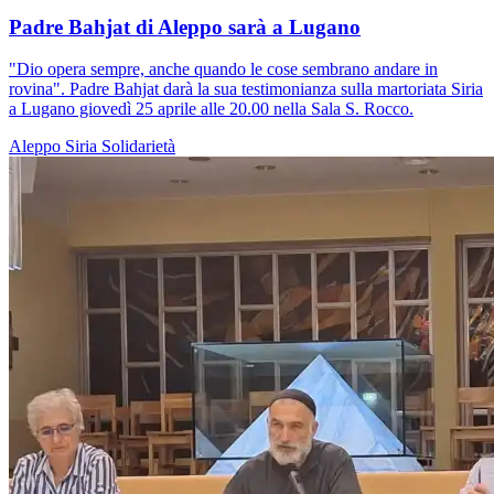
Padre Bahjat di Aleppo sarà a Lugano
"Dio opera sempre, anche quando le cose sembrano andare in
rovina". Padre Bahjat darà la sua testimonianza sulla martoriata Siria
a Lugano giovedì 25 aprile alle 20.00 nella Sala S. Rocco.
Aleppo
Siria
Solidarietà