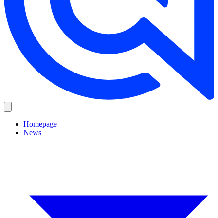
Homepage
News