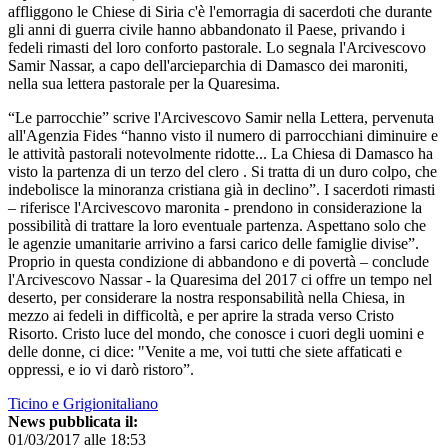
affliggono le Chiese di Siria c'è l'emorragia di sacerdoti che durante
gli anni di guerra civile hanno abbandonato il Paese, privando i
fedeli rimasti del loro conforto pastorale. Lo segnala l'Arcivescovo
Samir Nassar, a capo dell'arcieparchia di Damasco dei maroniti,
nella sua lettera pastorale per la Quaresima.
“Le parrocchie” scrive l'Arcivescovo Samir nella Lettera, pervenuta
all'Agenzia Fides “hanno visto il numero di parrocchiani diminuire e
le attività pastorali notevolmente ridotte... La Chiesa di Damasco ha
visto la partenza di un terzo del clero . Si tratta di un duro colpo, che
indebolisce la minoranza cristiana già in declino”. I sacerdoti rimasti
– riferisce l'Arcivescovo maronita - prendono in considerazione la
possibilità di trattare la loro eventuale partenza. Aspettano solo che
le agenzie umanitarie arrivino a farsi carico delle famiglie divise”.
Proprio in questa condizione di abbandono e di povertà – conclude
l'Arcivescovo Nassar - la Quaresima del 2017 ci offre un tempo nel
deserto, per considerare la nostra responsabilità nella Chiesa, in
mezzo ai fedeli in difficoltà, e per aprire la strada verso Cristo
Risorto. Cristo luce del mondo, che conosce i cuori degli uomini e
delle donne, ci dice: "Venite a me, voi tutti che siete affaticati e
oppressi, e io vi darò ristoro”.
Ticino e Grigionitaliano
News pubblicata il:
01/03/2017 alle 18:53