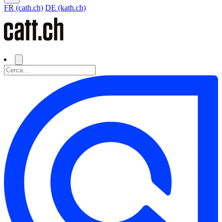
FR (cath.ch)
DE (kath.ch)