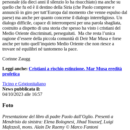
personale (da dieci anni il silenzio lo ha risucchiato) ma anche su
quello che fu ed è il destino della Siria (che Paolo comprese e
annunciò in giro per tutt’Europa dal momento che venne espulso dal
paese) ma anche per quanto concerne il dialogo interreligioso. Un
dialogo difficile, capace di interrompersi per una parola sbagliata,
costruito a dispetto di una storia che spesso ha visto i cristiani del
Medio Oriente discriminati, perseguitati. Ma che resta l’unica
ragione d’essere della piccola comunità di Deir Mar Musa e forse
anche per tutto quell’inquieto Medio Oriente che non riesce a
trovare né equilibri né tantomeno la pace.
Corinne Zaugg
Leggi anche:
Cristiani a rischio estinzione. Mar Musa eredità
profetica
Ticino e Grigionitaliano
News pubblicata il:
04/10/2023 alle 16:57
Foto
Presentazione del libro di padre Paolo dall’Oglio. Presenti a
Mendrisio da sinistra: Elena Bolognesi, Jihad Youssef, Luigi
Mafezzoli, mons. Alain De Raemy © Marco Fantoni