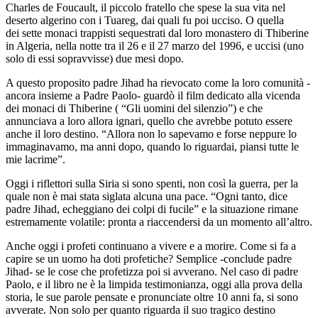
Charles de Foucault, il piccolo fratello che spese la sua vita nel
deserto algerino con i Tuareg, dai quali fu poi ucciso. O quella
dei sette monaci trappisti sequestrati dal loro monastero di Thiberine
in Algeria, nella notte tra il 26 e il 27 marzo del 1996, e uccisi (uno
solo di essi sopravvisse) due mesi dopo.
A questo proposito padre Jihad ha rievocato come la loro comunità -
ancora insieme a Padre Paolo- guardò il film dedicato alla vicenda
dei monaci di Thiberine ( “Gli uomini del silenzio”) e che
annunciava a loro allora ignari, quello che avrebbe potuto essere
anche il loro destino. “Allora non lo sapevamo e forse neppure lo
immaginavamo, ma anni dopo, quando lo riguardai, piansi tutte le
mie lacrime”.
Oggi i riflettori sulla Siria si sono spenti, non così la guerra, per la
quale non è mai stata siglata alcuna una pace. “Ogni tanto, dice
padre Jihad, echeggiano dei colpi di fucile” e la situazione rimane
estremamente volatile: pronta a riaccendersi da un momento all’altro.
Anche oggi i profeti continuano a vivere e a morire. Come si fa a
capire se un uomo ha doti profetiche? Semplice -conclude padre
Jihad- se le cose che profetizza poi si avverano. Nel caso di padre
Paolo, e il libro ne è la limpida testimonianza, oggi alla prova della
storia, le sue parole pensate e pronunciate oltre 10 anni fa, si sono
avverate. Non solo per quanto riguarda il suo tragico destino