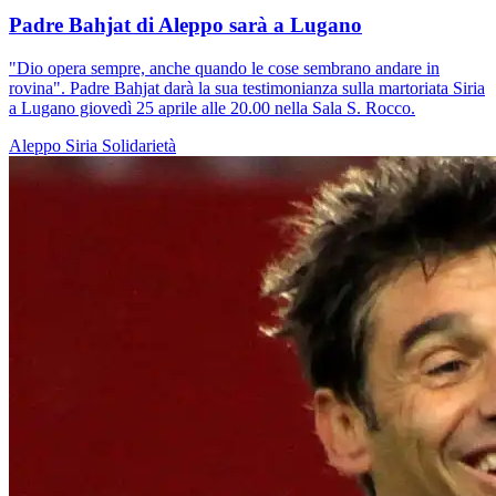
Padre Bahjat di Aleppo sarà a Lugano
"Dio opera sempre, anche quando le cose sembrano andare in
rovina". Padre Bahjat darà la sua testimonianza sulla martoriata Siria
a Lugano giovedì 25 aprile alle 20.00 nella Sala S. Rocco.
Aleppo
Siria
Solidarietà