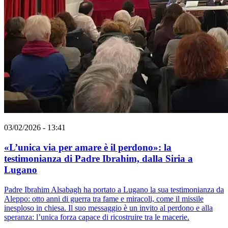
03/02/2026 - 13:41
«L’unica via per amare è il perdono»: la
testimonianza di Padre Ibrahim, dalla Siria a
Lugano
Padre Ibrahim Alsabagh ha portato a Lugano la sua testimonianza da
Aleppo: otto anni di guerra tra fame e miracoli, come il missile
inesploso in chiesa. Il suo messaggio è un invito al perdono e alla
speranza: l’unica forza capace di ricostruire tra le macerie.