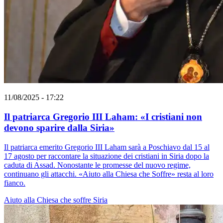
11/08/2025 - 17:22
Il patriarca Gregorio III Laham: «I cristiani non
devono sparire dalla Siria»
Il patriarca emerito Gregorio III Laham sarà a Poschiavo dal 15 al
17 agosto per raccontare la situazione dei cristiani in Siria dopo la
caduta di Assad. Nonostante le promesse del nuovo regime,
continuano gli attacchi. «Aiuto alla Chiesa che Soffre» resta al loro
fianco.
Aiuto alla Chiesa che soffre
Siria