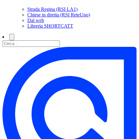
Strada Regina (RSI LA1)
Chiese in diretta (RSI ReteUno)
Dal web
Libreria SHORTCATT