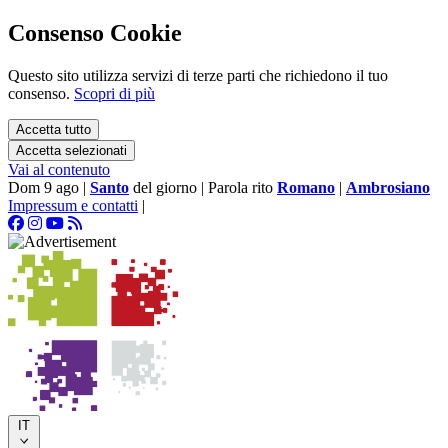
Consenso Cookie
Questo sito utilizza servizi di terze parti che richiedono il tuo
consenso.
Scopri di più
Accetta tutto
Accetta selezionati
Vai al contenuto
Dom 9 ago
|
Santo
del giorno
|
Parola rito
Romano
|
Ambrosiano
Impressum e contatti
|
IT