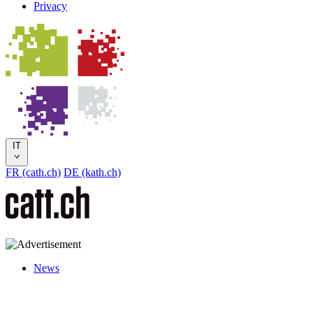
Privacy
IT
FR (cath.ch)
DE (kath.ch)
News