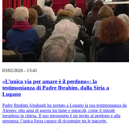
03/02/2026 - 13:41
«L’unica via per amare è il perdono»: la
testimonianza di Padre Ibrahim, dalla Siria a
Lugano
Padre Ibrahim Alsabagh ha portato a Lugano la sua testimonianza da
Aleppo: otto anni di guerra tra fame e miracoli, come il missile
inesploso in chiesa. Il suo messaggio è un invito al perdono e alla
speranza: l’unica forza capace di ricostruire tra le macerie.