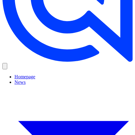
Homepage
News