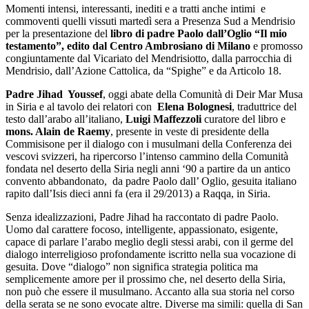
Momenti intensi, interessanti, inediti e a tratti anche intimi e
commoventi quelli vissuti martedì sera a Presenza Sud a Mendrisio
per la presentazione del
libro di padre Paolo dall’Oglio “Il mio
testamento”, edito dal Centro Ambrosiano di Milano
e promosso
congiuntamente dal Vicariato del Mendrisiotto, dalla parrocchia di
Mendrisio, dall’Azione Cattolica, da “Spighe” e da Articolo 18.
Padre Jihad Youssef
, oggi abate della Comunità di Deir Mar Musa
in Siria e al tavolo dei relatori con
Elena Bolognesi
, traduttrice del
testo dall’arabo all’italiano,
Luigi Maffezzoli
curatore del libro e
mons. Alain de Raemy
, presente in veste di presidente della
Commisisone per il dialogo con i musulmani della Conferenza dei
vescovi svizzeri, ha ripercorso l’intenso cammino della Comunità
fondata nel deserto della Siria negli anni ‘90 a partire da un antico
convento abbandonato, da padre Paolo dall’ Oglio, gesuita italiano
rapito dall’Isis dieci anni fa (era il 29/2013) a Raqqa, in Siria.
Senza idealizzazioni, Padre Jihad ha raccontato di padre Paolo.
Uomo dal carattere focoso, intelligente, appassionato, esigente,
capace di parlare l’arabo meglio degli stessi arabi, con il germe del
dialogo interreligioso profondamente iscritto nella sua vocazione di
gesuita. Dove “dialogo” non significa strategia politica ma
semplicemente amore per il prossimo che, nel deserto della Siria,
non può che essere il musulmano. Accanto alla sua storia nel corso
della serata se ne sono evocate altre. Diverse ma simili: quella di San