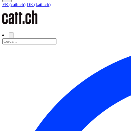
FR (cath.ch)
DE (kath.ch)