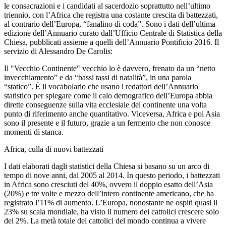
le consacrazioni e i candidati al sacerdozio soprattutto nell’ultimo
triennio, con l’Africa che registra una costante crescita di battezzati,
al contrario dell’Europa, “fanalino di coda”. Sono i dati dell’ultima
edizione dell’Annuario curato dall’Ufficio Centrale di Statistica della
Chiesa, pubblicati assieme a quelli dell’Annuario Pontificio 2016. Il
servizio di Alessandro De Carolis:
Il "Vecchio Continente" vecchio lo è davvero, frenato da un “netto
invecchiamento” e da “bassi tassi di natalità”, in una parola
“statico”. È il vocabolario che usano i redattori dell’Annuario
statistico per spiegare come il calo demografico dell’Europa abbia
dirette conseguenze sulla vita ecclesiale del continente una volta
punto di riferimento anche quantitativo. Viceversa, Africa e poi Asia
sono il presente e il futuro, grazie a un fermento che non conosce
momenti di stanca.
Africa, culla di nuovi battezzati
I dati elaborati dagli statistici della Chiesa si basano su un arco di
tempo di nove anni, dal 2005 al 2014. In questo periodo, i battezzati
in Africa sono cresciuti del 40%, ovvero il doppio esatto dell’Asia
(20%) e tre volte e mezzo dell’intero continente americano, che ha
registrato l’11% di aumento. L’Europa, nonostante ne ospiti quasi il
23% su scala mondiale, ha visto il numero dei cattolici crescere solo
del 2%. La metà totale dei cattolici del mondo continua a vivere