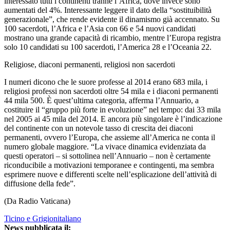
interessato tutti i continenti tranne l’Africa, dove invece sono
aumentati del 4%. Interessante leggere il dato della “sostituibilità
generazionale”, che rende evidente il dinamismo già accennato. Su
100 sacerdoti, l’Africa e l’Asia con 66 e 54 nuovi candidati
mostrano una grande capacità di ricambio, mentre l’Europa registra
solo 10 candidati su 100 sacerdoti, l’America 28 e l’Oceania 22.
Religiose, diaconi permanenti, religiosi non sacerdoti
I numeri dicono che le suore professe al 2014 erano 683 mila, i
religiosi professi non sacerdoti oltre 54 mila e i diaconi permanenti
44 mila 500. È quest’ultima categoria, afferma l’Annuario, a
costituire il “gruppo più forte in evoluzione” nel tempo: dai 33 mila
nel 2005 ai 45 mila del 2014. E ancora più singolare è l’indicazione
del continente con un notevole tasso di crescita dei diaconi
permanenti, ovvero l’Europa, che assieme all’America ne conta il
numero globale maggiore. “La vivace dinamica evidenziata da
questi operatori – si sottolinea nell’Annuario – non è certamente
riconducibile a motivazioni temporanee e contingenti, ma sembra
esprimere nuove e differenti scelte nell’esplicazione dell’attività di
diffusione della fede”.
(Da Radio Vaticana)
Ticino e Grigionitaliano
News pubblicata il: