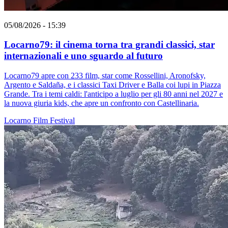
05/08/2026 - 15:39
Locarno79: il cinema torna tra grandi classici, star
internazionali e uno sguardo al futuro
Locarno79 apre con 233 film, star come Rossellini, Aronofsky,
Argento e Saldaña, e i classici Taxi Driver e Balla coi lupi in Piazza
Grande. Tra i temi caldi: l'anticipo a luglio per gli 80 anni nel 2027 e
la nuova giuria kids, che apre un confronto con Castellinaria.
Locarno
Film
Festival