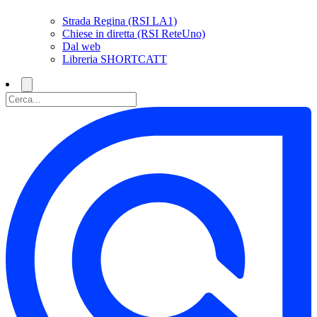
Strada Regina (RSI LA1)
Chiese in diretta (RSI ReteUno)
Dal web
Libreria SHORTCATT