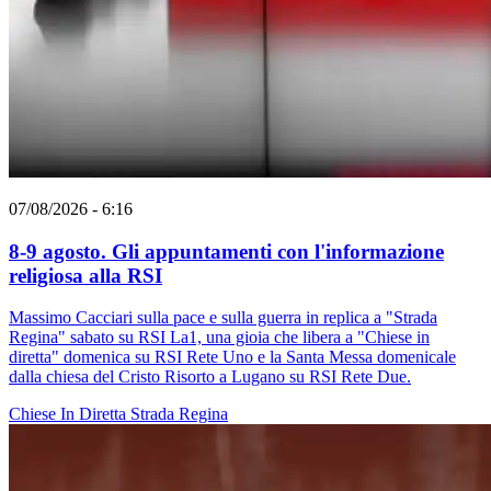
07/08/2026 - 6:16
8-9 agosto. Gli appuntamenti con l'informazione
religiosa alla RSI
Massimo Cacciari sulla pace e sulla guerra in replica a "Strada
Regina" sabato su RSI La1, una gioia che libera a "Chiese in
diretta" domenica su RSI Rete Uno e la Santa Messa domenicale
dalla chiesa del Cristo Risorto a Lugano su RSI Rete Due.
Chiese In Diretta
Strada Regina