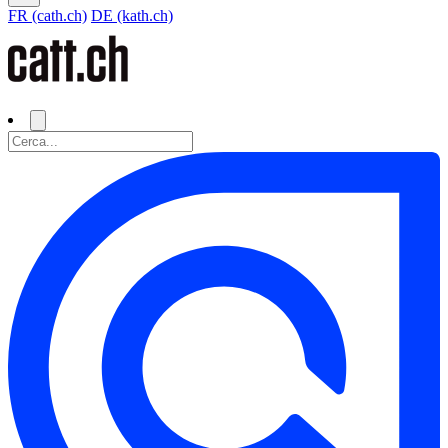
FR (cath.ch)
DE (kath.ch)