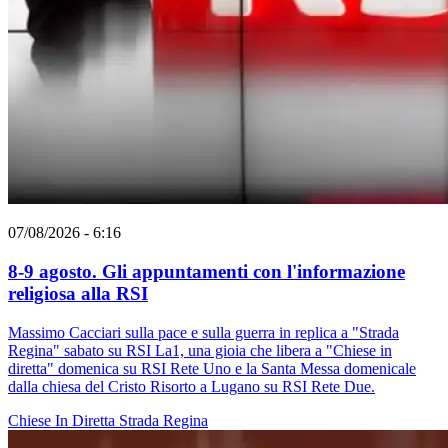
07/08/2026 - 6:16
8-9 agosto. Gli appuntamenti con l'informazione
religiosa alla RSI
Massimo Cacciari sulla pace e sulla guerra in replica a "Strada
Regina" sabato su RSI La1, una gioia che libera a "Chiese in
diretta" domenica su RSI Rete Uno e la Santa Messa domenicale
dalla chiesa del Cristo Risorto a Lugano su RSI Rete Due.
Chiese In Diretta
Strada Regina