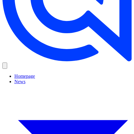
Homepage
News