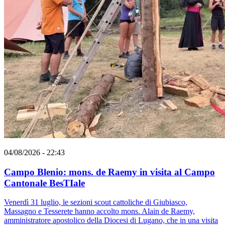
04/08/2026 - 22:43
Campo Blenio: mons. de Raemy in visita al Campo
Cantonale BesTIale
Venerdì 31 luglio, le sezioni scout cattoliche di Giubiasco,
Massagno e Tesserete hanno accolto mons. Alain de Raemy,
amministratore apostolico della Diocesi di Lugano, che in una visita