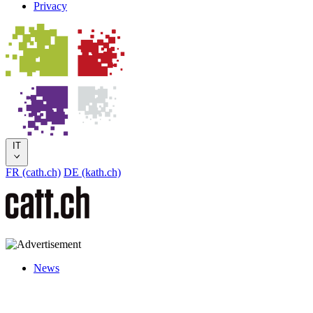
Privacy
IT
FR (cath.ch)
DE (kath.ch)
News