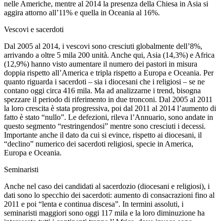
nelle Americhe, mentre al 2014 la presenza della Chiesa in Asia si
aggira attorno all’11% e quella in Oceania al 16%.
Vescovi e sacerdoti
Dal 2005 al 2014, i vescovi sono cresciuti globalmente dell’8%,
arrivando a oltre 5 mila 200 unità. Anche qui, Asia (14,3%) e Africa
(12,9%) hanno visto aumentare il numero dei pastori in misura
doppia rispetto all’America e tripla rispetto a Europa e Oceania. Per
quanto riguarda i sacerdoti – sia i diocesani che i religiosi – se ne
contano oggi circa 416 mila. Ma ad analizzarne i trend, bisogna
spezzare il periodo di riferimento in due tronconi. Dal 2005 al 2011
la loro crescita è stata progressiva, poi dal 2011 al 2014 l’aumento di
fatto è stato “nullo”. Le defezioni, rileva l’Annuario, sono andate in
questo segmento “restringendosi” mentre sono cresciuti i decessi.
Importante anche il dato da cui si evince, rispetto ai diocesani, il
“declino” numerico dei sacerdoti religiosi, specie in America,
Europa e Oceania.
Seminaristi
Anche nel caso dei candidati al sacerdozio (diocesani e religiosi), i
dati sono lo specchio dei sacerdoti: aumento di consacrazioni fino al
2011 e poi “lenta e continua discesa”. In termini assoluti, i
seminaristi maggiori sono oggi 117 mila e la loro diminuzione ha