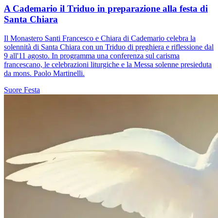
A Cademario il Triduo in preparazione alla festa di
Santa Chiara
Il Monastero Santi Francesco e Chiara di Cademario celebra la
solennità di Santa Chiara con un Triduo di preghiera e riflessione dal
9 all'11 agosto. In programma una conferenza sul carisma
francescano, le celebrazioni liturgiche e la Messa solenne presieduta
da mons. Paolo Martinelli.
Suore
Festa