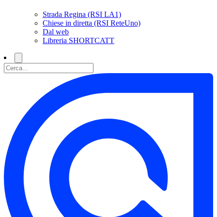
Strada Regina (RSI LA1)
Chiese in diretta (RSI ReteUno)
Dal web
Libreria SHORTCATT