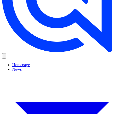
Homepage
News