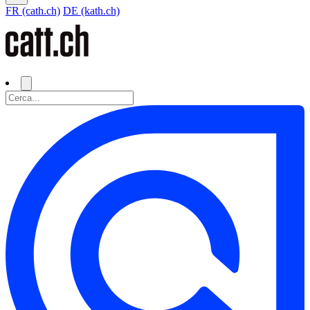
FR (cath.ch)
DE (kath.ch)