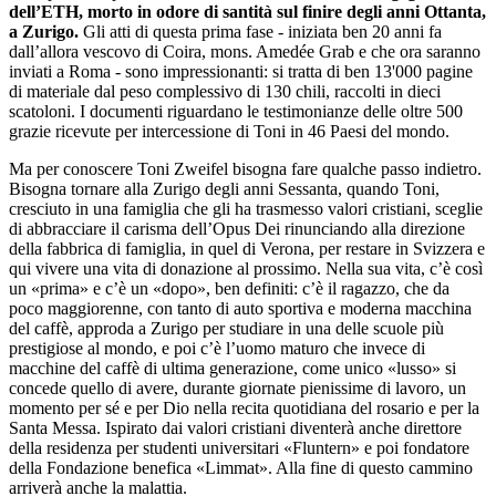
dell’ETH, morto in odore di santità sul finire degli anni Ottanta,
a Zurigo.
Gli atti di questa prima fase - iniziata ben 20 anni fa
dall’allora vescovo di Coira, mons. Amedée Grab e che ora saranno
inviati a Roma - sono impressionanti: si tratta di ben 13'000 pagine
di materiale dal peso complessivo di 130 chili, raccolti in dieci
scatoloni. I documenti riguardano le testimonianze delle oltre 500
grazie ricevute per intercessione di Toni in 46 Paesi del mondo.
Ma per conoscere Toni Zweifel bisogna fare qualche passo indietro.
Bisogna tornare alla Zurigo degli anni Sessanta, quando Toni,
cresciuto in una famiglia che gli ha trasmesso valori cristiani, sceglie
di abbracciare il carisma dell’Opus Dei rinunciando alla direzione
della fabbrica di famiglia, in quel di Verona, per restare in Svizzera e
qui vivere una vita di donazione al prossimo. Nella sua vita, c’è così
un «prima» e c’è un «dopo», ben definiti: c’è il ragazzo, che da
poco maggiorenne, con tanto di auto sportiva e moderna macchina
del caffè, approda a Zurigo per studiare in una delle scuole più
prestigiose al mondo, e poi c’è l’uomo maturo che invece di
macchine del caffè di ultima generazione, come unico «lusso» si
concede quello di avere, durante giornate pienissime di lavoro, un
momento per sé e per Dio nella recita quotidiana del rosario e per la
Santa Messa. Ispirato dai valori cristiani diventerà anche direttore
della residenza per studenti universitari «Fluntern» e poi fondatore
della Fondazione benefica «Limmat». Alla fine di questo cammino
arriverà anche la malattia.