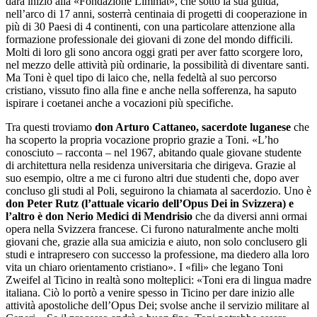
darà inizio alla «Fondazione Limmat», che sotto la sua guida,
nell’arco di 17 anni, sosterrà centinaia di progetti di cooperazione in
più di 30 Paesi di 4 continenti, con una particolare attenzione alla
formazione professionale dei giovani di zone del mondo difficili.
Molti di loro gli sono ancora oggi grati per aver fatto scorgere loro,
nel mezzo delle attività più ordinarie, la possibilità di diventare santi.
Ma Toni è quel tipo di laico che, nella fedeltà al suo percorso
cristiano, vissuto fino alla fine e anche nella sofferenza, ha saputo
ispirare i coetanei anche a vocazioni più specifiche.
Tra questi troviamo
don Arturo Cattaneo, sacerdote luganese
che
ha scoperto la propria vocazione proprio grazie a Toni. «L’ho
conosciuto – racconta – nel 1967, abitando quale giovane studente
di architettura nella residenza universitaria che dirigeva. Grazie al
suo esempio, oltre a me ci furono altri due studenti che, dopo aver
concluso gli studi al Poli, seguirono la chiamata al sacerdozio. Uno è
don Peter Rutz (l’attuale vicario dell’Opus Dei in Svizzera) e
l’altro è don Nerio Medici di Mendrisio
che da diversi anni ormai
opera nella Svizzera francese. Ci furono naturalmente anche molti
giovani che, grazie alla sua amicizia e aiuto, non solo conclusero gli
studi e intrapresero con successo la professione, ma diedero alla loro
vita un chiaro orientamento cristiano». I «fili» che legano Toni
Zweifel al Ticino in realtà sono molteplici: «Toni era di lingua madre
italiana. Ciò lo portò a venire spesso in Ticino per dare inizio alle
attività apostoliche dell’Opus Dei; svolse anche il servizio militare al