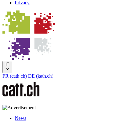
Privacy
IT
FR (cath.ch)
DE (kath.ch)
News