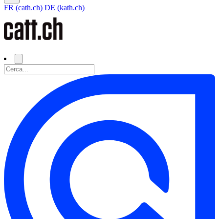
FR (cath.ch)
DE (kath.ch)