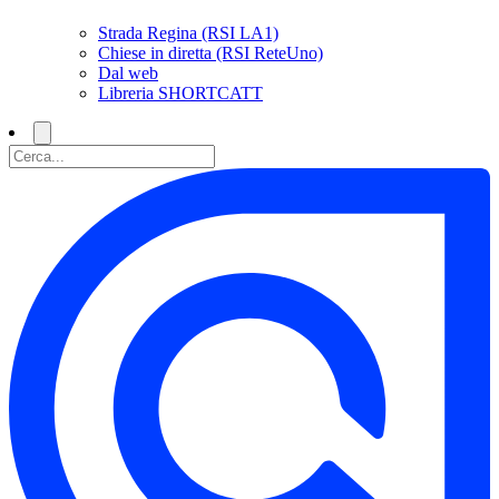
Strada Regina (RSI LA1)
Chiese in diretta (RSI ReteUno)
Dal web
Libreria SHORTCATT