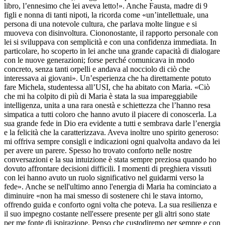
libro, l’ennesimo che lei aveva letto!». Anche Fausta, madre di 9
figli e nonna di tanti nipoti, la ricorda come «un’intellettuale, una
persona di una notevole cultura, che parlava molte lingue e si
muoveva con disinvoltura. Ciononostante, il rapporto personale con
lei si sviluppava con semplicità e con una confidenza immediata. In
particolare, ho scoperto in lei anche una grande capacità di dialogare
con le nuove generazioni; forse perché comunicava in modo
concreto, senza tanti orpelli e andava al nocciolo di ciò che
interessava ai giovani». Un’esperienza che ha direttamente potuto
fare Michela, studentessa all’USI, che ha abitato con Maria. «Ciò
che mi ha colpito di più di Maria è stata la sua impareggiabile
intelligenza, unita a una rara onestà e schiettezza che l’hanno resa
simpatica a tutti coloro che hanno avuto il piacere di conoscerla. La
sua grande fede in Dio era evidente a tutti e sembrava darle l’energia
e la felicità che la caratterizzava. Aveva inoltre uno spirito generoso:
mi offriva sempre consigli e indicazioni ogni qualvolta andavo da lei
per avere un parere. Spesso ho trovato conforto nelle nostre
conversazioni e la sua intuizione è stata sempre preziosa quando ho
dovuto affrontare decisioni difficili. I momenti di preghiera vissuti
con lei hanno avuto un ruolo significativo nel guidarmi verso la
fede». Anche se nell'ultimo anno l'energia di Maria ha cominciato a
diminuire «non ha mai smesso di sostenere chi le stava intorno,
offrendo guida e conforto ogni volta che poteva. La sua resilienza e
il suo impegno costante nell'essere presente per gli altri sono state
per me fonte di ispirazione. Penso che custodiremo per sempre e con