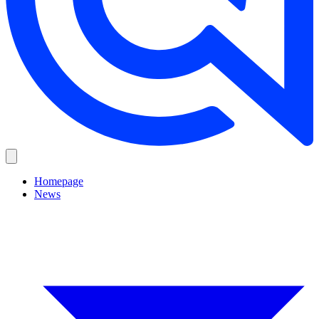
Homepage
News