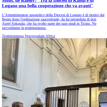
Mons. de Raemy: "Tra la Diocesi di Kandi e di
Lugano una bella cooperazione che va avanti"
L'Amministratore apostolico della Diocesi di Lugano è di rientro dal
Benin dopo l'ordinazione saacerdotale, da lui presieduta di don
Aurel Sokouda, che ha svolto parte dei suoi studi in Ticino. Ne
raccogliamo la testimonianza.
Testimonianza
Vescovoalain
Africa