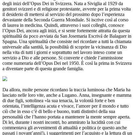
degli inizi dell’Opus Dei in Svizzera. Nata a Siviglia al 1929 da
genitori svizzeri e di religione protestante, avverte per la prima volta
il desiderio di mettersi al servizio del prossimo dopo l’esperienza
devastante della Seconda Guerra Mondiale. Si iscrive così al corso
di laurea in medicina. Quindi, attraverso i suoi colleghi, conosce
l’Opus Dei, ancora agli inizi, e si sente fortemente attratta da questa
spiritualità da poco avviata da San Josemaria Escrivá de Balaguer in
Spagna. Una spiritualità che consiste nel ricordare a tutti la chiamata
universale alla santità, la possibilità di scoprire la vicinanza di Dio
nella vita di tutti i giorni e soprattutto nel lavoro inteso come un
servizio a Dio e alle persone. Si converte e chiede l’ammissione
come numeraria dell’Opus Dei nel 1950. È così la prima in Svizzera
a diventare parte di questa grande famiglia.
Da allora, molte persone ricordano la traccia luminosa che Maria ha
lasciato nelle loro vite, anche a Lugano. Anna, insegnante e mamma
di due figli, sottolinea «la sua tenacia, la volontà forte e ben
orientata, l’intelligenza acuta e vivace, l’amore per il mondo e tutto
ciò che in esso c’è di bello e buono, tratti distintivi della sua
personalità che l’hanno portata a mantenere la mente sempre aperta.
Di lei, durante i nostri incontri, ho ammirato la lucidità con cui
commentava gli avvenimenti di attualità e politica (e questo anche
passati i novant’anni!), i suggerimenti per l’acquisto e la lettura di un