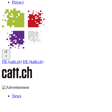
Privacy
IT
FR (cath.ch)
DE (kath.ch)
News