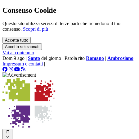
Consenso Cookie
Questo sito utilizza servizi di terze parti che richiedono il tuo
consenso.
Scopri di più
Accetta tutto
Accetta selezionati
Vai al contenuto
Dom 9 ago
|
Santo
del giorno
|
Parola rito
Romano
|
Ambrosiano
Impressum e contatti
|
IT