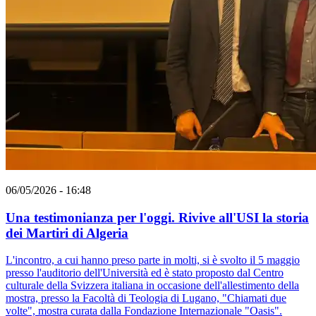
06/05/2026 - 16:48
Una testimonianza per l'oggi. Rivive all'USI la storia
dei Martiri di Algeria
L'incontro, a cui hanno preso parte in molti, si è svolto il 5 maggio
presso l'auditorio dell'Università ed è stato proposto dal Centro
culturale della Svizzera italiana in occasione dell'allestimento della
mostra, presso la Facoltà di Teologia di Lugano, "Chiamati due
volte", mostra curata dalla Fondazione Internazionale "Oasis".