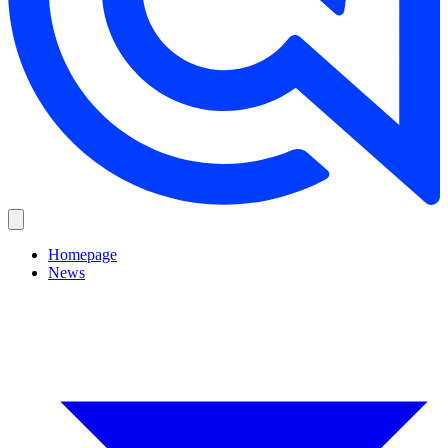
Homepage
News