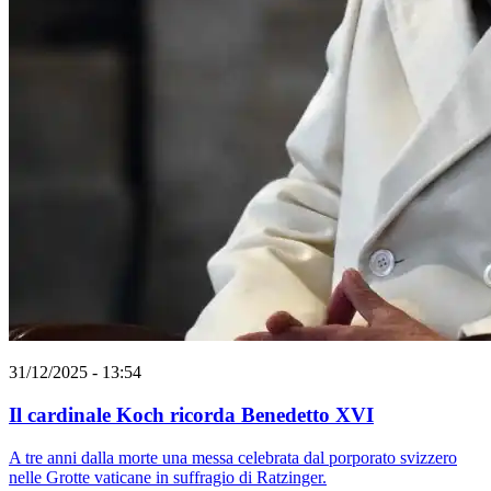
31/12/2025 - 13:54
Il cardinale Koch ricorda Benedetto XVI
A tre anni dalla morte una messa celebrata dal porporato svizzero
nelle Grotte vaticane in suffragio di Ratzinger.