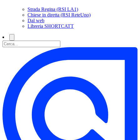
Strada Regina (RSI LA1)
Chiese in diretta (RSI ReteUno)
Dal web
Libreria SHORTCATT