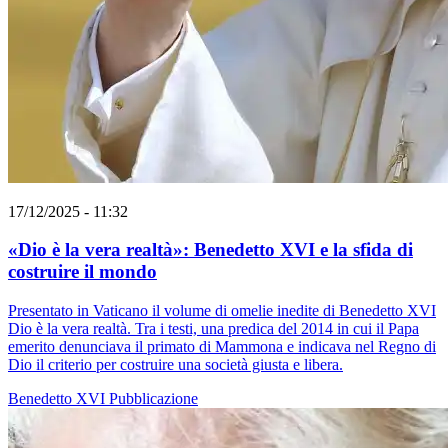
17/12/2025 - 11:32
«Dio è la vera realtà»: Benedetto XVI e la sfida di
costruire il mondo
Presentato in Vaticano il volume di omelie inedite di Benedetto XVI
Dio è la vera realtà. Tra i testi, una predica del 2014 in cui il Papa
emerito denunciava il primato di Mammona e indicava nel Regno di
Dio il criterio per costruire una società giusta e libera.
Benedetto XVI
Pubblicazione