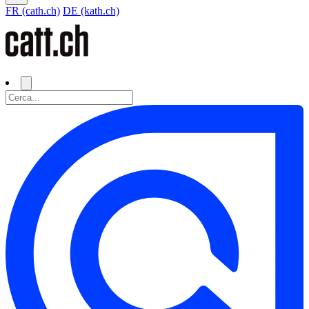
FR (cath.ch)
DE (kath.ch)