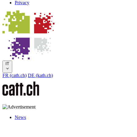
Privacy
IT
FR (cath.ch)
DE (kath.ch)
News