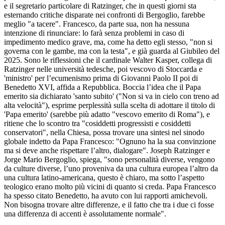
e il segretario particolare di Ratzinger, che in questi giorni sta
esternando critiche disparate nei confronti di Bergoglio, farebbe
meglio "a tacere". Francesco, da parte sua, non ha nessuna
intenzione di rinunciare: lo farà senza problemi in caso di
impedimento medico grave, ma, come ha detto egli stesso, "non si
governa con le gambe, ma con la testa", e già guarda al Giubileo del
2025. Sono le riflessioni che il cardinale Walter Kasper, collega di
Ratzinger nelle università tedesche, poi vescovo di Stoccarda e
'ministro' per l’ecumenismo prima di Giovanni Paolo II poi di
Benedetto XVI, affida a Repubblica. Boccia l’idea che il Papa
emerito sia dichiarato 'santo subito' ("Non si va in cielo con treno ad
alta velocità"), esprime perplessità sulla scelta di adottare il titolo di
'Papa emerito' (sarebbe più adatto "vescovo emerito di Roma"), e
ritiene che lo scontro tra "cosiddetti progressisti e cosiddetti
conservatori", nella Chiesa, possa trovare una sintesi nel sinodo
globale indetto da Papa Francesco: "Ognuno ha la sua convinzione
ma si deve anche rispettare l’altro, dialogare". Joseph Ratzinger e
Jorge Mario Bergoglio, spiega, "sono personalità diverse, vengono
da culture diverse, l’uno proveniva da una cultura europea l’altro da
una cultura latino-americana, questo è chiaro, ma sotto l’aspetto
teologico erano molto più vicini di quanto si creda. Papa Francesco
ha spesso citato Benedetto, ha avuto con lui rapporti amichevoli.
Non bisogna trovare altre differenze, e il fatto che tra i due ci fosse
una differenza di accenti è assolutamente normale".