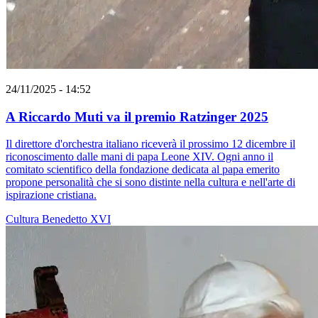
24/11/2025 - 14:52
A Riccardo Muti va il premio Ratzinger 2025
Il direttore d'orchestra italiano riceverà il prossimo 12 dicembre il
riconoscimento dalle mani di papa Leone XIV. Ogni anno il
comitato scientifico della fondazione dedicata al papa emerito
propone personalità che si sono distinte nella cultura e nell'arte di
ispirazione cristiana.
Cultura
Benedetto XVI