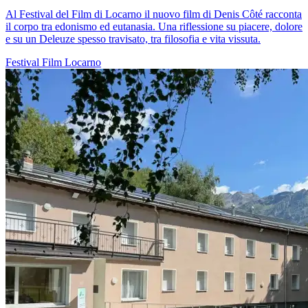
Al Festival del Film di Locarno il nuovo film di Denis Côté racconta
il corpo tra edonismo ed eutanasia. Una riflessione su piacere, dolore
e su un Deleuze spesso travisato, tra filosofia e vita vissuta.
Festival
Film
Locarno