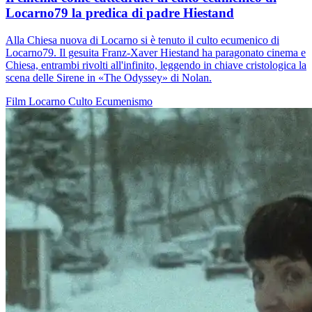
Locarno79 la predica di padre Hiestand
Alla Chiesa nuova di Locarno si è tenuto il culto ecumenico di
Locarno79. Il gesuita Franz-Xaver Hiestand ha paragonato cinema e
Chiesa, entrambi rivolti all'infinito, leggendo in chiave cristologica la
scena delle Sirene in «The Odyssey» di Nolan.
Film
Locarno
Culto
Ecumenismo