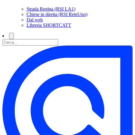
Strada Regina (RSI LA1)
Chiese in diretta (RSI ReteUno)
Dal web
Libreria SHORTCATT