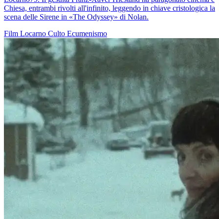
Chiesa, entrambi rivolti all'infinito, leggendo in chiave cristologica la
scena delle Sirene in «The Odyssey» di Nolan.
Film
Locarno
Culto
Ecumenismo