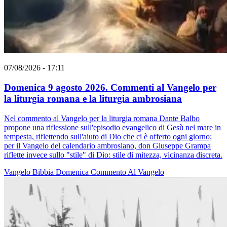
07/08/2026 - 17:11
Domenica 9 agosto 2026. Commenti al Vangelo per
la liturgia romana e la liturgia ambrosiana
Nel commento al Vangelo per la liturgia romana Dante Balbo
propone una riflessione sull'episodio evangelico di Gesù nel mare in
tempesta, riflettendo sull'aiuto di Dio che ci è offerto ogni giorno;
per il Vangelo del calendario ambrosiano, don Giuseppe Grampa
riflette invece sullo "stile" di Dio: stile di mitezza, vicinanza discreta.
Vangelo
Bibbia
Domenica
Commento Al Vangelo