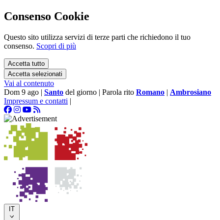
Consenso Cookie
Questo sito utilizza servizi di terze parti che richiedono il tuo
consenso.
Scopri di più
Accetta tutto
Accetta selezionati
Vai al contenuto
Dom 9 ago
|
Santo
del giorno
|
Parola rito
Romano
|
Ambrosiano
Impressum e contatti
|
IT