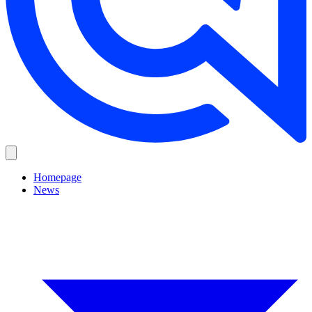
Homepage
News