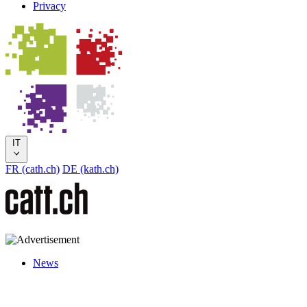
Privacy
IT
FR (cath.ch)
DE (kath.ch)
News