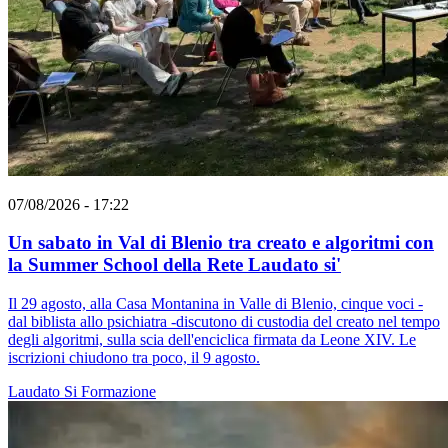
07/08/2026 - 17:22
Un sabato in Val di Blenio tra creato e algoritmi con
la Summer School della Rete Laudato si'
Il 29 agosto, alla Casa Montanina in Valle di Blenio, cinque voci -
dal biblista allo psichiatra -discutono di custodia del creato nel tempo
degli algoritmi, sulla scia dell'enciclica firmata da Leone XIV. Le
iscrizioni chiudono tra poco, il 9 agosto.
Laudato Si
Formazione