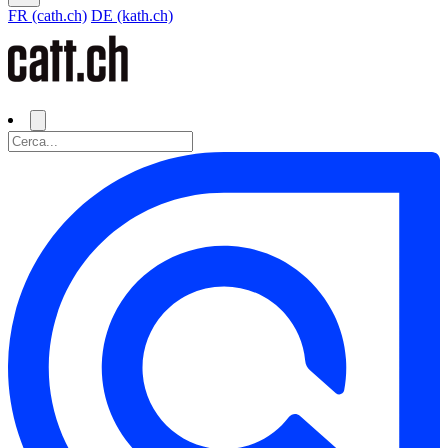
FR (cath.ch)
DE (kath.ch)