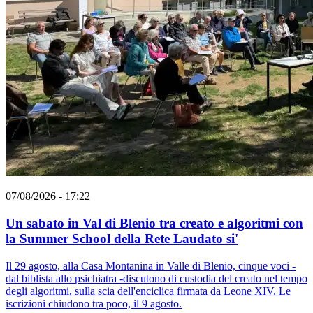
07/08/2026 - 17:22
Un sabato in Val di Blenio tra creato e algoritmi con
la Summer School della Rete Laudato si'
Il 29 agosto, alla Casa Montanina in Valle di Blenio, cinque voci -
dal biblista allo psichiatra -discutono di custodia del creato nel tempo
degli algoritmi, sulla scia dell'enciclica firmata da Leone XIV. Le
iscrizioni chiudono tra poco, il 9 agosto.