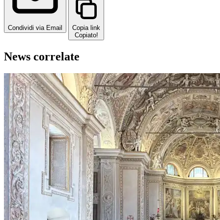
Condividi via Email
Copia link
Copiato!
News correlate