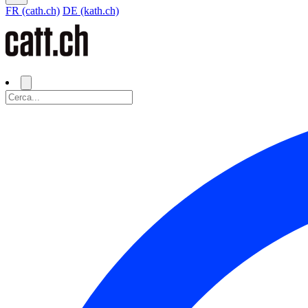
FR (cath.ch)
DE (kath.ch)