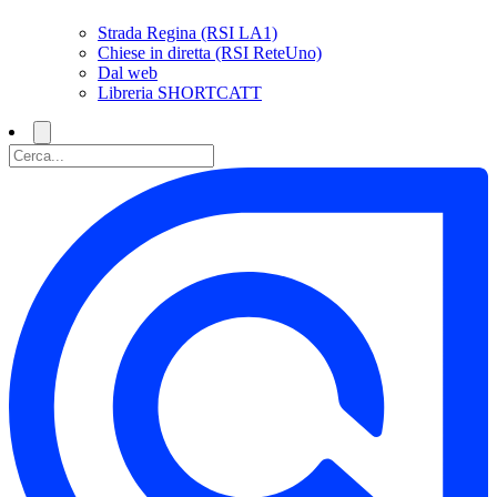
Strada Regina (RSI LA1)
Chiese in diretta (RSI ReteUno)
Dal web
Libreria SHORTCATT