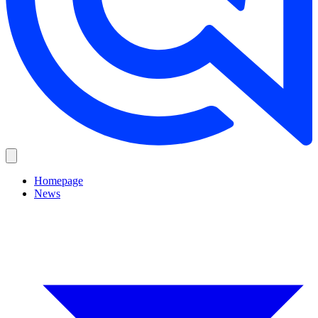
Homepage
News