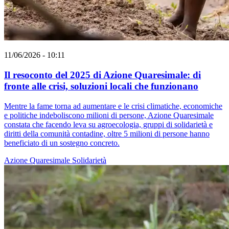
11/06/2026 - 10:11
Il resoconto del 2025 di Azione Quaresimale: di
fronte alle crisi, soluzioni locali che funzionano
Mentre la fame torna ad aumentare e le crisi climatiche, economiche
e politiche indeboliscono milioni di persone, Azione Quaresimale
constata che facendo leva su agroecologia, gruppi di solidarietà e
diritti della comunità contadine, oltre 5 milioni di persone hanno
beneficiato di un sostegno concreto.
Azione Quaresimale
Solidarietà