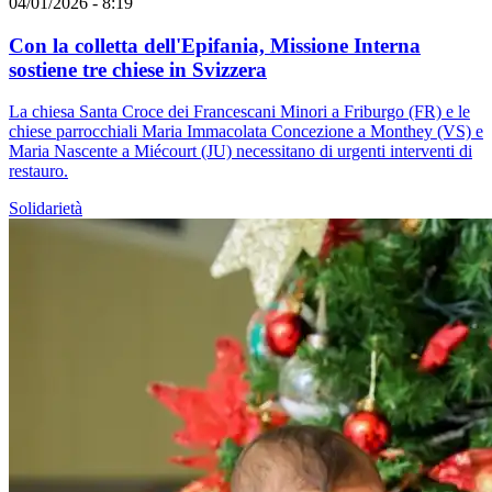
04/01/2026 - 8:19
Con la colletta dell'Epifania, Missione Interna
sostiene tre chiese in Svizzera
La chiesa Santa Croce dei Francescani Minori a Friburgo (FR) e le
chiese parrocchiali Maria Immacolata Concezione a Monthey (VS) e
Maria Nascente a Miécourt (JU) necessitano di urgenti interventi di
restauro.
Solidarietà