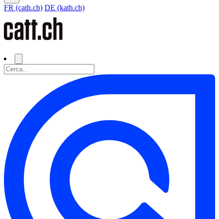
FR (cath.ch)
DE (kath.ch)