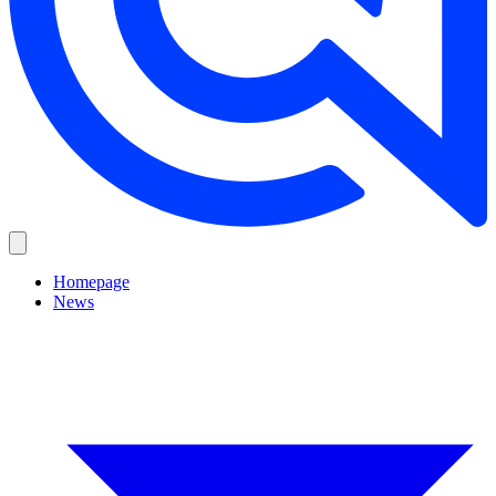
Homepage
News