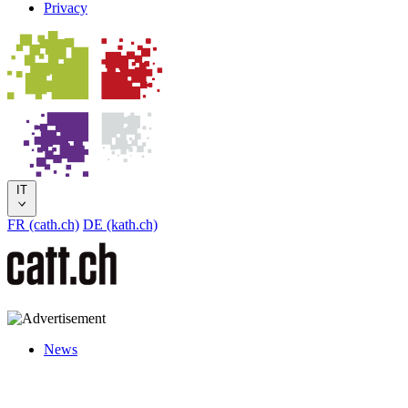
Privacy
IT
FR (cath.ch)
DE (kath.ch)
News