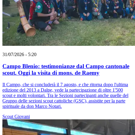
31/07/2026 - 5:20
Campo Blenio: testimonianze dal Campo cantonale
scout. Oggi la visita di mons. de Raemy
Il Campo, che si concluderà il 7 agosto, e che ritorna dopo l'ultima
edizione del 2013 a Dalpe, vede la partecipazione di oltre 1'500
scout e molti volontari. Tra le Sezioni partecipanti anche quelle del
Gruppo delle sezioni scout cattoliche (GSC), assistite per la parte
spirituale da don Marco Notari.
Scout
Giovani