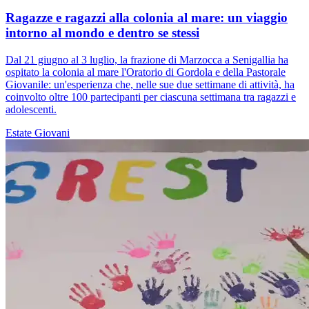
Ragazze e ragazzi alla colonia al mare: un viaggio
intorno al mondo e dentro se stessi
Dal 21 giugno al 3 luglio, la frazione di Marzocca a Senigallia ha
ospitato la colonia al mare l'Oratorio di Gordola e della Pastorale
Giovanile: un'esperienza che, nelle sue due settimane di attività, ha
coinvolto oltre 100 partecipanti per ciascuna settimana tra ragazzi e
adolescenti.
Estate
Giovani