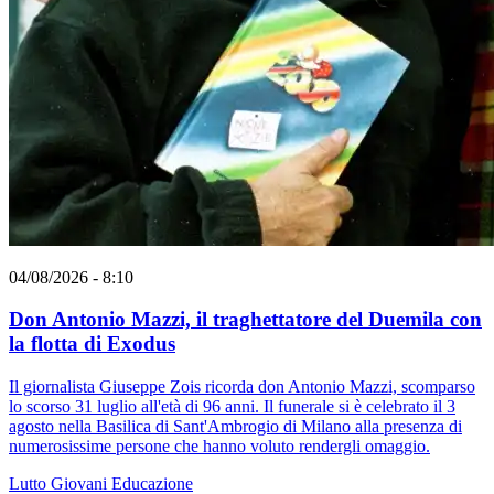
04/08/2026 - 8:10
Don Antonio Mazzi, il traghettatore del Duemila con
la flotta di Exodus
Il giornalista Giuseppe Zois ricorda don Antonio Mazzi, scomparso
lo scorso 31 luglio all'età di 96 anni. Il funerale si è celebrato il 3
agosto nella Basilica di Sant'Ambrogio di Milano alla presenza di
numerosissime persone che hanno voluto rendergli omaggio.
Lutto
Giovani
Educazione