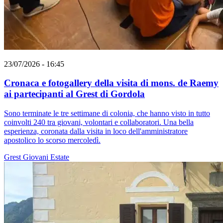
23/07/2026 - 16:45
Cronaca e fotogallery della visita di mons. de Raemy
ai partecipanti al Grest di Gordola
Sono terminate le tre settimane di colonia, che hanno visto in tutto
coinvolti 240 tra giovani, volontari e collaboratori. Una bella
esperienza, coronata dalla visita in loco dell'amministratore
apostolico lo scorso mercoledì.
Grest
Giovani
Estate