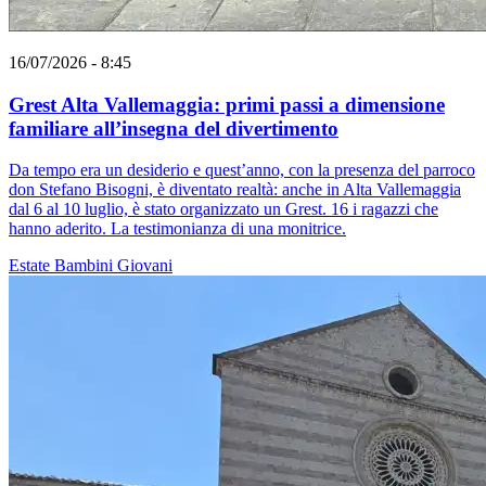
16/07/2026 - 8:45
Grest Alta Vallemaggia: primi passi a dimensione
familiare all’insegna del divertimento
Da tempo era un desiderio e quest’anno, con la presenza del parroco
don Stefano Bisogni, è diventato realtà: anche in Alta Vallemaggia
dal 6 al 10 luglio, è stato organizzato un Grest. 16 i ragazzi che
hanno aderito. La testimonianza di una monitrice.
Estate
Bambini
Giovani