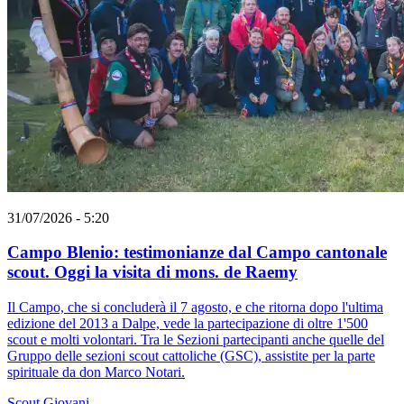
31/07/2026 - 5:20
Campo Blenio: testimonianze dal Campo cantonale
scout. Oggi la visita di mons. de Raemy
Il Campo, che si concluderà il 7 agosto, e che ritorna dopo l'ultima
edizione del 2013 a Dalpe, vede la partecipazione di oltre 1'500
scout e molti volontari. Tra le Sezioni partecipanti anche quelle del
Gruppo delle sezioni scout cattoliche (GSC), assistite per la parte
spirituale da don Marco Notari.
Scout
Giovani