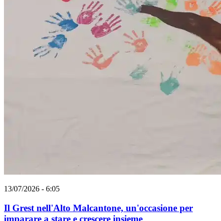
13/07/2026 - 6:05
Il Grest nell'Alto Malcantone, un'occasione per
imparare a stare e crescere insieme