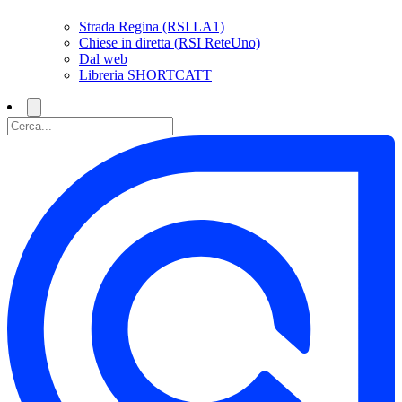
Strada Regina (RSI LA1)
Chiese in diretta (RSI ReteUno)
Dal web
Libreria SHORTCATT