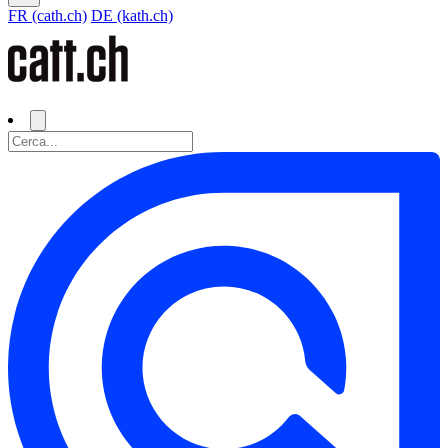
FR (cath.ch)
DE (kath.ch)