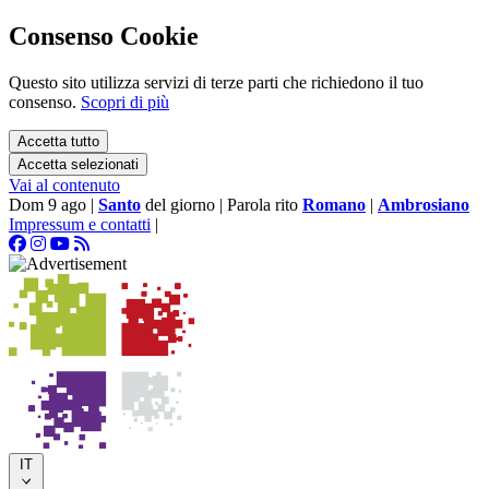
Consenso Cookie
Questo sito utilizza servizi di terze parti che richiedono il tuo
consenso.
Scopri di più
Accetta tutto
Accetta selezionati
Vai al contenuto
Dom 9 ago
|
Santo
del giorno
|
Parola rito
Romano
|
Ambrosiano
Impressum e contatti
|
IT