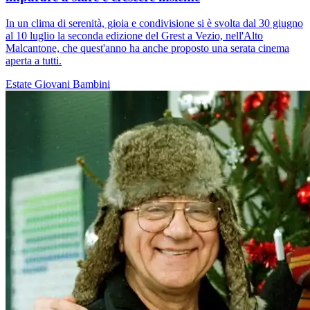
In un clima di serenità, gioia e condivisione si è svolta dal 30 giugno
al 10 luglio la seconda edizione del Grest a Vezio, nell'Alto
Malcantone, che quest'anno ha anche proposto una serata cinema
aperta a tutti.
Estate
Giovani
Bambini