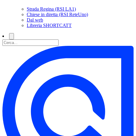
Strada Regina (RSI LA1)
Chiese in diretta (RSI ReteUno)
Dal web
Libreria SHORTCATT