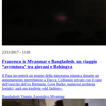
23/11/2017 - 13:26
Francesco in Myanmar e Bangladesh, un viaggio
“avventura” tra giovani e Rohingya
Il Papa incontrerà un gruppo della minoranza islamica durante un
appuntamento interreligioso a Dacca. Colloquio privato con il capo
dell’esercito dell’ex Birmania. Greg Burke: numerosi problemi
logistici, sarà una trasferta «old fashion».
Bangladesh
Viaggio Apostolico
Myanmar