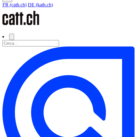
FR (cath.ch)
DE (kath.ch)