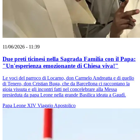
11/06/2026 - 11:39
Due preti ticinesi nella Sagrada Familia con il Papa:
"Un'esperienza emozionante di Chiesa viva!"
Le voci del parroco di Locarno, don Carmelo Andreatta e di quello
di Tenero, don Cristian Buga, che da Barcellona ci raccontano la
gioia vissuta e gli incontri fatti nel concelebrare alla Messa
presieduta da papa Leone nella grande Basilica ideata a Gaudì.
Papa Leone XIV
Viaggio Apostolico