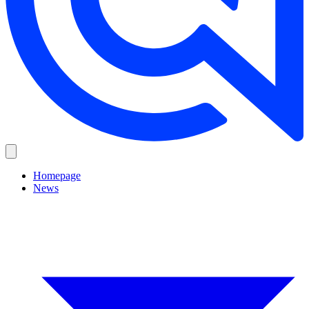
Homepage
News