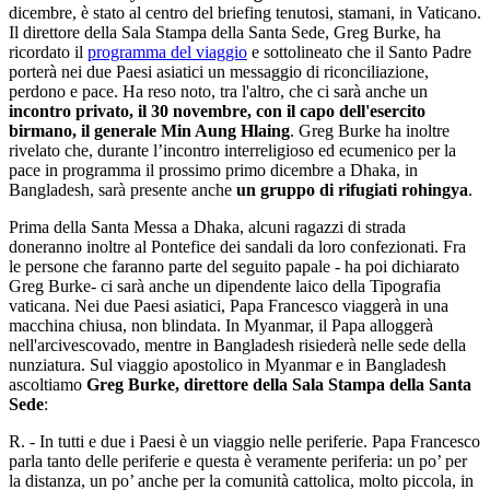
dicembre, è stato al centro del briefing tenutosi, stamani, in Vaticano.
Il direttore della Sala Stampa della Santa Sede, Greg Burke, ha
ricordato il
programma del viaggio
e sottolineato che il Santo Padre
porterà nei due Paesi asiatici un messaggio di riconciliazione,
perdono e pace. Ha reso noto, tra l'altro, che ci sarà anche un
incontro privato, il 30 novembre, con il capo dell'esercito
birmano, il generale Min Aung Hlaing
. Greg Burke ha inoltre
rivelato che, durante l’incontro interreligioso ed ecumenico per la
pace in programma il prossimo primo dicembre a Dhaka, in
Bangladesh, sarà presente anche
un gruppo di rifugiati rohingya
.
Prima della Santa Messa a Dhaka, alcuni ragazzi di strada
doneranno inoltre al Pontefice dei sandali da loro confezionati. Fra
le persone che faranno parte del seguito papale - ha poi dichiarato
Greg Burke- ci sarà anche un dipendente laico della Tipografia
vaticana. Nei due Paesi asiatici, Papa Francesco viaggerà in una
macchina chiusa, non blindata. In Myanmar, il Papa alloggerà
nell'arcivescovado, mentre in Bangladesh risiederà nelle sede della
nunziatura. Sul viaggio apostolico in Myanmar e in Bangladesh
ascoltiamo
Greg Burke, direttore della Sala Stampa della Santa
Sede
:
R. - In tutti e due i Paesi è un viaggio nelle periferie. Papa Francesco
parla tanto delle periferie e questa è veramente periferia: un po’ per
la distanza, un po’ anche per la comunità cattolica, molto piccola, in