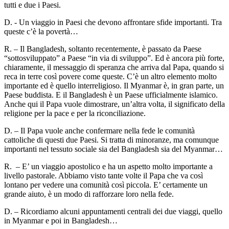
tutti e due i Paesi.
D. - Un viaggio in Paesi che devono affrontare sfide importanti. Tra
queste c’è la povertà…
R. – Il Bangladesh, soltanto recentemente, è passato da Paese
“sottosviluppato” a Paese “in via di sviluppo”. Ed è ancora più forte,
chiaramente, il messaggio di speranza che arriva dal Papa, quando si
reca in terre così povere come queste. C’è un altro elemento molto
importante ed è quello interreligioso. Il Myanmar è, in gran parte, un
Paese buddista. E il Bangladesh è un Paese ufficialmente islamico.
Anche qui il Papa vuole dimostrare, un’altra volta, il significato della
religione per la pace e per la riconciliazione.
D. – Il Papa vuole anche confermare nella fede le comunità
cattoliche di questi due Paesi. Si tratta di minoranze, ma comunque
importanti nel tessuto sociale sia del Bangladesh sia del Myanmar…
R. – E’ un viaggio apostolico e ha un aspetto molto importante a
livello pastorale. Abbiamo visto tante volte il Papa che va così
lontano per vedere una comunità così piccola. E’ certamente un
grande aiuto, è un modo di rafforzare loro nella fede.
D. – Ricordiamo alcuni appuntamenti centrali dei due viaggi, quello
in Myanmar e poi in Bangladesh…