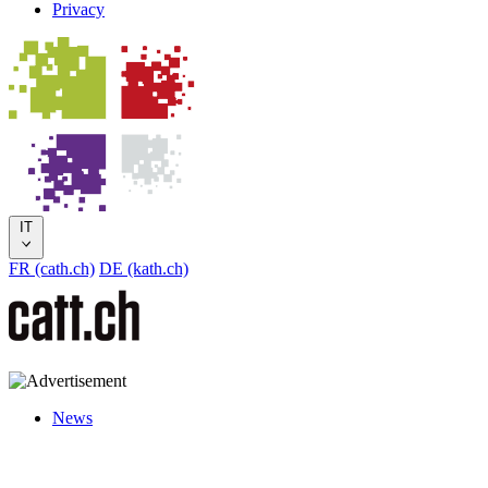
Privacy
IT
FR (cath.ch)
DE (kath.ch)
News