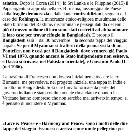
asiatico.
Dopo la Corea (2014), lo Sri Lanka e le Filippine (2015) il
Papa argentino approda nella ex Birmania, lussureggiante Paese
dalla
fragile democrazia
e dalle tante
contraddizioni
, segnato dal
caso dei
Rohingya
, la minoranza etnico-religiosa musulmana dello
Stato birmano del Rakhine, discriminati e perseguitati da decenni:
più di mezzo milione di loro sono stati costretti ad abbandonare
le loro case per trovar rifugio in Bangladesh
. E proprio il
Bangladesh
sarà – dal 30 novembre – la seconda tappa del viaggio
papale
. Se per il Myanmar si tratterà della prima visita di un
Pontefice, non è così per il Bangladesh, dove vennero già Paolo
VI (nel 1970, quando ancora lo Stato indipendente non esisteva,
e Dacca si trovava nel Pakistan orientale), e Giovanni Paolo II
(nel 1986).
La trasferta di Francesco non doveva inizialmente toccare la ex
Birmania, ma prevedeva, nel progetto iniziale, una tappa in India e
un’altra in Bangladesh. Solo che l’invito formale da parte del
governo indiano è stato continuamente rimandato e quando in
Vaticano hanno compreso che non sarebbe mai arrivato in tempo, si
è pensato di includere il Myanmar.
«Love & Peace» e «Harmony and Peace» sono i motti delle due
tappe del viaggio
.
Francesco arriva come umile pellegrino
per