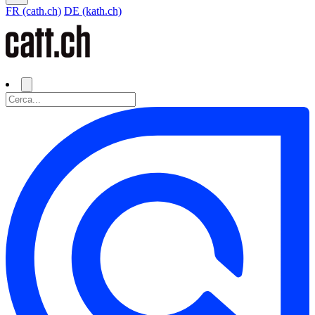
FR (cath.ch)
DE (kath.ch)