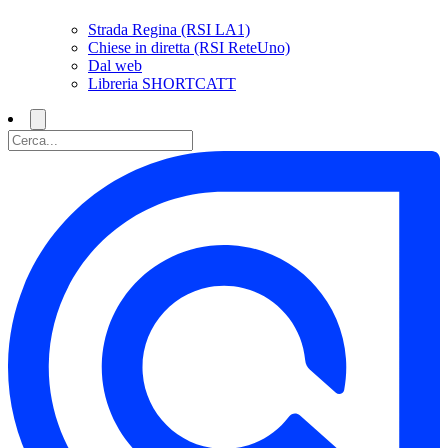
Strada Regina (RSI LA1)
Chiese in diretta (RSI ReteUno)
Dal web
Libreria SHORTCATT