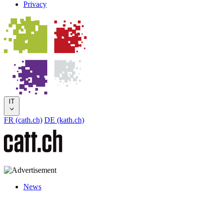
Privacy
IT
FR (cath.ch)
DE (kath.ch)
News