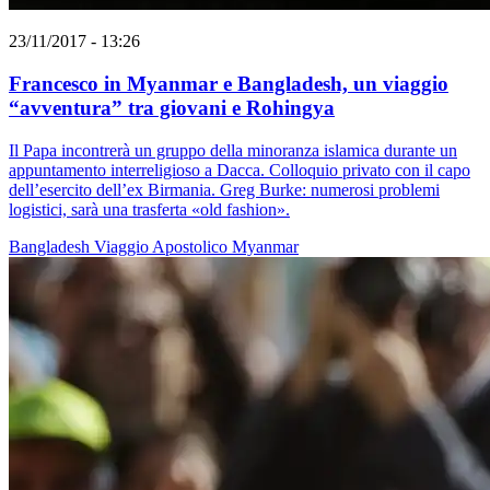
23/11/2017 - 13:26
Francesco in Myanmar e Bangladesh, un viaggio
“avventura” tra giovani e Rohingya
Il Papa incontrerà un gruppo della minoranza islamica durante un
appuntamento interreligioso a Dacca. Colloquio privato con il capo
dell’esercito dell’ex Birmania. Greg Burke: numerosi problemi
logistici, sarà una trasferta «old fashion».
Bangladesh
Viaggio Apostolico
Myanmar