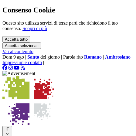
Consenso Cookie
Questo sito utilizza servizi di terze parti che richiedono il tuo
consenso.
Scopri di più
Accetta tutto
Accetta selezionati
Vai al contenuto
Dom 9 ago
|
Santo
del giorno
|
Parola rito
Romano
|
Ambrosiano
Impressum e contatti
|
IT