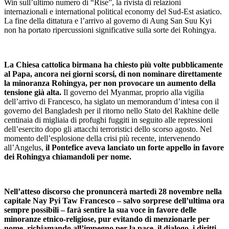
Win sull’ultimo numero di “Rise”, la rivista di relazioni
internazionali e international political economy del Sud-Est asiatico.
La fine della dittatura e l’arrivo al governo di Aung San Suu Kyi
non ha portato ripercussioni significative sulla sorte dei Rohingya.
La Chiesa cattolica birmana ha chiesto più volte pubblicamente
al Papa, ancora nei giorni scorsi, di non nominare direttamente
la minoranza Rohingya, per non provocare un aumento della
tensione già alta.
Il governo del Myanmar, proprio alla vigilia
dell’arrivo di Francesco, ha siglato un memorandum d’intesa con il
governo del Bangladesh per il ritorno nello Stato del Rakhine delle
centinaia di migliaia di profughi fuggiti in seguito alle repressioni
dell’esercito dopo gli attacchi terroristici dello scorso agosto. Nel
momento dell’esplosione della crisi più recente, intervenendo
all’Angelus,
il Pontefice aveva lanciato un forte appello in favore
dei Rohingya chiamandoli per nome.
Nell’atteso discorso che pronuncerà martedì 28 novembre nella
capitale Nay Pyi Taw Francesco – salvo sorprese dell’ultima ora
sempre possibili – farà sentire la sua voce in favore delle
minoranze etnico-religiose, pur evitando di menzionarle per
nome, richiamando all’impegno per la pace, il dialogo, i diritti