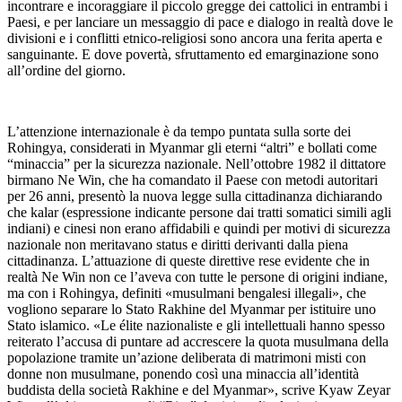
incontrare e incoraggiare il piccolo gregge dei cattolici in entrambi i
Paesi, e per lanciare un messaggio di pace e dialogo in realtà dove le
divisioni e i conflitti etnico-religiosi sono ancora una ferita aperta e
sanguinante. E dove povertà, sfruttamento ed emarginazione sono
all’ordine del giorno.
L’attenzione internazionale è da tempo puntata sulla sorte dei
Rohingya, considerati in Myanmar gli eterni “altri” e bollati come
“minaccia” per la sicurezza nazionale. Nell’ottobre 1982 il dittatore
birmano Ne Win, che ha comandato il Paese con metodi autoritari
per 26 anni, presentò la nuova legge sulla cittadinanza dichiarando
che kalar (espressione indicante persone dai tratti somatici simili agli
indiani) e cinesi non erano affidabili e quindi per motivi di sicurezza
nazionale non meritavano status e diritti derivanti dalla piena
cittadinanza. L’attuazione di queste direttive rese evidente che in
realtà Ne Win non ce l’aveva con tutte le persone di origini indiane,
ma con i Rohingya, definiti «musulmani bengalesi illegali», che
vogliono separare lo Stato Rakhine del Myanmar per istituire uno
Stato islamico. «Le élite nazionaliste e gli intellettuali hanno spesso
reiterato l’accusa di puntare ad accrescere la quota musulmana della
popolazione tramite un’azione deliberata di matrimoni misti con
donne non musulmane, ponendo così una minaccia all’identità
buddista della società Rakhine e del Myanmar», scrive Kyaw Zeyar