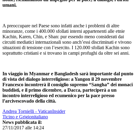
umani.
A preoccupare nel Paese sono infatti anche i problemi di altre
minoranze, come i 400.000 sfollati interni appartenenti alle etnie
Kachin, Karen, Chin, e Shan: pur essendo meno considerati dai
circuiti mediatici internazionali sono anch’essi discriminati e vivono
situazioni di tensione con l’esercito. I 120.000 sfollati Kachin sono
soprattutto cristiani e si trovano in campi profughi da oltre sei anni.
In viaggio in Myanmar e Bangladesh sarà importante dal punto
di vista del dialogo interreligioso: a Yangon il 29 novembre
Francesco incontrerà il consiglio supremo “Sangha” dei monaci
buddisti, e il primo dicembre, a Dacca, parteciperà a un
incontro interreligioso ed ecumenico per la pace presso
l’arcivescovado della città.
Andrea Tornielli - VaticanInsider
Ticino e Grigionitaliano
News pubblicata il:
27/11/2017 alle 14:24