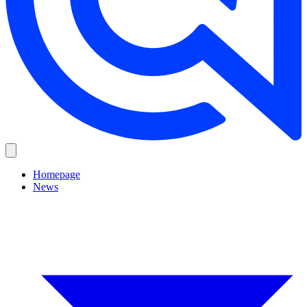
Homepage
News