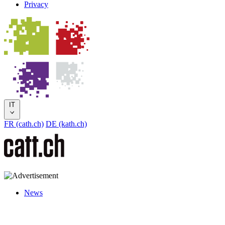
Privacy
IT
FR (cath.ch)
DE (kath.ch)
News