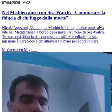
07/04/2026 - 6:08
Nel Mediterraneo con Sea-Watch: "Conquistare la
fiducia di chi fugge dalla morte"
Nicole Agustoni, 33 anni, da Morbio Inferiore, da due anni salva
vite nel Mediterraneo a bordo della nave «Aurora» di Sea-Watch.
Tra soccorsi, fiducia da conquistare e silenzi mediatici, la sua
missione è dare voce a chi attraversa il mare per sopravvivere.
Mediterraneo
Migranti