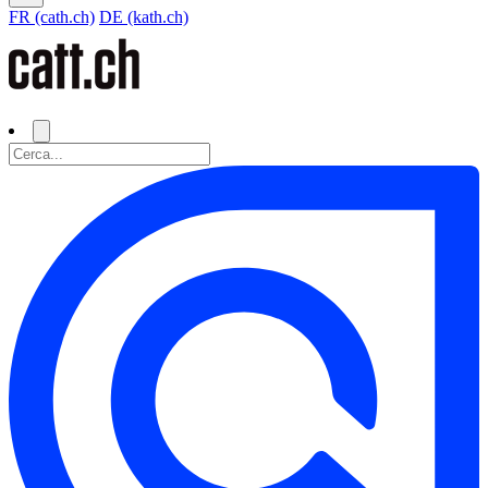
FR (cath.ch)
DE (kath.ch)