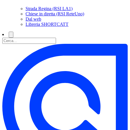
Strada Regina (RSI LA1)
Chiese in diretta (RSI ReteUno)
Dal web
Libreria SHORTCATT