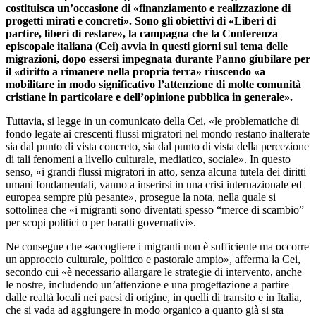
costituisca un’occasione di «finanziamento e realizzazione di
progetti mirati e concreti». Sono gli obiettivi di «Liberi di
partire, liberi di restare», la campagna che la Conferenza
episcopale italiana (Cei) avvia in questi giorni sul tema delle
migrazioni, dopo essersi impegnata durante l’anno giubilare per
il «diritto a rimanere nella propria terra» riuscendo «a
mobilitare in modo significativo l’attenzione di molte comunità
cristiane in particolare e dell’opinione pubblica in generale».
Tuttavia, si legge in un comunicato della Cei, «le problematiche di
fondo legate ai crescenti flussi migratori nel mondo restano inalterate
sia dal punto di vista concreto, sia dal punto di vista della percezione
di tali fenomeni a livello culturale, mediatico, sociale». In questo
senso, «i grandi flussi migratori in atto, senza alcuna tutela dei diritti
umani fondamentali, vanno a inserirsi in una crisi internazionale ed
europea sempre più pesante», prosegue la nota, nella quale si
sottolinea che «i migranti sono diventati spesso “merce di scambio”
per scopi politici o per baratti governativi».
Ne consegue che «accogliere i migranti non è sufficiente ma occorre
un approccio culturale, politico e pastorale ampio», afferma la Cei,
secondo cui «è necessario allargare le strategie di intervento, anche
le nostre, includendo un’attenzione e una progettazione a partire
dalle realtà locali nei paesi di origine, in quelli di transito e in Italia,
che si vada ad aggiungere in modo organico a quanto già si sta