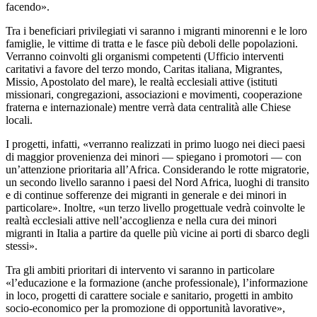
facendo».
Tra i beneficiari privilegiati vi saranno i migranti minorenni e le loro
famiglie, le vittime di tratta e le fasce più deboli delle popolazioni.
Verranno coinvolti gli organismi competenti (Ufficio interventi
caritativi a favore del terzo mondo, Caritas italiana, Migrantes,
Missio, Apostolato del mare), le realtà ecclesiali attive (istituti
missionari, congregazioni, associazioni e movimenti, cooperazione
fraterna e internazionale) mentre verrà data centralità alle Chiese
locali.
I progetti, infatti, «verranno realizzati in primo luogo nei dieci paesi
di maggior provenienza dei minori — spiegano i promotori — con
un’attenzione prioritaria all’Africa. Considerando le rotte migratorie,
un secondo livello saranno i paesi del Nord Africa, luoghi di transito
e di continue sofferenze dei migranti in generale e dei minori in
particolare». Inoltre, «un terzo livello progettuale vedrà coinvolte le
realtà ecclesiali attive nell’accoglienza e nella cura dei minori
migranti in Italia a partire da quelle più vicine ai porti di sbarco degli
stessi».
Tra gli ambiti prioritari di intervento vi saranno in particolare
«l’educazione e la formazione (anche professionale), l’informazione
in loco, progetti di carattere sociale e sanitario, progetti in ambito
socio-economico per la promozione di opportunità lavorative»,