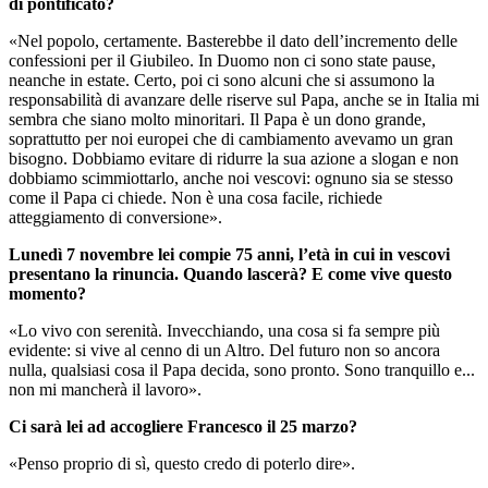
di pontificato?
«Nel popolo, certamente. Basterebbe il dato dell’incremento delle
confessioni per il Giubileo. In Duomo non ci sono state pause,
neanche in estate. Certo, poi ci sono alcuni che si assumono la
responsabilità di avanzare delle riserve sul Papa, anche se in Italia mi
sembra che siano molto minoritari. Il Papa è un dono grande,
soprattutto per noi europei che di cambiamento avevamo un gran
bisogno. Dobbiamo evitare di ridurre la sua azione a slogan e non
dobbiamo scimmiottarlo, anche noi vescovi: ognuno sia se stesso
come il Papa ci chiede. Non è una cosa facile, richiede
atteggiamento di conversione».
Lunedì 7 novembre lei compie 75 anni, l’età in cui in vescovi
presentano la rinuncia. Quando lascerà? E come vive questo
momento?
«Lo vivo con serenità. Invecchiando, una cosa si fa sempre più
evidente: si vive al cenno di un Altro. Del futuro non so ancora
nulla, qualsiasi cosa il Papa decida, sono pronto. Sono tranquillo e...
non mi mancherà il lavoro».
Ci sarà lei ad accogliere Francesco il 25 marzo?
«Penso proprio di sì, questo credo di poterlo dire».