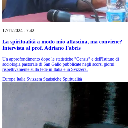
17/11/2024 - 7:42
La spiritualità a modo mio affascina, ma conviene?
Intervista al prof. Adriano Fabris
Un approfondimento dopo le statistiche "Censis" e dell'Istituto di
sociologia pastorale di San Gallo pubblicate negli scorsi giorni
rispettivamente sulla fede in Italia e in Svizzera.
Europa
Italia
Svizzera
Statistiche
Spiritualità