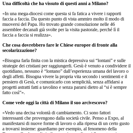
Una difficoltà che ha vissuto di questi anni a Milano?
«In una mega-diocesi come questa si fa fatica a vivere i rapporti
faccia a faccia. Da questo punto di vista ammiro molto il modo di
muoversi del Papa. Ho trovato grande consolazione nelle 46
assemblee decanali già svolte per la visita pastorale, perché lì il
faccia a faccia si realizza».
Che cosa dovrebbero fare le Chiese europee di fronte alla
secolarizzazione?
«Bisogna farla finita con la mistica depressiva sui “lontani” e sulle
strategie dei cristiani per raggiungerli. Gesù è venuto a condividere il
quotidiano, nessuno è “lontano” dall’esperienza umana del lavoro o
degli affetti. Bisogna vivere la propria vita secondo i sentimenti e il
pensiero di Gesù, e comunicarlo con semplicità, senza affidarsi a
progetti astratti fatti a tavolino e senza pararsi dietro al “si è sempre
fatto così”».
Come vede oggi la città di Milano il suo arcivescovo?
«Vedo una decisa volontà di cambiamento. Ci sono fattori
interessanti che provengono dalla società civile. Penso a Expo, al
manifestarsi di nuove forme di lavoro o alla ripresa di un certo gusto
a trovarsi insieme: guardiamo per esempio, al fenomeno della