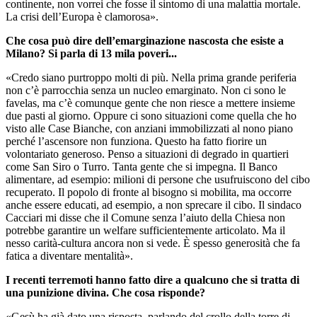
continente, non vorrei che fosse il sintomo di una malattia mortale.
La crisi dell’Europa è clamorosa».
Che cosa può dire dell’emarginazione nascosta che esiste a
Milano? Si parla di 13 mila poveri...
«Credo siano purtroppo molti di più. Nella prima grande periferia
non c’è parrocchia senza un nucleo emarginato. Non ci sono le
favelas, ma c’è comunque gente che non riesce a mettere insieme
due pasti al giorno. Oppure ci sono situazioni come quella che ho
visto alle Case Bianche, con anziani immobilizzati al nono piano
perché l’ascensore non funziona. Questo ha fatto fiorire un
volontariato generoso. Penso a situazioni di degrado in quartieri
come San Siro o Turro. Tanta gente che si impegna. Il Banco
alimentare, ad esempio: milioni di persone che usufruiscono del cibo
recuperato. Il popolo di fronte al bisogno si mobilita, ma occorre
anche essere educati, ad esempio, a non sprecare il cibo. Il sindaco
Cacciari mi disse che il Comune senza l’aiuto della Chiesa non
potrebbe garantire un welfare sufficientemente articolato. Ma il
nesso carità-cultura ancora non si vede. È spesso generosità che fa
fatica a diventare mentalità».
I recenti terremoti hanno fatto dire a qualcuno che si tratta di
una punizione divina. Che cosa risponde?
«Gesù ha già dato una risposta, parlando del crollo della torre di