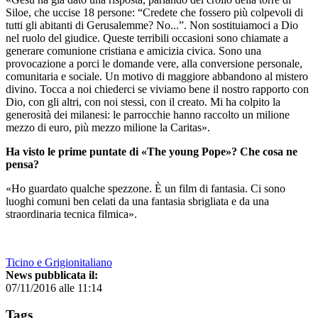
Siloe, che uccise 18 persone: “Credete che fossero più colpevoli di
tutti gli abitanti di Gerusalemme? No...”. Non sostituiamoci a Dio
nel ruolo del giudice. Queste terribili occasioni sono chiamate a
generare comunione cristiana e amicizia civica. Sono una
provocazione a porci le domande vere, alla conversione personale,
comunitaria e sociale. Un motivo di maggiore abbandono al mistero
divino. Tocca a noi chiederci se viviamo bene il nostro rapporto con
Dio, con gli altri, con noi stessi, con il creato. Mi ha colpito la
generosità dei milanesi: le parrocchie hanno raccolto un milione
mezzo di euro, più mezzo milione la Caritas».
Ha visto le prime puntate di «The young Pope»? Che cosa ne
pensa?
«Ho guardato qualche spezzone. È un film di fantasia. Ci sono
luoghi comuni ben celati da una fantasia sbrigliata e da una
straordinaria tecnica filmica».
Ticino e Grigionitaliano
News pubblicata il:
07/11/2016 alle 11:14
Tags