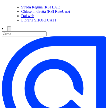
Strada Regina (RSI LA1)
Chiese in diretta (RSI ReteUno)
Dal web
Libreria SHORTCATT