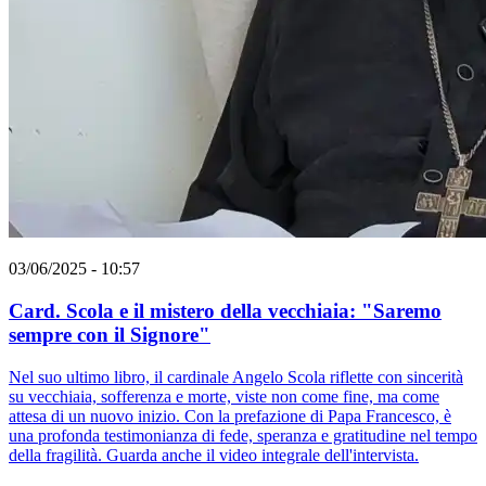
03/06/2025 - 10:57
Card. Scola e il mistero della vecchiaia: "Saremo
sempre con il Signore"
Nel suo ultimo libro, il cardinale Angelo Scola riflette con sincerità
su vecchiaia, sofferenza e morte, viste non come fine, ma come
attesa di un nuovo inizio. Con la prefazione di Papa Francesco, è
una profonda testimonianza di fede, speranza e gratitudine nel tempo
della fragilità. Guarda anche il video integrale dell'intervista.