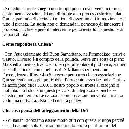
«Noi educhiamo e spieghiamo troppo poco, così diventiamo preda
di strumentalizzazioni. Siamo di fronte a un processo storico, i dati
Onu ci parlando di decine di milioni di esseri umani in movimento in
tutto il pianeta. La storia non ci domanda il permesso di innescare i
processi. Ci chiede però di intervenire per orientarli. È questione di
responsabilità».
Come risponde la Chiesa?
«Con l’atteggiamento del Buon Samaritano, nell’immediato: arrivi e
ti aiuto. Diverso è il compito della politica. Serve una sorta di piano
Marshall almeno a livello europeo per affrontare il problema, sia nei
paesi di partenza come nei nostri. A Milano sperimentiamo
l’accoglienza diffusa: 4 o 5 persone per parrocchia o associazione.
Questo rende tutto più praticabile. Parrocchie, associazioni e Caritas
ne accolgono circa 3.000. Il nostro popolo di fronte al bisogno si
mobilita. Ho fiducia in questi percorsi di integrazione, anche se
chiederanno tempo. Le reazioni scomposte sono inevitabili, ma non
vedo una deriva razzista nella nostra gente».
Che cosa pensa dell’atteggiamento della Ue?
«Noi italiani dobbiamo essere molto duri con questa Europa perché
ci sta lasciando soli. È un sintomo molto brutto per il futuro del