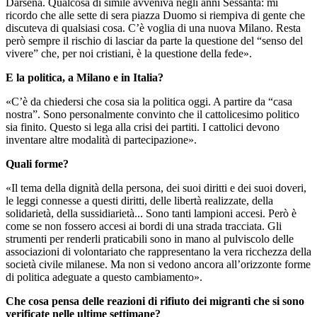
Darsena. Qualcosa di simile avveniva negli anni Sessanta: mi
ricordo che alle sette di sera piazza Duomo si riempiva di gente che
discuteva di qualsiasi cosa. C’è voglia di una nuova Milano. Resta
però sempre il rischio di lasciar da parte la questione del “senso del
vivere” che, per noi cristiani, è la questione della fede».
E la politica, a Milano e in Italia?
«C’è da chiedersi che cosa sia la politica oggi. A partire da “casa
nostra”. Sono personalmente convinto che il cattolicesimo politico
sia finito. Questo si lega alla crisi dei partiti. I cattolici devono
inventare altre modalità di partecipazione».
Quali forme?
«Il tema della dignità della persona, dei suoi diritti e dei suoi doveri,
le leggi connesse a questi diritti, delle libertà realizzate, della
solidarietà, della sussidiarietà... Sono tanti lampioni accesi. Però è
come se non fossero accesi ai bordi di una strada tracciata. Gli
strumenti per renderli praticabili sono in mano al pulviscolo delle
associazioni di volontariato che rappresentano la vera ricchezza della
società civile milanese. Ma non si vedono ancora all’orizzonte forme
di politica adeguate a questo cambiamento».
Che cosa pensa delle reazioni di rifiuto dei migranti che si sono
verificate nelle ultime settimane?