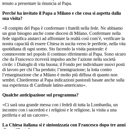
tenuto a presentare la rinuncia al Papa.
Perché ha invitato il Papa a Milano e che cosa si aspetta dalla
sua visita?
«Il compito del Papa è confermare i fratelli nella fede. Ne abbiamo
un gran bisogno anche come diocesi di Milano. Confermare nella
fede significa aiutarci ad affrontare la realtà così com’è, verificare la
nostra capacità di essere Chiesa in uscita verso le periferie, nella vita
quotidiana di ogni uomo. Sto facendo la visita pastorale: è
commovente nel popolo il continuo riferimento al Papa. Sono sicuro
che da Francesco riceverà impulso anche l’azione nella società
civile: i Dialoghi di vita buona; il Fondo per individuare nuovi posti
di lavoro per chi l’ha perduto; l’immigrazione; la lotta contro
l’emarginazione che a Milano è molto più diffusa di quanto non
sembri. Chiederemo al Papa indicazioni pastorali basate anche sulla
sua esperienza di Cardinale latino-americano».
Qualche anticipazione sul programma?
«Ci sarà una grande messa con i fedeli di tutta la Lombardia, un
incontro con i sacerdoti e i religiosi e le religiose, la visita a una
periferia e ad un carcere».
La Chiesa italiana si è sintonizzata con Francesco dopo tre anni