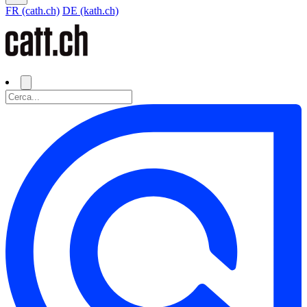
FR (cath.ch)
DE (kath.ch)