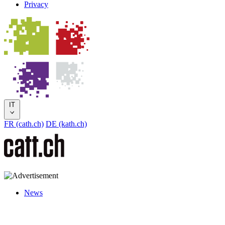
Privacy
IT
FR (cath.ch)
DE (kath.ch)
News