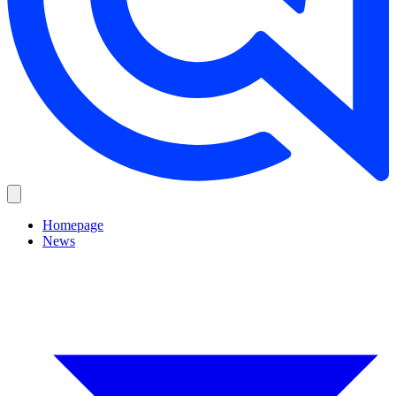
Homepage
News