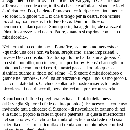
atteggiamento che ritroviamo anche nei Vangeli, in Gesù, il quale
affermava: «Venite a me, tutti voi che siete affaticati, stanchi e io vi
darò ristoro». Dio, ha detto Francesco, ce lo ripete continuamente:
«Io sono il Signore tuo Dio che ti tengo per la destra, non temere
piccolino, non temere. Io ti darò forza. Dammi tutto e io ti
perdonerò, ti darò pace». Sono queste, ha aggiunto, «le carezze di
Dio», le carezze «del nostro Padre, quando si esprime con la sua
misericordia».
Noi uomini, ha continuato il Pontefice, «siamo tanto nervosi» e
«quando una cosa non va bene, strepitiamo, siamo impazienti».
Invece Dio ci consola: «Stai tranquillo, ne hai fatta una grossa, sì,
ma stai tranquillo; non temere, io ti perdono». E così ci accoglie in
tutto, anche con i nostri errori, i nostri peccati. Proprio questo
significa quanto si ripete nel salmo: «Il Signore è misericordioso e
grande nell’amore». Così, ha sintetizzato il Papa, «noi siamo piccoli.
Lui ci ha dato tutto. Ci chiede soltanto le nostre miserie, le nostre
piccolezze, i nostri peccati, per abbracciarci, per accarezzarci».
Ricordando, infine la preghiera recitata all’inizio della messa
(«Risveglia Signore la fede del tuo popolo»), Francesco ha concluso
invitando tutti a chiedere al Signore «di risvegliare in ognuno di noi
e in tutto il popolo la fede in questa paternità, in questa misericordia,
nel suo cuore». E anche a domandargli «che questa fede nella sua
paternità e la sua misericordia» ci renda «un po’ più misericordiosi
nei confronti degli altri».