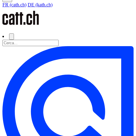
FR (cath.ch)
DE (kath.ch)