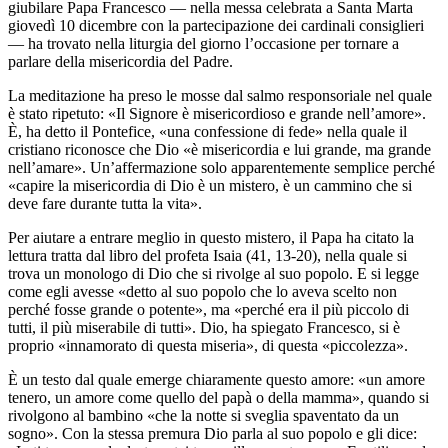
giubilare Papa Francesco — nella messa celebrata a Santa Marta
giovedì 10 dicembre con la partecipazione dei cardinali consiglieri
— ha trovato nella liturgia del giorno l’occasione per tornare a
parlare della misericordia del Padre.
La meditazione ha preso le mosse dal salmo responsoriale nel quale
è stato ripetuto: «Il Signore è misericordioso e grande nell’amore».
È, ha detto il Pontefice, «una confessione di fede» nella quale il
cristiano riconosce che Dio «è misericordia e lui grande, ma grande
nell’amare». Un’affermazione solo apparentemente semplice perché
«capire la misericordia di Dio è un mistero, è un cammino che si
deve fare durante tutta la vita».
Per aiutare a entrare meglio in questo mistero, il Papa ha citato la
lettura tratta dal libro del profeta Isaia (41, 13-20), nella quale si
trova un monologo di Dio che si rivolge al suo popolo. E si legge
come egli avesse «detto al suo popolo che lo aveva scelto non
perché fosse grande o potente», ma «perché era il più piccolo di
tutti, il più miserabile di tutti». Dio, ha spiegato Francesco, si è
proprio «innamorato di questa miseria», di questa «piccolezza».
È un testo dal quale emerge chiaramente questo amore: «un amore
tenero, un amore come quello del papà o della mamma», quando si
rivolgono al bambino «che la notte si sveglia spaventato da un
sogno». Con la stessa premura Dio parla al suo popolo e gli dice: