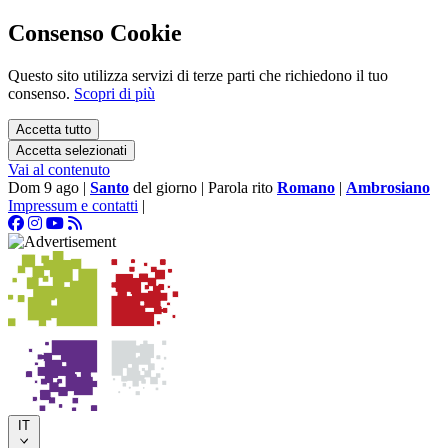
Consenso Cookie
Questo sito utilizza servizi di terze parti che richiedono il tuo
consenso.
Scopri di più
Accetta tutto
Accetta selezionati
Vai al contenuto
Dom 9 ago
|
Santo
del giorno
|
Parola rito
Romano
|
Ambrosiano
Impressum e contatti
|
IT