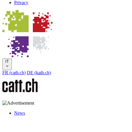
Privacy
IT
FR (cath.ch)
DE (kath.ch)
News