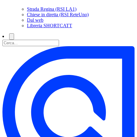
Strada Regina (RSI LA1)
Chiese in diretta (RSI ReteUno)
Dal web
Libreria SHORTCATT