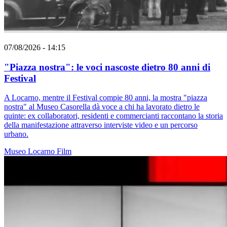
07/08/2026 - 14:15
"Piazza nostra": le voci nascoste dietro 80 anni di
Festival
A Locarno, mentre il Festival compie 80 anni, la mostra "piazza
nostra" al Museo Casorella dà voce a chi ha lavorato dietro le
quinte: ex collaboratori, residenti e commercianti raccontano la storia
della manifestazione attraverso interviste video e un percorso
urbano.
Museo
Locarno
Film