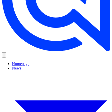
Homepage
News