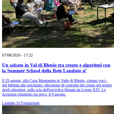
07/08/2026 - 17:22
Un sabato in Val di Blenio tra creato e algoritmi con
la Summer School della Rete Laudato si'
Il 29 agosto, alla Casa Montanina in Valle di Blenio, cinque voci -
dal biblista allo psichiatra -discutono di custodia del creato nel tempo
degli algoritmi, sulla scia dell'enciclica firmata da Leone XIV. Le
iscrizioni chiudono tra poco, il 9 agosto.
Laudato Si
Formazione