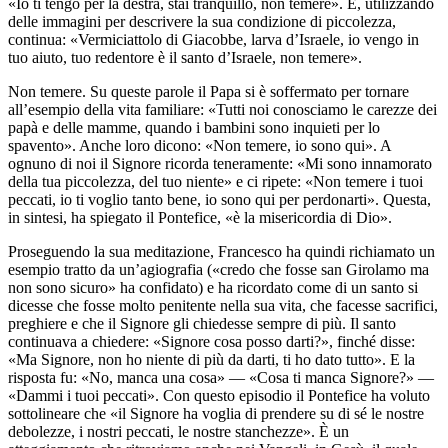
«Io ti tengo per la destra, stai tranquillo, non temere». E, utilizzando
delle immagini per descrivere la sua condizione di piccolezza,
continua: «Vermiciattolo di Giacobbe, larva d’Israele, io vengo in
tuo aiuto, tuo redentore è il santo d’Israele, non temere».
Non temere. Su queste parole il Papa si è soffermato per tornare
all’esempio della vita familiare: «Tutti noi conosciamo le carezze dei
papà e delle mamme, quando i bambini sono inquieti per lo
spavento». Anche loro dicono: «Non temere, io sono qui». A
ognuno di noi il Signore ricorda teneramente: «Mi sono innamorato
della tua piccolezza, del tuo niente» e ci ripete: «Non temere i tuoi
peccati, io ti voglio tanto bene, io sono qui per perdonarti». Questa,
in sintesi, ha spiegato il Pontefice, «è la misericordia di Dio».
Proseguendo la sua meditazione, Francesco ha quindi richiamato un
esempio tratto da un’agiografia («credo che fosse san Girolamo ma
non sono sicuro» ha confidato) e ha ricordato come di un santo si
dicesse che fosse molto penitente nella sua vita, che facesse sacrifici,
preghiere e che il Signore gli chiedesse sempre di più. Il santo
continuava a chiedere: «Signore cosa posso darti?», finché disse:
«Ma Signore, non ho niente di più da darti, ti ho dato tutto». E la
risposta fu: «No, manca una cosa» — «Cosa ti manca Signore?» —
«Dammi i tuoi peccati». Con questo episodio il Pontefice ha voluto
sottolineare che «il Signore ha voglia di prendere su di sé le nostre
debolezze, i nostri peccati, le nostre stanchezze». È un