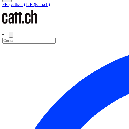
FR (cath.ch)
DE (kath.ch)