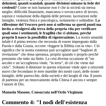
delusioni, quanti scandali, quante divisioni minano la fede dei
credenti?
Come se non bastasse non è che la società sia messa
meglio: difficoltà finanziarie, mancanza o sovraccarico di lavoro,
soprusi e violazione della dignità delle persone, lacerazioni nelle
famiglie, violenza fisica e psicologica, isolamento e solitudine.
La
riflessione del Vescovo però non si sofferma su questi punti ma
invita a rivolgersi alla terra della propria vita per verificare
quali sono i sentimenti, le fragilità che ci abitano, perché
proprio lì nasce la possibilità di rigenerazione.
La nostra umanità
infatti è il primo terreno che necessita di essere impregnato dalla
Parola e dalla Grazia, occorre «leggere la Bibbia con la vita». Ciò
significa che la nostra esistenza può accogliere quel “bagliore di
rivelazione” che dona speranza, proprio quando e proprio perché
pensiamo che tutto sia finito. La crisi diventa occasione di “un
ascolto e un’accoglienza vitale, “in terra”, di ciò che viene dal
cielo”. Soltanto il dimorare in questa relazione vitale apre a orizzonti
nuovi che fecondano le terre inaridite dei nostri cuori, delle nostre
famiglie, delle parrocchie, della società e dei luoghi di vita. Il punto
di partenza per un rinnovamento della Chiesa è ancora e sempre
l’amore di Dio.
Manuela Masone, Consacrata nell’Ordo Virginum
Commento 4: "I nodi dell'esistenza