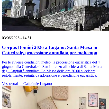
03/06/2026 - 14:51
Corpus Domini 2026 a Lugano: Santa Messa in
Cattedrale, processione annullata per maltempo
Per le avverse condizioni meteo, la processione eucaristica del 4
giugno dalla Cattedrale di San Lorenzo alla chiesa di Santa Maria
degli Angioli è annullata. La Messa delle ore 20.00 si celebra
regolarmente, seguita da adorazione e benedizione eucaristica.
Vescovoalain
Cattedrale
Lugano