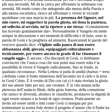
più una necessità. Mi dà la carica per affrontare la settimana con
serenità. Mi rendo conto che attingendo alla mensa della Parola e
alla mensa eucaristica, riesco ad affrontare e vivere le vicende
quotidiane con una marcia in più.
La presenza del Signore, nel
mio cuore, mi suggerisce la parola giusta, mi dona la pazienza,
mi sollecita al servizio, mi fa ripetere a me stessa:
«Gratuitamente
hai ricevuto gratuitamente dai». Personalmente il Vangelo mi mette
sempre in discussione e nei momenti di difficoltà e di buio, sono la
parola di Gesù e la preghiera ad aiutarmi. Rassicuranti le parole del
vescovo quando dice:
«Vigilate sulla paura di non essere
abbastanza abili, giovani, equipaggiati culturalmente e
tecnicamente, per essere ancora in grado di far risuonare il
vangelo oggi».
E ancora: «Da discepoli di Gesù, ci dobbiamo
convincere che l’unica cosa che non potrà mai essere tolta è la
possibilità di vivere il Vangelo radicalmente, fino in fondo, in
qualsiasi circostanza». Nella Lettera si parla di umiltà (
humus
= terra
) definita come il frutto misterioso dell’incontro tra il cielo e la terra
in Gesù Cristo. È il vestito di Dio con cui ci è stata rivelata la gloria
del suo amore fatto per noi, sue creature. È la vita umana nella
pienezza dell’audacia filiale, della gioia fraterna, della comunione
che unisce le diversità, abolisce le classifiche, promuove la dignità di
ogni essere umano e la bontà di ogni creatura. Praticamente un
invito ad essere umili e miti come Gesù ci insegna per poi
testimoniare la nostra fede dentro il progetto d’amore che il Padre ha