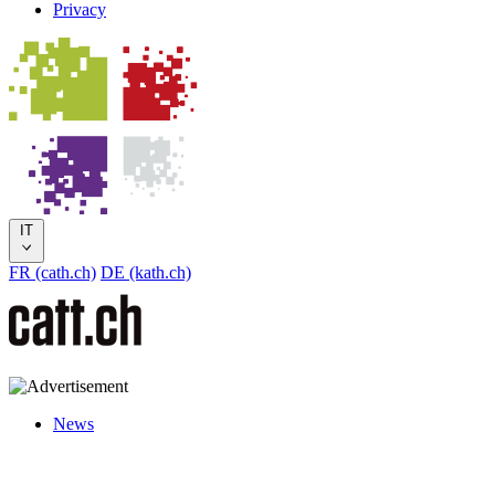
Privacy
IT
FR (cath.ch)
DE (kath.ch)
News