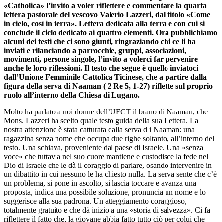
«Catholica» l’invito a voler riflettere e commentare la quarta
lettera pastorale del vescovo Valerio Lazzeri, dal titolo «Come
in cielo, così in terra». Lettera dedicata alla terra e con cui si
conclude il ciclo dedicato ai quattro elementi. Ora pubblichiamo
alcuni dei testi che ci sono giunti, ringraziando chi ce li ha
inviati e rilanciando a parrocchie, gruppi, associazioni,
movimenti, persone singole, l’invito a volerci far pervenire
anche le loro riflessioni. Il testo che segue è quello inviatoci
dall’Unione Femminile Cattolica Ticinese, che a partire dalla
figura della serva di Naaman ( 2 Re 5, 1-27) riflette sul proprio
ruolo all’interno della Chiesa di Lugano.
Molto ha parlato a noi donne dell’UFCT il brano di Naaman, che
Mons. Lazzeri ha scelto quale testo guida della sua Lettera. La
nostra attenzione è stata catturata dalla serva d i Naaman: una
ragazzina senza nome che occupa due righe soltanto, all’interno del
testo. Una schiava, proveniente dal paese di Israele. Una «senza
voce» che tuttavia nel suo cuore mantiene e custodisce la fede nel
Dio di Israele che le dà il coraggio di parlare, osando intervenire in
un dibattito in cui nessuno le ha chiesto nulla. La serva sente che c’è
un problema, si pone in ascolto, si lascia toccare e avanza una
proposta, indica una possibile soluzione, pronuncia un nome e lo
suggerisce alla sua padrona. Un atteggiamento coraggioso,
totalmente gratuito e che dà inizio a una «storia di salvezza». Ci fa
riflettere il fatto che, la giovane abbia fatto tutto ciò per colui che