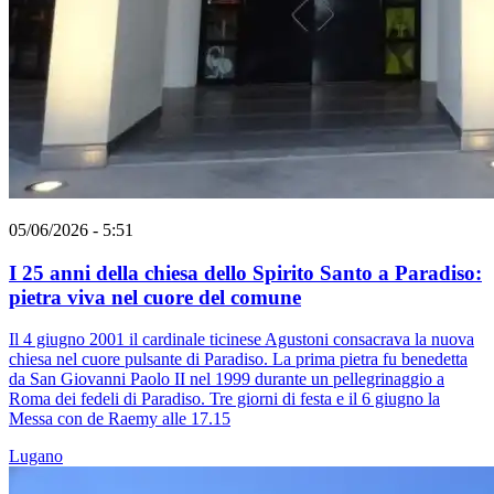
05/06/2026 - 5:51
I 25 anni della chiesa dello Spirito Santo a Paradiso:
pietra viva nel cuore del comune
Il 4 giugno 2001 il cardinale ticinese Agustoni consacrava la nuova
chiesa nel cuore pulsante di Paradiso. La prima pietra fu benedetta
da San Giovanni Paolo II nel 1999 durante un pellegrinaggio a
Roma dei fedeli di Paradiso. Tre giorni di festa e il 6 giugno la
Messa con de Raemy alle 17.15
Lugano