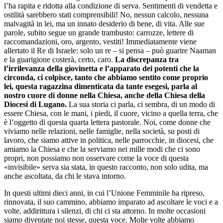
l’ha rapita e ridotta alla condizione di serva. Sentimenti di vendetta e
ostilità sarebbero stati comprensibili! No, nessun calcolo, nessuna
malvagità in lei, ma un innato desiderio di bene, di vita. Alle sue
parole, subito segue un grande trambusto: carrozze, lettere di
raccomandazioni, oro, argento, vestiti! Immediatamente viene
allertato il Re di Israele: solo un re – si pensa – può guarire Naaman
e la guarigione costerà, certo, caro.
La discrepanza tra
l’irrilevanza della giovinetta e l’apparato dei potenti che la
circonda, ci colpisce, tanto che abbiamo sentito come proprio
lei, questa ragazzina dimenticata da tante esegesi, parla al
nostro cuore di donne nella Chiesa, anche della Chiesa della
Diocesi di Lugano.
La sua storia ci parla, ci sembra, di un modo di
essere Chiesa, con le mani, i piedi, il cuore, vicino a quella terra, che
è l’oggetto di questa quarta lettera pastorale. Noi, come donne che
viviamo nelle relazioni, nelle famiglie, nella società, su posti di
lavoro, che siamo attive in politica, nelle parrocchie, in diocesi, che
amiamo la Chiesa e che la serviamo nei mille modi che ci sono
propri, non possiamo non osservare come la voce di questa
«invisibile» serva sia stata, in questo racconto, non solo udita, ma
anche ascoltata, da chi le stava intorno.
In questi ultimi dieci anni, in cui l’Unione Femminile ha ripreso,
rinnovata, il suo cammino, abbiamo imparato ad ascoltare le voci e a
volte, addirittura i silenzi, di chi ci sta attorno. In molte occasioni
siamo diventate noi stesse, questa voce. Molte volte abbiamo