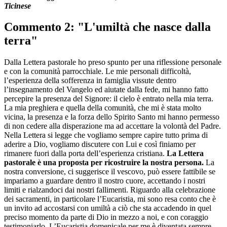
Ticinese
Commento 2: "L'umiltà che nasce dalla
terra"
Dalla Lettera pastorale ho preso spunto per una riflessione personale
e con la comunità parrocchiale. Le mie personali difficoltà,
l’esperienza della sofferenza in famiglia vissute dentro
l’insegnamento del Vangelo ed aiutate dalla fede, mi hanno fatto
percepire la presenza del Signore: il cielo è entrato nella mia terra.
La mia preghiera e quella della comunità, che mi è stata molto
vicina, la presenza e la forza dello Spirito Santo mi hanno permesso
di non cedere alla disperazione ma ad accettare la volontà del Padre.
Nella Lettera si legge che vogliamo sempre capire tutto prima di
aderire a Dio, vogliamo discutere con Lui e così finiamo per
rimanere fuori dalla porta dell’esperienza cristiana.
La Lettera
pastorale è una proposta per ricostruire la nostra persona.
La
nostra conversione, ci suggerisce il vescovo, può essere fattibile se
impariamo a guardare dentro il nostro cuore, accettando i nostri
limiti e rialzandoci dai nostri fallimenti. Riguardo alla celebrazione
dei sacramenti, in particolare l’Eucaristia, mi sono resa conto che è
un invito ad accostarsi con umiltà a ciò che sta accadendo in quel
preciso momento da parte di Dio in mezzo a noi, e con coraggio
testimoniarlo. L’Eucaristia domenicale per me è diventata sempre