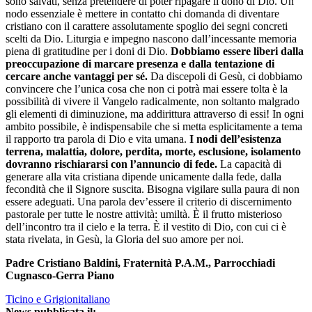
sono salvati, senza pretendere di poter ripagare il dono di Dio. Un
nodo essenziale è mettere in contatto chi domanda di diventare
cristiano con il carattere assolutamente spoglio dei segni concreti
scelti da Dio. Liturgia e impegno nascono dall’incessante memoria
piena di gratitudine per i doni di Dio.
Dobbiamo essere liberi dalla
preoccupazione di marcare presenza e dalla tentazione di
cercare anche vantaggi per sé.
Da discepoli di Gesù, ci dobbiamo
convincere che l’unica cosa che non ci potrà mai essere tolta è la
possibilità di vivere il Vangelo radicalmente, non soltanto malgrado
gli elementi di diminuzione, ma addirittura attraverso di essi! In ogni
ambito possibile, è indispensabile che si metta esplicitamente a tema
il rapporto tra parola di Dio e vita umana.
I nodi dell’esistenza
terrena, malattia, dolore, perdita, morte, esclusione, isolamento
dovranno rischiararsi con l’annuncio di fede.
La capacità di
generare alla vita cristiana dipende unicamente dalla fede, dalla
fecondità che il Signore suscita. Bisogna vigilare sulla paura di non
essere adeguati. Una parola dev’essere il criterio di discernimento
pastorale per tutte le nostre attività: umiltà. È il frutto misterioso
dell’incontro tra il cielo e la terra. È il vestito di Dio, con cui ci è
stata rivelata, in Gesù, la Gloria del suo amore per noi.
Padre Cristiano Baldini, Fraternità P.A.M., Parrocchiadi
Cugnasco-Gerra Piano
Ticino e Grigionitaliano
News pubblicata il: