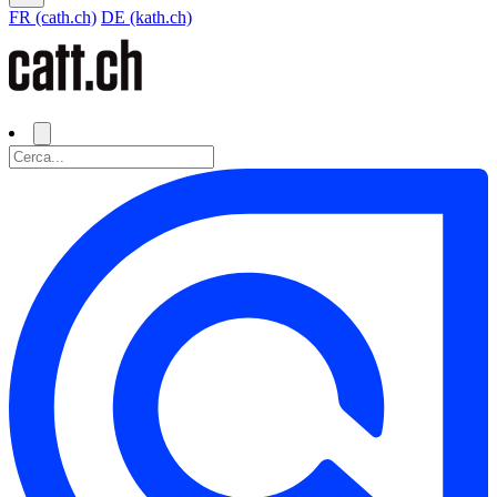
FR (cath.ch)
DE (kath.ch)