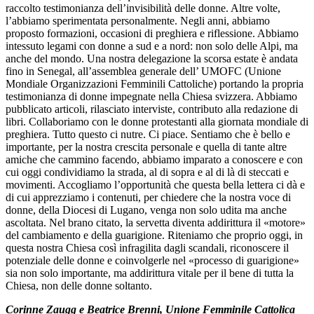
raccolto testimonianza dell’invisibilità delle donne. Altre volte,
l’abbiamo sperimentata personalmente. Negli anni, abbiamo
proposto formazioni, occasioni di preghiera e riflessione. Abbiamo
intessuto legami con donne a sud e a nord: non solo delle Alpi, ma
anche del mondo. Una nostra delegazione la scorsa estate è andata
fino in Senegal, all’assemblea generale dell’ UMOFC (Unione
Mondiale Organizzazioni Femminili Cattoliche) portando la propria
testimonianza di donne impegnate nella Chiesa svizzera. Abbiamo
pubblicato articoli, rilasciato interviste, contributo alla redazione di
libri. Collaboriamo con le donne protestanti alla giornata mondiale di
preghiera. Tutto questo ci nutre. Ci piace. Sentiamo che è bello e
importante, per la nostra crescita personale e quella di tante altre
amiche che cammino facendo, abbiamo imparato a conoscere e con
cui oggi condividiamo la strada, al di sopra e al di là di steccati e
movimenti. Accogliamo l’opportunità che questa bella lettera ci dà e
di cui apprezziamo i contenuti, per chiedere che la nostra voce di
donne, della Diocesi di Lugano, venga non solo udita ma anche
ascoltata. Nel brano citato, la servetta diventa addirittura il «motore»
del cambiamento e della guarigione. Riteniamo che proprio oggi, in
questa nostra Chiesa così infragilita dagli scandali, riconoscere il
potenziale delle donne e coinvolgerle nel «processo di guarigione»
sia non solo importante, ma addirittura vitale per il bene di tutta la
Chiesa, non delle donne soltanto.
Corinne Zaugg e Beatrice Brenni, Unione Femminile Cattolica