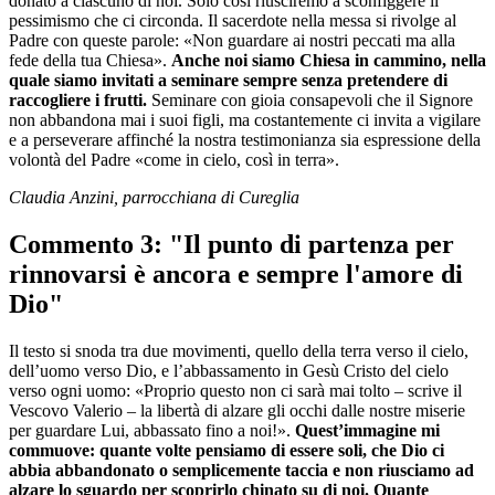
donato a ciascuno di noi. Solo così riusciremo a sconfiggere il
pessimismo che ci circonda. Il sacerdote nella messa si rivolge al
Padre con queste parole: «Non guardare ai nostri peccati ma alla
fede della tua Chiesa».
Anche noi siamo Chiesa in cammino, nella
quale siamo invitati a seminare sempre senza pretendere di
raccogliere i frutti.
Seminare con gioia consapevoli che il Signore
non abbandona mai i suoi figli, ma costantemente ci invita a vigilare
e a perseverare affinché la nostra testimonianza sia espressione della
volontà del Padre «come in cielo, così in terra».
Claudia Anzini, parrocchiana di Cureglia
Commento 3: "Il punto di partenza per
rinnovarsi è ancora e sempre l'amore di
Dio"
Il testo si snoda tra due movimenti, quello della terra verso il cielo,
dell’uomo verso Dio, e l’abbassamento in Gesù Cristo del cielo
verso ogni uomo: «Proprio questo non ci sarà mai tolto – scrive il
Vescovo Valerio – la libertà di alzare gli occhi dalle nostre miserie
per guardare Lui, abbassato fino a noi!».
Quest’immagine mi
commuove: quante volte pensiamo di essere soli, che Dio ci
abbia abbandonato o semplicemente taccia e non riusciamo ad
alzare lo sguardo per scoprirlo chinato su di noi. Quante