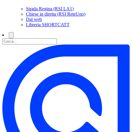
Strada Regina (RSI LA1)
Chiese in diretta (RSI ReteUno)
Dal web
Libreria SHORTCATT