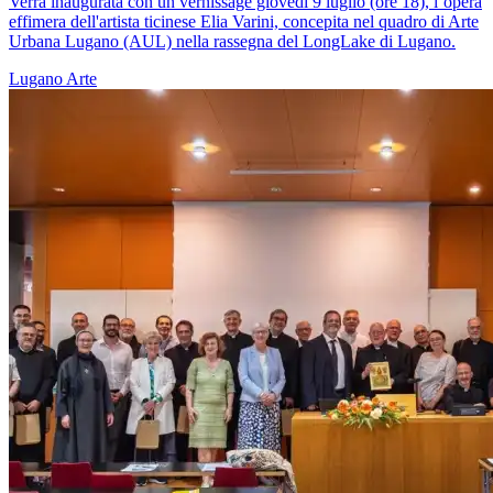
Verrà inaugurata con un vernissage giovedì 9 luglio (ore 18), l’opera
effimera dell'artista ticinese Elia Varini, concepita nel quadro di Arte
Urbana Lugano (AUL) nella rassegna del LongLake di Lugano.
Lugano
Arte