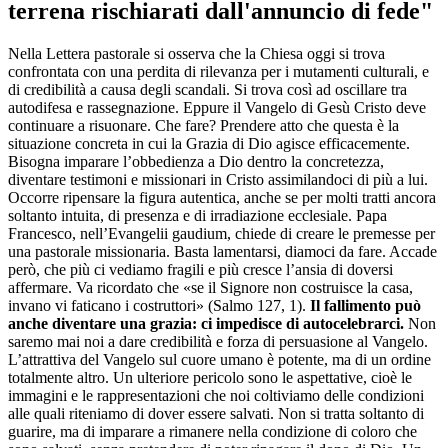
terrena rischiarati dall'annuncio di fede"
Nella Lettera pastorale si osserva che la Chiesa oggi si trova
confrontata con una perdita di rilevanza per i mutamenti culturali, e
di credibilità a causa degli scandali. Si trova così ad oscillare tra
autodifesa e rassegnazione. Eppure il Vangelo di Gesù Cristo deve
continuare a risuonare. Che fare? Prendere atto che questa è la
situazione concreta in cui la Grazia di Dio agisce efficacemente.
Bisogna imparare l’obbedienza a Dio dentro la concretezza,
diventare testimoni e missionari in Cristo assimilandoci di più a lui.
Occorre ripensare la figura autentica, anche se per molti tratti ancora
soltanto intuita, di presenza e di irradiazione ecclesiale. Papa
Francesco, nell’Evangelii gaudium, chiede di creare le premesse per
una pastorale missionaria. Basta lamentarsi, diamoci da fare. Accade
però, che più ci vediamo fragili e più cresce l’ansia di doversi
affermare. Va ricordato che «se il Signore non costruisce la casa,
invano vi faticano i costruttori» (Salmo 127, 1).
Il fallimento può
anche diventare una grazia: ci impedisce di autocelebrarci.
Non
saremo mai noi a dare credibilità e forza di persuasione al Vangelo.
L’attrattiva del Vangelo sul cuore umano è potente, ma di un ordine
totalmente altro. Un ulteriore pericolo sono le aspettative, cioè le
immagini e le rappresentazioni che noi coltiviamo delle condizioni
alle quali riteniamo di dover essere salvati. Non si tratta soltanto di
guarire, ma di imparare a rimanere nella condizione di coloro che