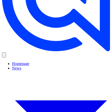
Homepage
News