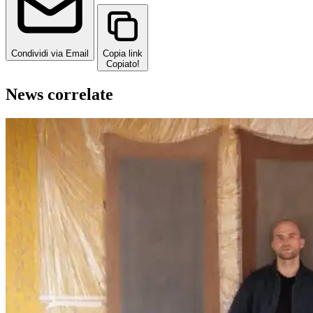
Condividi via Email
Copia link
Copiato!
News correlate