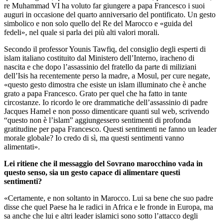
re Muhammad VI ha voluto far giungere a papa Francesco i suoi
auguri in occasione del quarto anniversario del pontificato. Un gesto
simbolico e non solo quello del Re del Marocco e «guida del
fedeli», nel quale si parla dei più alti valori morali.
Secondo il professor Younis Tawfiq, del consiglio degli esperti di
islam italiano costituito dal Ministero dell’Interno, iracheno di
nascita e che dopo l’assassinio del fratello da parte di miliziani
dell’Isis ha recentemente perso la madre, a Mosul, per cure negate,
«questo gesto dimostra che esiste un islam illuminato che è anche
grato a papa Francesco. Grato per quel che ha fatto in tante
circostanze. Io ricordo le ore drammatiche dell’assassinio di padre
Jacques Hamel e non posso dimenticare quanti sul web, scrivendo
“questo non è l’islam” aggiungessero sentimenti di profonda
gratitudine per papa Francesco. Questi sentimenti ne fanno un leader
morale globale? Io credo di sì, ma questi sentimenti vanno
alimentati».
Lei ritiene che il messaggio del Sovrano marocchino vada in
questo senso, sia un gesto capace di alimentare questi
sentimenti?
«Certamente, e non soltanto in Marocco. Lui sa bene che suo padre
disse che quel Paese ha le radici in Africa e le fronde in Europa, ma
sa anche che lui e altri leader islamici sono sotto l’attacco degli