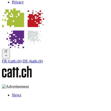
Privacy
IT
FR (cath.ch)
DE (kath.ch)
News