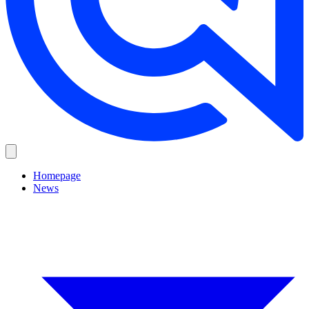
Homepage
News