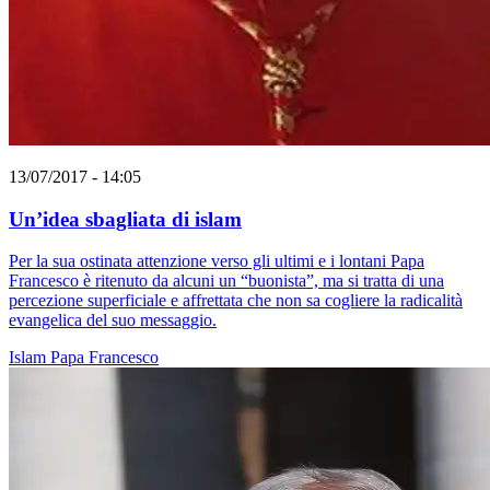
13/07/2017 - 14:05
Un’idea sbagliata di islam
Per la sua ostinata attenzione verso gli ultimi e i lontani Papa
Francesco è ritenuto da alcuni un “buonista”, ma si tratta di una
percezione superficiale e affrettata che non sa cogliere la radicalità
evangelica del suo messaggio.
Islam
Papa Francesco