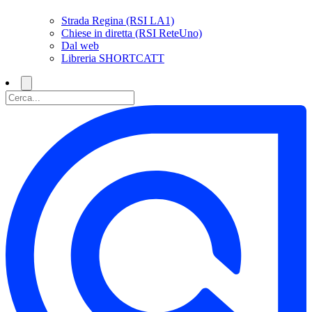
Strada Regina (RSI LA1)
Chiese in diretta (RSI ReteUno)
Dal web
Libreria SHORTCATT