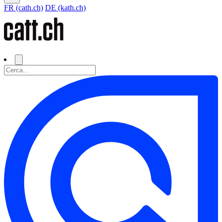
FR (cath.ch)
DE (kath.ch)