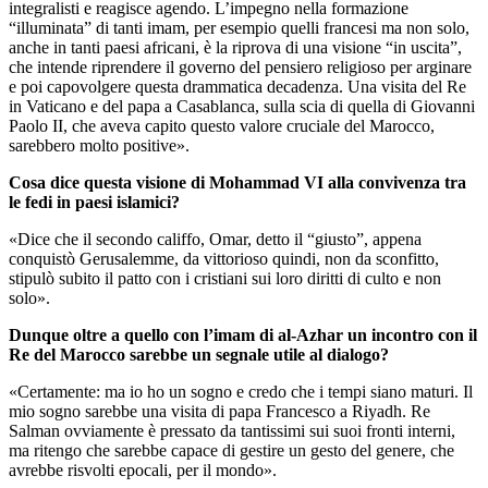
integralisti e reagisce agendo. L’impegno nella formazione
“illuminata” di tanti imam, per esempio quelli francesi ma non solo,
anche in tanti paesi africani, è la riprova di una visione “in uscita”,
che intende riprendere il governo del pensiero religioso per arginare
e poi capovolgere questa drammatica decadenza. Una visita del Re
in Vaticano e del papa a Casablanca, sulla scia di quella di Giovanni
Paolo II, che aveva capito questo valore cruciale del Marocco,
sarebbero molto positive».
Cosa dice questa visione di Mohammad VI alla convivenza tra
le fedi in paesi islamici?
«Dice che il secondo califfo, Omar, detto il “giusto”, appena
conquistò Gerusalemme, da vittorioso quindi, non da sconfitto,
stipulò subito il patto con i cristiani sui loro diritti di culto e non
solo».
Dunque oltre a quello con l’imam di al-Azhar un incontro con il
Re del Marocco sarebbe un segnale utile al dialogo?
«Certamente: ma io ho un sogno e credo che i tempi siano maturi. Il
mio sogno sarebbe una visita di papa Francesco a Riyadh. Re
Salman ovviamente è pressato da tantissimi sui suoi fronti interni,
ma ritengo che sarebbe capace di gestire un gesto del genere, che
avrebbe risvolti epocali, per il mondo».