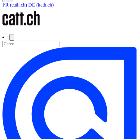
FR (cath.ch)
DE (kath.ch)