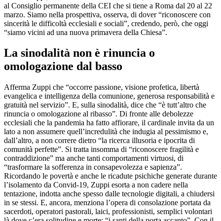
al Consiglio permanente della CEI che si tiene a Roma dal 20 al 22
marzo. Siamo nella prospettiva, osserva, di dover “riconoscere con
sincerità le difficoltà ecclesiali e sociali”, credendo, però, che oggi
“siamo vicini ad una nuova primavera della Chiesa”.
La sinodalità non è rinuncia o
omologazione dal basso
Afferma Zuppi che “occorre passione, visione profetica, libertà
evangelica e intelligenza della comunione, generosa responsabilità e
gratuità nel servizio”. E, sulla sinodalità, dice che “è tutt’altro che
rinuncia o omologazione al ribasso”. Di fronte alle debolezze
ecclesiali che la pandemia ha fatto affiorare, il cardinale invita da un
lato a non assumere quell’incredulità che indugia al pessimismo e,
dall’altro, a non correre dietro “la ricerca illusoria e ipocrita di
comunità perfette”. Si tratta insomma di “riconoscere fragilità e
contraddizione” ma anche tanti comportamenti virtuosi, di
“trasformare la sofferenza in consapevolezza e sapienza”.
Ricordando le povertà e anche le ricadute psichiche generate durante
l’isolamento da Convid-19, Zuppi esorta a non cadere nella
tentazione, indotta anche spesso dalle tecnologie digitali, a chiudersi
in se stessi. E, ancora, menziona l’opera di consolazione portata da
sacerdoti, operatori pastorali, laici, professionisti, semplici volontari
là dove c’era solitudine e morte: “i santi della porta accanto”. Con il