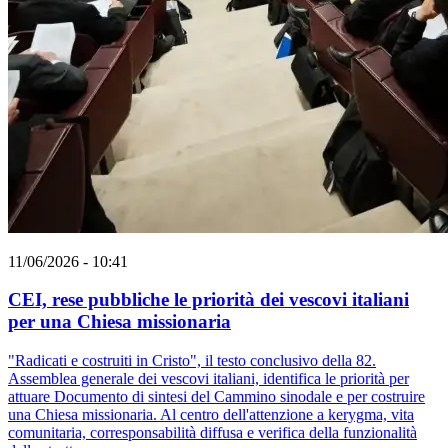
11/06/2026 - 10:41
CEI, rese pubbliche le priorità dei vescovi italiani
per una Chiesa missionaria
"Radicati e costruiti in Cristo", il testo conclusivo della 82.
Assemblea generale dei vescovi italiani, identifica le priorità per
attuare Documento di sintesi del Cammino sinodale e per costruire
una Chiesa missionaria. Al centro dell'attenzione a kerygma, vita
comunitaria, corresponsabilità diffusa e verifica della funzionalità