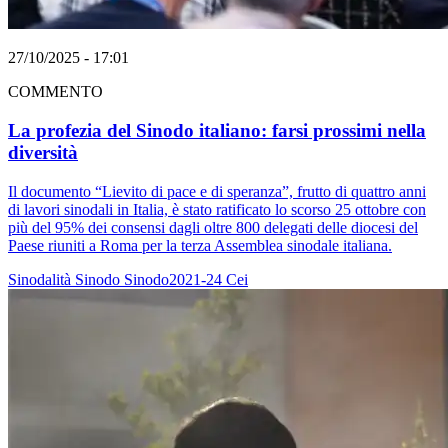
27/10/2025 - 17:01
COMMENTO
La profezia del Sinodo italiano: farsi prossimi nella
diversità
Il documento “Lievito di pace e di speranza”, frutto di quattro anni
di lavori sinodali in Italia, è stato ratificato lo scorso 25 ottobre con
più del 95% dei consensi dagli oltre 800 delegati delle diocesi del
Paese riuniti a Roma per la terza Assemblea sinodale italiana.
Sinodalità
Sinodo
Sinodo2021-24
Cei