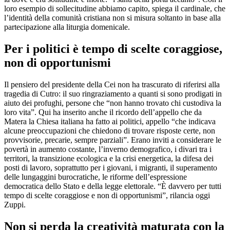
loro esempio di sollecitudine abbiamo capito, spiega il cardinale, che
l’identità della comunità cristiana non si misura soltanto in base alla
partecipazione alla liturgia domenicale.
Per i politici è tempo di scelte coraggiose,
non di opportunismi
Il pensiero del presidente della Cei non ha trascurato di riferirsi alla
tragedia di Cutro: il suo ringraziamento a quanti si sono prodigati in
aiuto dei profughi, persone che “non hanno trovato chi custodiva la
loro vita”. Qui ha inserito anche il ricordo dell’appello che da
Matera la Chiesa italiana ha fatto ai politici, appello “che indicava
alcune preoccupazioni che chiedono di trovare risposte certe, non
provvisorie, precarie, sempre parziali”. Erano inviti a considerare le
povertà in aumento costante, l’inverno demografico, i divari tra i
territori, la transizione ecologica e la crisi energetica, la difesa dei
posti di lavoro, soprattutto per i giovani, i migranti, il superamento
delle lungaggini burocratiche, le riforme dell’espressione
democratica dello Stato e della legge elettorale. “È davvero per tutti
tempo di scelte coraggiose e non di opportunismi”, rilancia oggi
Zuppi.
Non si perda la creatività maturata con la