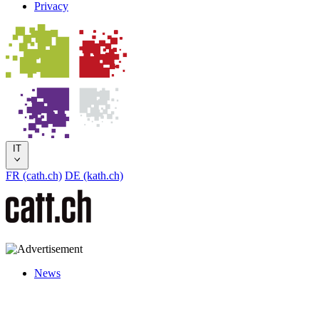
Privacy
IT
FR (cath.ch)
DE (kath.ch)
News