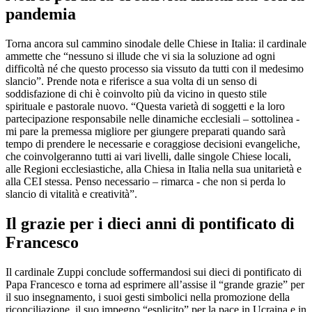
pandemia
Torna ancora sul cammino sinodale delle Chiese in Italia: il cardinale
ammette che “nessuno si illude che vi sia la soluzione ad ogni
difficoltà né che questo processo sia vissuto da tutti con il medesimo
slancio”. Prende nota e riferisce a sua volta di un senso di
soddisfazione di chi è coinvolto più da vicino in questo stile
spirituale e pastorale nuovo. “Questa varietà di soggetti e la loro
partecipazione responsabile nelle dinamiche ecclesiali – sottolinea -
mi pare la premessa migliore per giungere preparati quando sarà
tempo di prendere le necessarie e coraggiose decisioni evangeliche,
che coinvolgeranno tutti ai vari livelli, dalle singole Chiese locali,
alle Regioni ecclesiastiche, alla Chiesa in Italia nella sua unitarietà e
alla CEI stessa. Penso necessario – rimarca - che non si perda lo
slancio di vitalità e creatività”.
Il grazie per i dieci anni di pontificato di
Francesco
Il cardinale Zuppi conclude soffermandosi sui dieci di pontificato di
Papa Francesco e torna ad esprimere all’assise il “grande grazie” per
il suo insegnamento, i suoi gesti simbolici nella promozione della
riconciliazione, il suo impegno “esplicito” per la pace in Ucraina e in