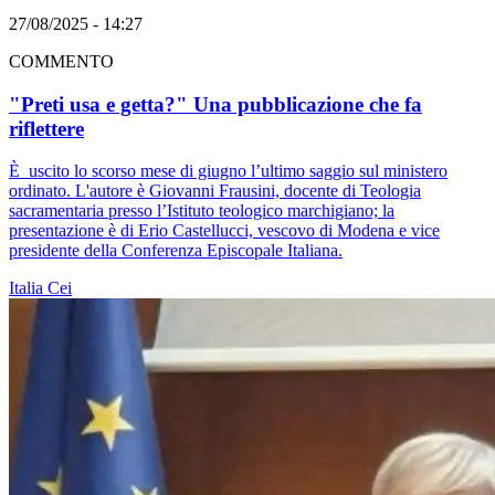
27/08/2025 - 14:27
COMMENTO
"Preti usa e getta?" Una pubblicazione che fa
riflettere
È uscito lo scorso mese di giugno l’ultimo saggio sul ministero
ordinato. L'autore è Giovanni Frausini, docente di Teologia
sacramentaria presso l’Istituto teologico marchigiano; la
presentazione è di Erio Castellucci, vescovo di Modena e vice
presidente della Conferenza Episcopale Italiana.
Italia
Cei