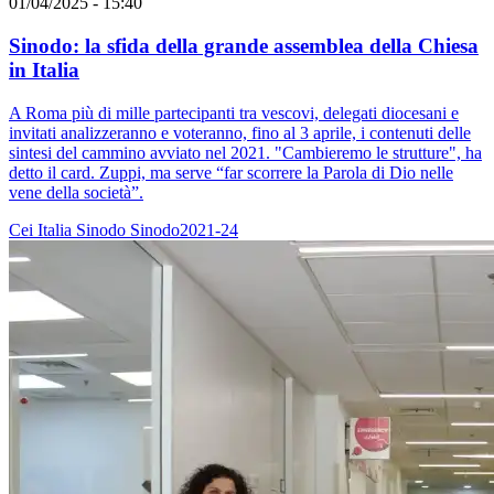
01/04/2025 - 15:40
Sinodo: la sfida della grande assemblea della Chiesa
in Italia
A Roma più di mille partecipanti tra vescovi, delegati diocesani e
invitati analizzeranno e voteranno, fino al 3 aprile, i contenuti delle
sintesi del cammino avviato nel 2021. "Cambieremo le strutture", ha
detto il card. Zuppi, ma serve “far scorrere la Parola di Dio nelle
vene della società”.
Cei
Italia
Sinodo
Sinodo2021-24