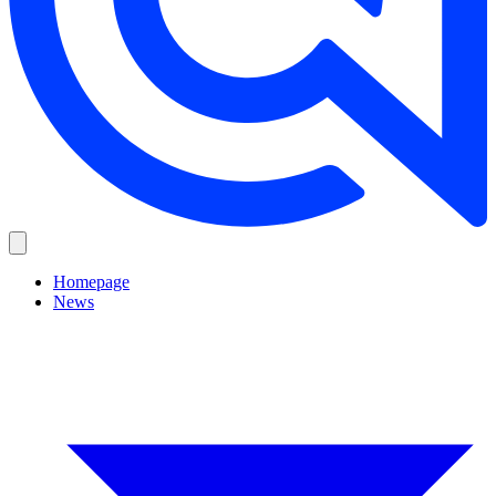
Homepage
News