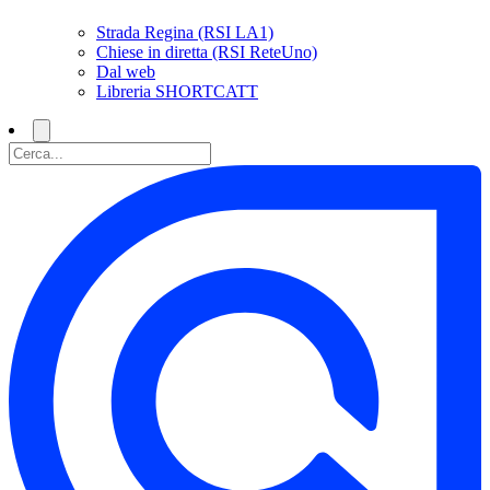
Strada Regina (RSI LA1)
Chiese in diretta (RSI ReteUno)
Dal web
Libreria SHORTCATT