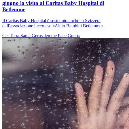
giugno la visita al Caritas Baby Hospital di
Betlemme
Il Caritas Baby Hospital è sostenuto anche in Svizzera
dall’associazione lucernese «Aiuto Bambini Betlemme».
Cei
Terra Santa
Gerusalemme
Pace
Guerra