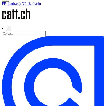
FR (cath.ch)
DE (kath.ch)