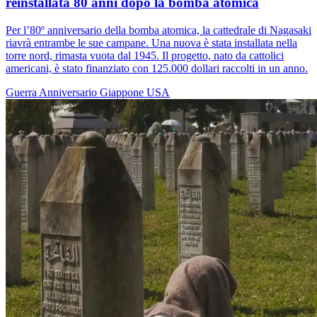
reinstallata 80 anni dopo la bomba atomica
Per l’80º anniversario della bomba atomica, la cattedrale di Nagasaki
riavrà entrambe le sue campane. Una nuova è stata installata nella
torre nord, rimasta vuota dal 1945. Il progetto, nato da cattolici
americani, è stato finanziato con 125.000 dollari raccolti in un anno.
Guerra
Anniversario
Giappone
USA