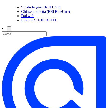
Strada Regina (RSI LA1)
Chiese in diretta (RSI ReteUno)
Dal web
Libreria SHORTCATT