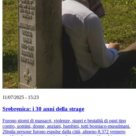
11/07/2025 - 15:23
Srebrenica: i 30 anni della strage
Furono giorni di massacri, violenze, stupri e brutalità di ogni tipo
contro, uomini, donne, anziani, bambini, tutti bosniaco-musulmani.
20mila persone furono espulse dalla città, almeno 8.372 vennero