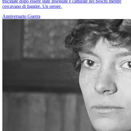
trucidate dopo essere state inseguite e catturate nei boschi mentre
cercavano di fuggire. Un orrore.
Anniversario
Guerra