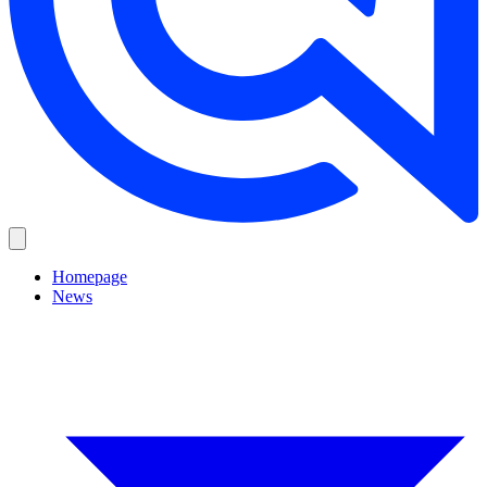
Homepage
News