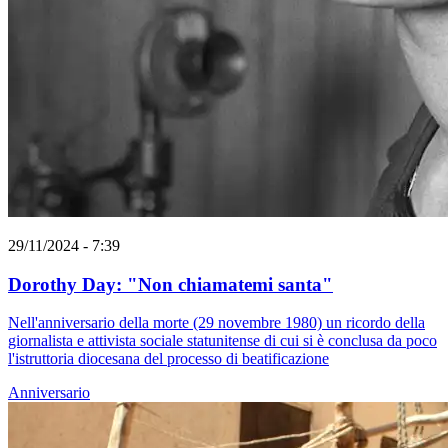
29/11/2024 - 7:39
Dorothy Day: "Non chiamatemi santa"
Nell'anniversario della morte (29 novembre 1980) un ricordo della
giornalista e attivista sociale statunitense di cui si è conclusa da poco
l'istruttoria diocesana del processo di beatificazione
Anniversario