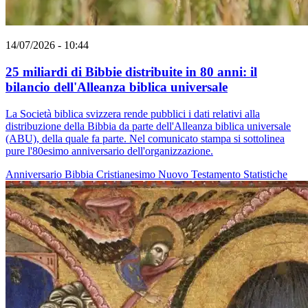
14/07/2026 - 10:44
25 miliardi di Bibbie distribuite in 80 anni: il
bilancio dell'Alleanza biblica universale
La Società biblica svizzera rende pubblici i dati relativi alla
distribuzione della Bibbia da parte dell'Alleanza biblica universale
(ABU), della quale fa parte. Nel comunicato stampa si sottolinea
pure l'80esimo anniversario dell'organizzazione.
Anniversario
Bibbia
Cristianesimo
Nuovo Testamento
Statistiche