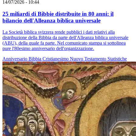
14/07/2026 - 10:44
25 miliardi di Bibbie distribuite in 80 anni: il
bilancio dell'Alleanza biblica universale
La Società biblica svizzera rende pubblici i dati relativi alla
distribuzione della Bibbia da parte dell'Alleanza biblica universale
(ABU), della quale fa parte. Nel comunicato stampa si sottolinea
pure l'80esimo anniversario dell'organizzazione.
Anniversario
Bibbia
Cristianesimo
Nuovo Testamento
Statistiche