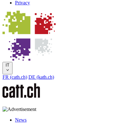
Privacy
IT
FR (cath.ch)
DE (kath.ch)
News