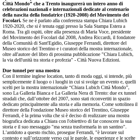
Città Mondo” che a Trento inaugurerà un intero anno di
celebrazioni nazionali e internazionali dedicate al centenario
della nascita della fondatrice (1920-2008) del Movimento dei
Focolari.
Se ne è parlato alla conferenza stampa Chiara Lubich
1920-2020, che si è tenuta oggi presso la Sala Stampa Estera a
Roma. Tra gli ospiti, oltre alla presenza di Maria Voce, presidente
del Movimento dei Focolari dal 2008, Andrea Riccardi, il fondatore
della Comunità di Sant'Egidio, Giuseppe Ferrandi, direttore del
Museo storico del Trentino e i curatori della mostra internazionale,
oltre all'autore del libro di prossima pubblicazione "Chiara Lubich,
la via dell'unità tra storia e profezia" - Città Nuova Edizioni.
Due tunnel per una mostra
Con il termine inglese location, tanto di moda oggi, si intende, più
semplicemente il luogo o i luoghi in cui si svolge un evento e, quelli
scelti per la mostra internazionale “Chiara Lubich Città Mondo”,
sono La Galleria Bianca e La Galleria Nera di Trento: due ex tunnel
stradali che, dall’ottobre del 2007, sono stati riconvertiti in spazio
dedicato principalmente alla storia e alla memoria. Come sottolinea il
direttore della Fondazione Museo storico del Trentino, Giuseppe
Ferrandi, è la prima volta che si è deciso di realizzare una mostra
biografica dedicata a Chiara con l'obiettivo di far conoscere la sua
storia e il suo messaggio "ma senza trasformarla in un santino".
L’antidoto a questo rischio, prosegue Ferrandi, "è lavorare sul
contesto e sull’orizzonte verso cui le parole, le esperienze e le scelte