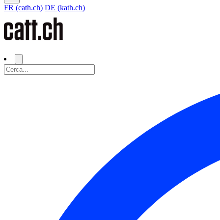
FR (cath.ch)
DE (kath.ch)