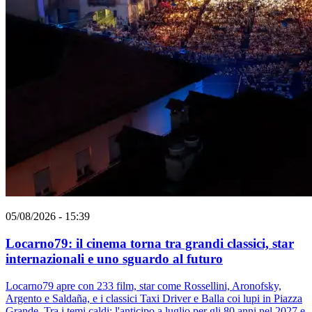
05/08/2026 - 15:39
Locarno79: il cinema torna tra grandi classici, star
internazionali e uno sguardo al futuro
Locarno79 apre con 233 film, star come Rossellini, Aronofsky,
Argento e Saldaña, e i classici Taxi Driver e Balla coi lupi in Piazza
Grande. Tra i temi caldi: l'anticipo a luglio per gli 80 anni nel 2027 e