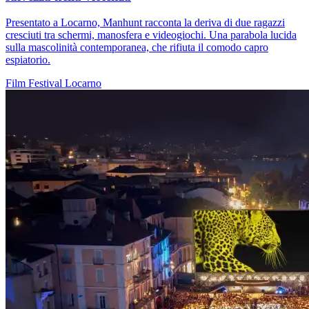
Presentato a Locarno, Manhunt racconta la deriva di due ragazzi
cresciuti tra schermi, manosfera e videogiochi. Una parabola lucida
sulla mascolinità contemporanea, che rifiuta il comodo capro
espiatorio.
Film
Festival
Locarno