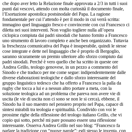
che dopo aver letto la Relazione finale approvata a 2/3 in tutti i suoi
punti dai vescovi, attendo con molta curiosità il documento finale,
l’Esortazione apostolica postsinodale del Papa. La ragione
fondamentale per cui l’attendo è per il modo in cui verrà scritta:
immagino quel linguaggio fresco e convincente con cui Francesco ci
diletta nei suoi interventi. Non voglio togliere nulla all’opera
ciclopica compiuta dai padri sinodali che hanno fornito a Francesco
uno strumento di lavoro completo e anche ben organizzato. Tuttavia
la freschezza comunicativa del Papa è insuperabile, quindi le stesse
cose integrate e dette nel linguaggio che è proprio di Bergoglio,
saranno sicuramente un premio ulteriore allo sforzo compiuto dai
padri sinodali. Perché è vero quello che ha scritto in queste ore
Andrea Grillo, teologo genovese, in un pezzo a commento del
Sinodo e che traduco per me come segue: indipendentemente dalle
diverse elaborazioni teologiche e dallo sforzo interessante del
gruppo linguistico tedesco che ha offerto a Francesco la palla da
rugby che tocca a lui e a nessun altro portare a meta, con la
soluzione teologica ad un problema che pareva non avere vie di
uscita (le vie di uscita non ci sono se non le si cerca), ebbene, il
Sinodo ha il suo maestro nel pensiero proprio nel Papa, capace di
sintesi mirabili tra teologia e spiritualità. Condivido con voi le
prossime righe della riflessione del teologo italiano Grillo, che vi
copio qui sotto, perché mi pare possano essere una riflessione
interessante. Osserva Andrea Grillo nel suo blog: “Francesco fa
parlare la tradizione con “nuove parole”: egli stesso le inventa, con