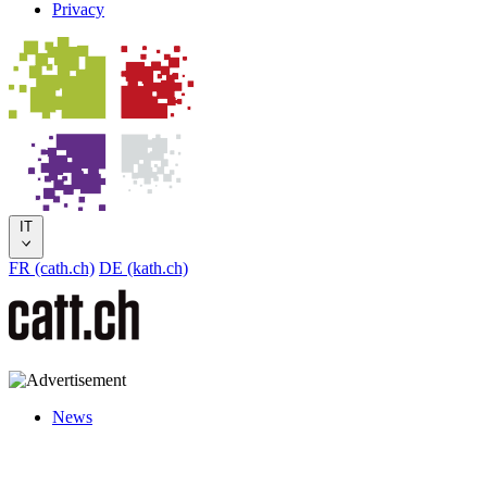
Privacy
IT
FR (cath.ch)
DE (kath.ch)
News