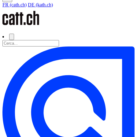
FR (cath.ch)
DE (kath.ch)