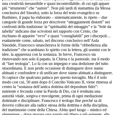
una creatività inesauribile e quasi incontrollabile, di cui egli appare
più “strumento” che “autore”. Non più tardi di stamattina (la Messa
conclusiva del Sinodo), sotto la forza del testo evangelico su
Bartimeo, il papa ha elaborato – sistematicamente, lo ripeto – due
categorie di grande forza per descrivere “atteggiamenti distorti” nei
confronti della tradizione: la “spiritualità del miraggio” e la “fede da
tabella” indicano due scivoloni nel rapporto con Cristo, che
rischiano di apparire “ovvi” e quasi “consigliabili” per i discepoli…
esattamente come, sabato, nel discorso conclusivo nell’Aula
Sinodale, Francesco smascherava le forme della “obbedienza alla
tradizione” che scambiano lo spirito con la lettera, gli uomini con le
idee, la apparenza con la sostanza. In breve, Francesco sta
rinnovando non solo il papato, la Chiesa e la pastorale, ma il modo
di “fare teologia”. Lo fa con un impegno e una dedizione del tutto
straordinaria. E non perde occasione di distinguere dove siamo
abituati e confondere e di unificare dove siamo abituati a distinguere.
Si capisce che qualcuno patisca per questo travaglio. Ma è il solo
modo con cui, 50 anni dopo il Concilio Vaticano II, viene rimessa al
centro la “sostanza dell’antica dottrina del depositum fidei”:
nutriente e feconda come la Parola di Dio, cui è restituita una
autorità vitale, sorgiva e travolgente, prima di ogni mediazione
dottrinale e disciplinare. Francesco è teologo fine perché sa di
doversi collocare alla radice stessa della dottrina e della disciplina,
del matrimonio come della Chiesa. Abita quel luogo – mistico ed
elementare – dove risuona una parola più libera e più esigente, alla