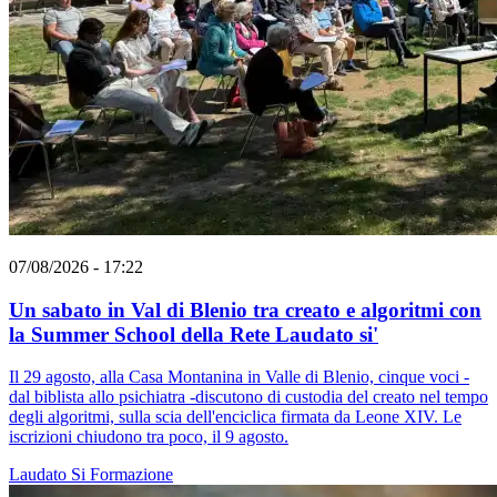
07/08/2026 - 17:22
Un sabato in Val di Blenio tra creato e algoritmi con
la Summer School della Rete Laudato si'
Il 29 agosto, alla Casa Montanina in Valle di Blenio, cinque voci -
dal biblista allo psichiatra -discutono di custodia del creato nel tempo
degli algoritmi, sulla scia dell'enciclica firmata da Leone XIV. Le
iscrizioni chiudono tra poco, il 9 agosto.
Laudato Si
Formazione