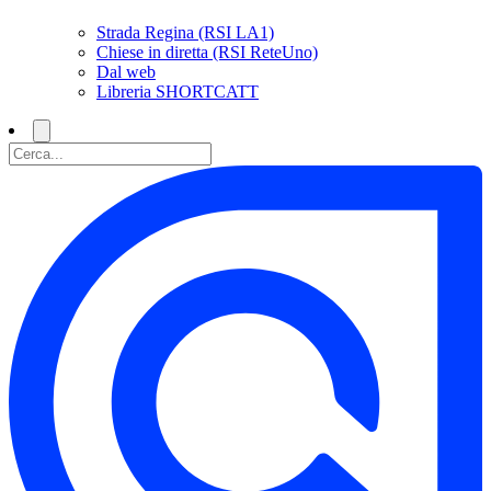
Strada Regina (RSI LA1)
Chiese in diretta (RSI ReteUno)
Dal web
Libreria SHORTCATT