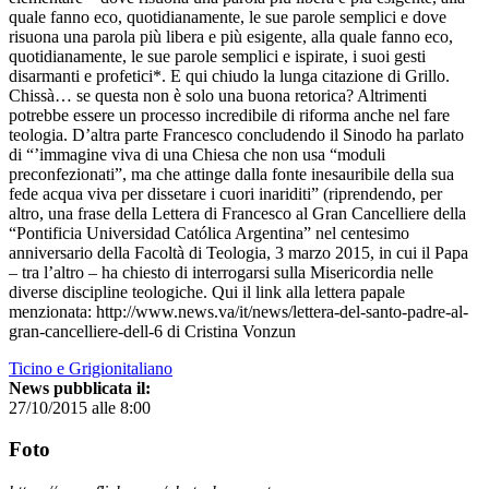
quale fanno eco, quotidianamente, le sue parole semplici e dove
risuona una parola più libera e più esigente, alla quale fanno eco,
quotidianamente, le sue parole semplici e ispirate, i suoi gesti
disarmanti e profetici*. E qui chiudo la lunga citazione di Grillo.
Chissà… se questa non è solo una buona retorica? Altrimenti
potrebbe essere un processo incredibile di riforma anche nel fare
teologia. D’altra parte Francesco concludendo il Sinodo ha parlato
di “’immagine viva di una Chiesa che non usa “moduli
preconfezionati”, ma che attinge dalla fonte inesauribile della sua
fede acqua viva per dissetare i cuori inariditi” (riprendendo, per
altro, una frase della Lettera di Francesco al Gran Cancelliere della
“Pontificia Universidad Católica Argentina” nel centesimo
anniversario della Facoltà di Teologia, 3 marzo 2015, in cui il Papa
– tra l’altro – ha chiesto di interrogarsi sulla Misericordia nelle
diverse discipline teologiche. Qui il link alla lettera papale
menzionata: http://www.news.va/it/news/lettera-del-santo-padre-al-
gran-cancelliere-dell-6 di Cristina Vonzun
Ticino e Grigionitaliano
News pubblicata il:
27/10/2015 alle 8:00
Foto