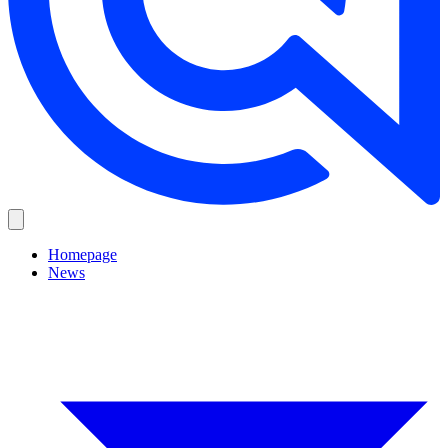
Homepage
News