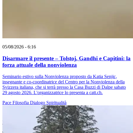
05/08/2026 - 6:16
Disarmare il presente – Tolstoj, Gandhi e Capitini: la
forza attuale della nonviolenza
Seminario estivo sulla Nonviolenza proposto da Katia Senjic,
insegnante e co-coordinatrice del Centro per la Nonviolenza della
Svizzera italiana, che si terrà presso la Casa Buzzi di Dalpe sabato
29 agosto 2026. L'organizzatrice lo presenta a catt.ch.
Pace
Filosofia
Dialogo
Spiritualità