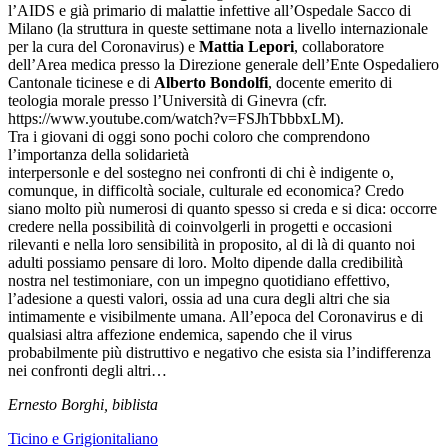
l’AIDS e già primario di malattie infettive all’Ospedale Sacco di
Milano (la struttura in queste settimane nota a livello internazionale
per la cura del Coronavirus) e
Mattia Lepori
, collaboratore
dell’Area medica presso la Direzione generale dell’Ente Ospedaliero
Cantonale ticinese e di
Alberto Bondolfi
, docente emerito di
teologia morale presso l’Università di Ginevra (cfr.
https://www.youtube.com/watch?v=FSJhTbbbxLM).
Tra i giovani di oggi sono pochi coloro che comprendono
l’importanza della solidarietà
interpersonle e del sostegno nei confronti di chi è indigente o,
comunque, in difficoltà sociale, culturale ed economica? Credo
siano molto più numerosi di quanto spesso si creda e si dica: occorre
credere nella possibilità di coinvolgerli in progetti e occasioni
rilevanti e nella loro sensibilità in proposito, al di là di quanto noi
adulti possiamo pensare di loro. Molto dipende dalla credibilità
nostra nel testimoniare, con un impegno quotidiano effettivo,
l’adesione a questi valori, ossia ad una cura degli altri che sia
intimamente e visibilmente umana. All’epoca del Coronavirus e di
qualsiasi altra affezione endemica, sapendo che il virus
probabilmente più distruttivo e negativo che esista sia l’indifferenza
nei confronti degli altri…
Ernesto Borghi, biblista
Ticino e Grigionitaliano