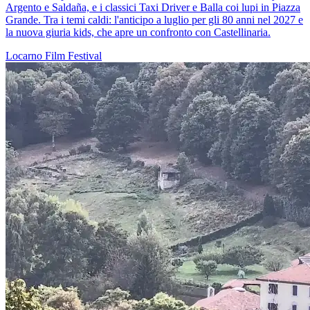
Argento e Saldaña, e i classici Taxi Driver e Balla coi lupi in Piazza
Grande. Tra i temi caldi: l'anticipo a luglio per gli 80 anni nel 2027 e
la nuova giuria kids, che apre un confronto con Castellinaria.
Locarno
Film
Festival