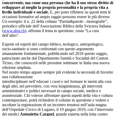
concorrente, ma come una persona che ha il suo stesso diritto di
sviluppare al meglio la propria personalità e la propria vita a
livello individuale e sociale.
E, per poter riflettere su questi temi le
occasioni formative ad ampio raggio possono essere le più diverse.
Un esempio: il n. 22 della collana “Parola&parole - monografie”,
periodico ufficiale dell’Associazione Biblica della Svizzera Italiana
(
www.absi.ch
), affronta il tema in questione, ossia “La cura
dell’altro”.
Esperte ed esperti del campo biblico, teologico, antropologico,
socio-sanitario si sono confrontati con questo argomento
umanamente fondamentale, pubblicando nel 2018 questo saggio,
patrocinato anche dal Dipartimento Santità e Socialità del Canton
Ticino, che conoscerà nelle prossime settimane in Italia una nuova
edizione ampliata.
Nel nostro tempo appare sempre più evidente la necessità di favorire
una collaborazione
interdisciplinare nell’educare i cuori e nel formare le menti alla cura
degli altri, nel prevedere, con vera lungimiranza, gli interventi
amministrativi e politici necessari in campo sociale, medico e
assistenziale. Chi volesse affrontare questi aspetti della vita e cultura
contemporanee, potrà richiedere il volume in questione e vedere e
ascoltare la registrazione di un incontro tenutosi nell’aula magna
dell’Ospedale Civico di Lugano, il 19 giugno 2019, con l’intervento
dei medici
Antonietta Cargnel
, grande esperta nella lotta contro