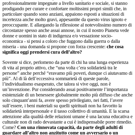
professionalmente impegnate a livello sanitario e sociale, si stanno
prodigando per curare e confortare moltissimi propri simili che, in
particolare quando sono anziani, appaiono esposti a situazioni di
incertezza anche molto gravi, appesantite da questo virus ignoto e
preoccupante. E allargando la riflessione al notevolissimo numero di
circostanze spesso anche assai annose, in cui il nostro Pianeta vede
donne e uomini in stato di indigenza e/o vessazione socio-
economica - si pensi a coloro che fuggono dalla guerra o dalla
miseria - una domanda si propone con forza crescente:
che cosa
significa oggi prendersi cura dell’altro?
Sovente si dice, perlomeno da parte di chi ha una lunga esperienza
di vita al proprio attivo, che “una volta c’era solidarietà tra le
persone” anche perché “eravamo più poveri, dunque ci aiutavamo di
più”. Al di là dell’eccessiva sommarietà di queste parole,
l’individualismo esasperato, che talora si vive oggi, non è
un’invenzione. Pur considerando assai positivamente l’importanza
esistenziale di un benessere globalmente molto più diffuso che anche
solo cinquant’anni fa, avere spesso privilegiato, nei fatti, l’avere
sull’essere, i beni materiali su quelli spirituali non ha favorito la
solidarietà interpersonale e il tasso collettivo di umanità. E la scarsa
attenzione alla qualità delle relazioni umane è una lacuna educativa e
culturale non di rado devastante a cui è indispensabile porre rimedio.
Come?
Con una rinnovata capacità, da parte degli adulti di
guardare all’altro non anzitutto come un avversario o un