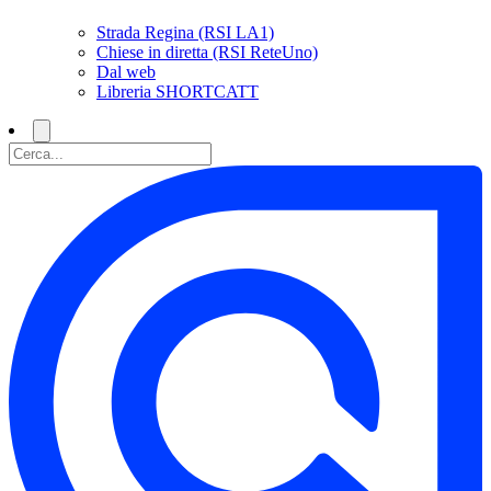
Strada Regina (RSI LA1)
Chiese in diretta (RSI ReteUno)
Dal web
Libreria SHORTCATT