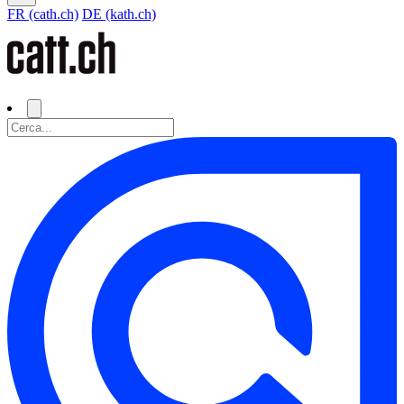
FR (cath.ch)
DE (kath.ch)