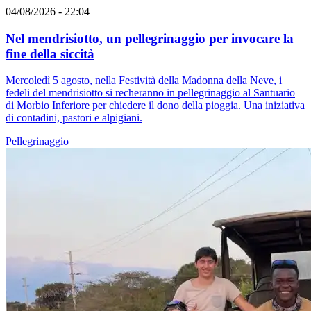
04/08/2026 - 22:04
Nel mendrisiotto, un pellegrinaggio per invocare la
fine della siccità
Mercoledì 5 agosto, nella Festività della Madonna della Neve, i
fedeli del mendrisiotto si recheranno in pellegrinaggio al Santuario
di Morbio Inferiore per chiedere il dono della pioggia. Una iniziativa
di contadini, pastori e alpigiani.
Pellegrinaggio