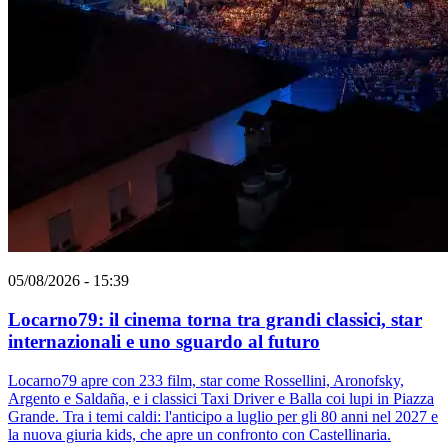
05/08/2026 - 15:39
Locarno79: il cinema torna tra grandi classici, star
internazionali e uno sguardo al futuro
Locarno79 apre con 233 film, star come Rossellini, Aronofsky,
Argento e Saldaña, e i classici Taxi Driver e Balla coi lupi in Piazza
Grande. Tra i temi caldi: l'anticipo a luglio per gli 80 anni nel 2027 e
la nuova giuria kids, che apre un confronto con Castellinaria.