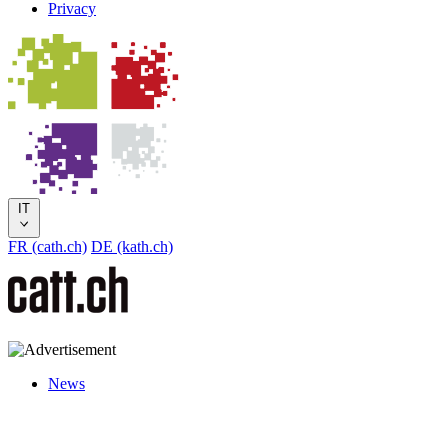
Privacy
IT
FR (cath.ch)
DE (kath.ch)
News