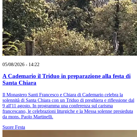
05/08/2026 - 14:22
A Cademario il Triduo in preparazione alla festa di
Santa Chiara
Il Monastero Santi Francesco e Chiara di Cademario celebra la
solennità di Santa Chiara con un Triduo di preghiera e riflessione dal
9 all'11 agosto. In programma una conferenza sul carisma
francescano, le celebrazioni liturgiche e la Messa solenne presieduta
da mons. Paolo Martinelli.
Suore
Festa