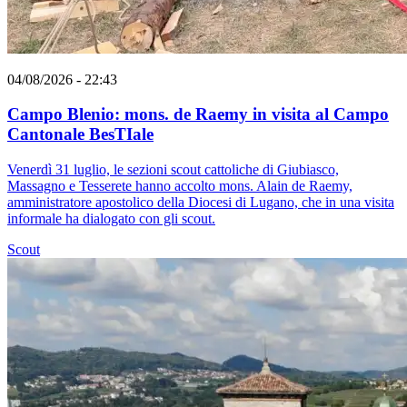
04/08/2026 - 22:43
Campo Blenio: mons. de Raemy in visita al Campo
Cantonale BesTIale
Venerdì 31 luglio, le sezioni scout cattoliche di Giubiasco,
Massagno e Tesserete hanno accolto mons. Alain de Raemy,
amministratore apostolico della Diocesi di Lugano, che in una visita
informale ha dialogato con gli scout.
Scout