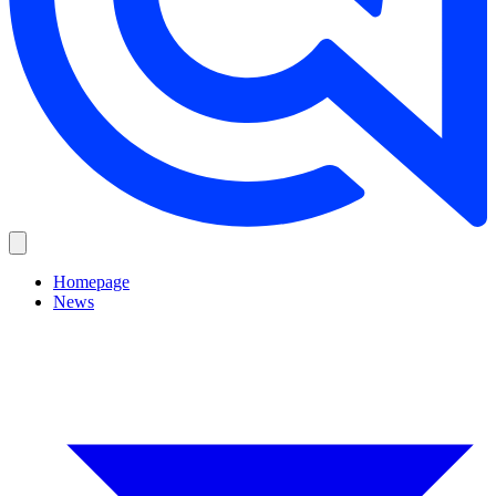
Homepage
News