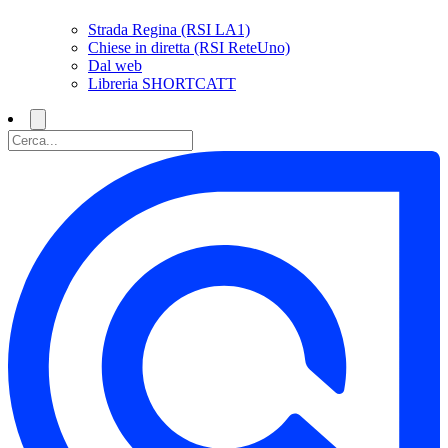
Strada Regina (RSI LA1)
Chiese in diretta (RSI ReteUno)
Dal web
Libreria SHORTCATT