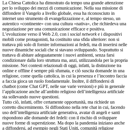
La Chiesa Cattolica ha dimostrato da tempo una grande attenzione
per lo sviluppo dei mezzi di comunicazione. Nella sua missione di
diffondere il Vangelo a livello globale, essa ha riconosciuto in
internet uno strumento di evangelizzazione e, al tempo stesso, un
autentico «continente» con una cultura «nativa», che richiedeva una
negoziazione per una comunicazione efficace e positiva.
L’evoluzione verso il Web 2.0, con i
social network
e i dispositivi
mobili come protagonisti, ha costituito una sfida ulteriore: non si
trattava più solo di fornire informazioni ai fedeli, ma di inserirsi nelle
nuove dinamiche sociali che si stavano sviluppando. Soprattutto si
trattava di abitare adeguatamente i nuovi ambienti, senza farsi
condizionare dalla loro struttura ma, anzi, utilizzandola per la propria
missione. Nei contesti relazionali di oggi, infatti, la distinzione tra
online e offline è sempre più sfumata, e ciò suscita domande in una
religione, come quella cattolica, in cui la presenza e l’incontro faccia
a faccia gioca un ruolo fondamentale. Inoltre, il diffondersi di
chatbot (come Chat GPT, nelle sue varie versioni) e più in generale
l’applicazione anche all’ambito religioso dell’intelligenza artificiale
sta sollevando nuove questioni.
Tutto ciò, infatti, offre certamente opportunità, ma richiede un
corretto discernimento. Si diffondono nella rete chat in cui, facendo
uso dell’intelligenza artificiale generativa, avatar di angeli e santi
rispondono alle domande dei fedeli: con il rischio di sviluppare
nuove forme di superstizione. Ma dopo la pandemia iniziano anche
a diffondersi, ad esempio negli Stati Uniti, comunità religiose