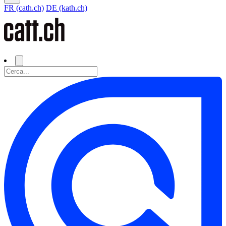
FR (cath.ch)
DE (kath.ch)