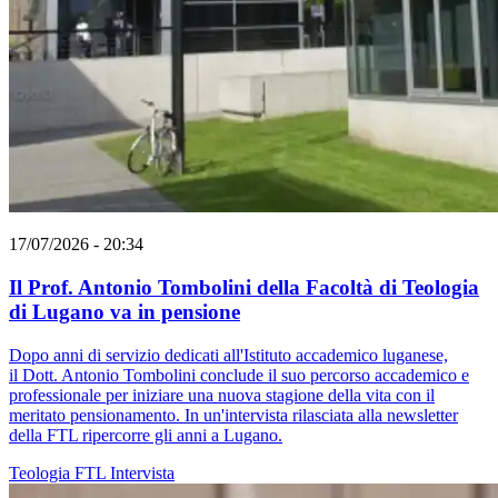
17/07/2026 - 20:34
Il Prof. Antonio Tombolini della Facoltà di Teologia
di Lugano va in pensione
Dopo anni di servizio dedicati all'Istituto accademico luganese,
il Dott. Antonio Tombolini conclude il suo percorso accademico e
professionale per iniziare una nuova stagione della vita con il
meritato pensionamento. In un'intervista rilasciata alla newsletter
della FTL ripercorre gli anni a Lugano.
Teologia
FTL
Intervista