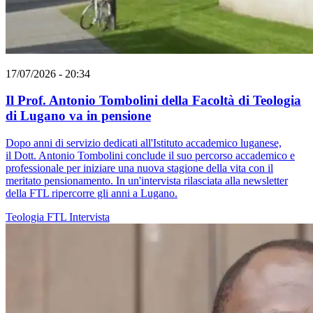
17/07/2026 - 20:34
Il Prof. Antonio Tombolini della Facoltà di Teologia
di Lugano va in pensione
Dopo anni di servizio dedicati all'Istituto accademico luganese,
il Dott. Antonio Tombolini conclude il suo percorso accademico e
professionale per iniziare una nuova stagione della vita con il
meritato pensionamento. In un'intervista rilasciata alla newsletter
della FTL ripercorre gli anni a Lugano.
Teologia
FTL
Intervista