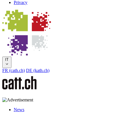
Privacy
IT
FR (cath.ch)
DE (kath.ch)
News