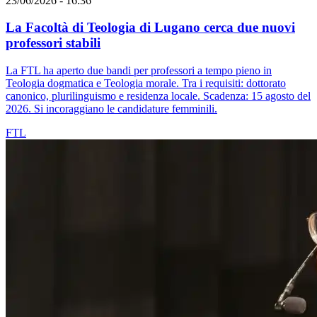
23/06/2026 - 16:36
La Facoltà di Teologia di Lugano cerca due nuovi
professori stabili
La FTL ha aperto due bandi per professori a tempo pieno in
Teologia dogmatica e Teologia morale. Tra i requisiti: dottorato
canonico, plurilinguismo e residenza locale. Scadenza: 15 agosto del
2026. Si incoraggiano le candidature femminili.
FTL