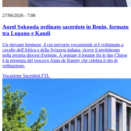
27/06/2026 - 7:08
Aurel Sokouda ordinato sacerdote in Benin, formato
tra Lugano e Kandi
Un giovane beninese, il cui percorso vocazionale si è sviluppato a
cavallo dell'Africa e della Svizzera italiana, riceve il presbiterato
nella propria diocesi d'origine. A segnare il legame fra le due Chiese
è la presenza del vescovo Alain de Raemy che celebra il rito di
ordinazione.
Vocazione
Sacerdoti
FTL