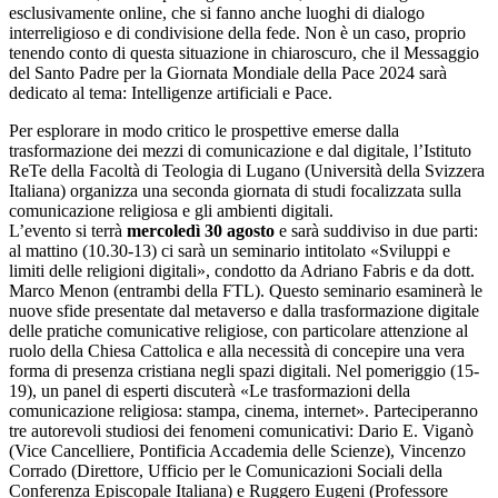
esclusivamente online, che si fanno anche luoghi di dialogo
interreligioso e di condivisione della fede. Non è un caso, proprio
tenendo conto di questa situazione in chiaroscuro, che il Messaggio
del Santo Padre per la Giornata Mondiale della Pace 2024 sarà
dedicato al tema: Intelligenze artificiali e Pace.
Per esplorare in modo critico le prospettive emerse dalla
trasformazione dei mezzi di comunicazione e dal digitale, l’Istituto
ReTe della Facoltà di Teologia di Lugano (Università della Svizzera
Italiana) organizza una seconda giornata di studi focalizzata sulla
comunicazione religiosa e gli ambienti digitali.
L’evento si terrà
mercoledì 30 agosto
e sarà suddiviso in due parti:
al mattino (10.30-13) ci sarà un seminario intitolato «Sviluppi e
limiti delle religioni digitali», condotto da Adriano Fabris e da dott.
Marco Menon (entrambi della FTL). Questo seminario esaminerà le
nuove sfide presentate dal metaverso e dalla trasformazione digitale
delle pratiche comunicative religiose, con particolare attenzione al
ruolo della Chiesa Cattolica e alla necessità di concepire una vera
forma di presenza cristiana negli spazi digitali. Nel pomeriggio (15-
19), un panel di esperti discuterà «Le trasformazioni della
comunicazione religiosa: stampa, cinema, internet». Parteciperanno
tre autorevoli studiosi dei fenomeni comunicativi: Dario E. Viganò
(Vice Cancelliere, Pontificia Accademia delle Scienze), Vincenzo
Corrado (Direttore, Ufficio per le Comunicazioni Sociali della
Conferenza Episcopale Italiana) e Ruggero Eugeni (Professore